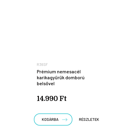
R36SF
Prémium nemesacél
karikagyűrűk domború
belsővel
14.990 Ft
KOSÁRBA
RÉSZLETEK