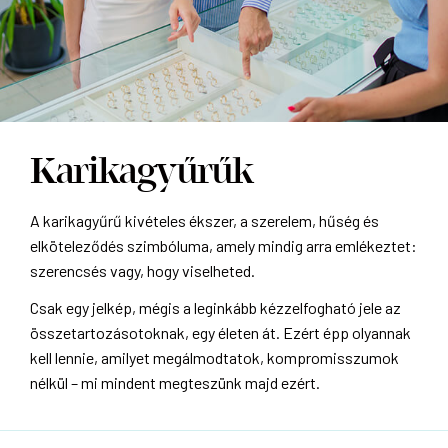
Karikagyűrűk
A karikagyűrű kivételes ékszer, a szerelem, hűség és
elköteleződés szimbóluma, amely mindig arra emlékeztet:
szerencsés vagy, hogy viselheted.
Csak egy jelkép, mégis a leginkább kézzelfogható jele az
összetartozásotoknak, egy életen át. Ezért épp olyannak
kell lennie, amilyet megálmodtatok, kompromisszumok
nélkül – mi mindent megteszünk majd ezért.