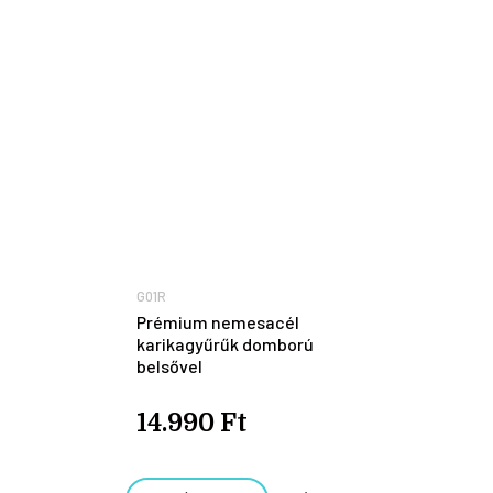
G01R
Prémium nemesacél
karikagyűrűk domború
belsővel
14.990 Ft