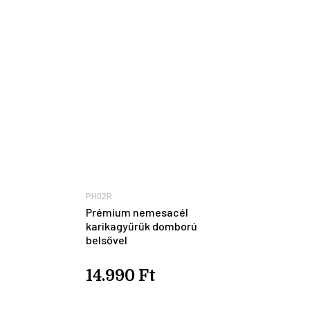
PH02R
Prémium nemesacél
karikagyűrűk domború
belsővel
14.990 Ft