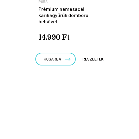
P05S
Prémium nemesacél
karikagyűrűk domború
belsővel
14.990 Ft
KOSÁRBA
RÉSZLETEK