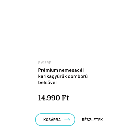
PV18RF
Prémium nemesacél
karikagyűrűk domború
belsővel
14.990 Ft
KOSÁRBA
RÉSZLETEK