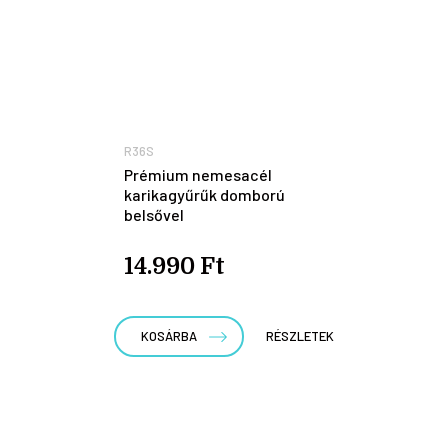
R36S
Prémium nemesacél
karikagyűrűk domború
belsővel
14.990 Ft
KOSÁRBA
RÉSZLETEK