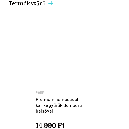
Termékszűrő
P05F
Prémium nemesacél
karikagyűrűk domború
belsővel
14.990 Ft