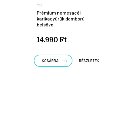
T10
Prémium nemesacél
karikagyűrűk domború
belsővel
14.990 Ft
KOSÁRBA
RÉSZLETEK