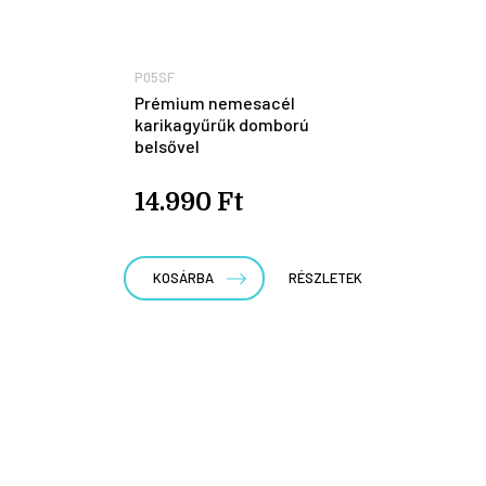
P05SF
Prémium nemesacél
karikagyűrűk domború
belsővel
14.990 Ft
KOSÁRBA
RÉSZLETEK