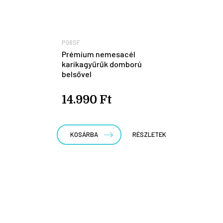
P06SF
Prémium nemesacél
karikagyűrűk domború
belsővel
14.990 Ft
KOSÁRBA
RÉSZLETEK