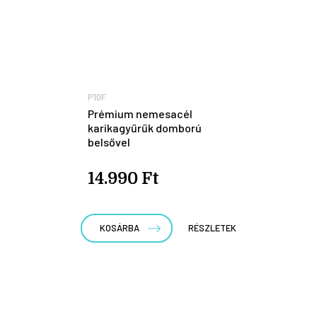
P10F
Prémium nemesacél
karikagyűrűk domború
belsővel
14.990 Ft
KOSÁRBA
RÉSZLETEK