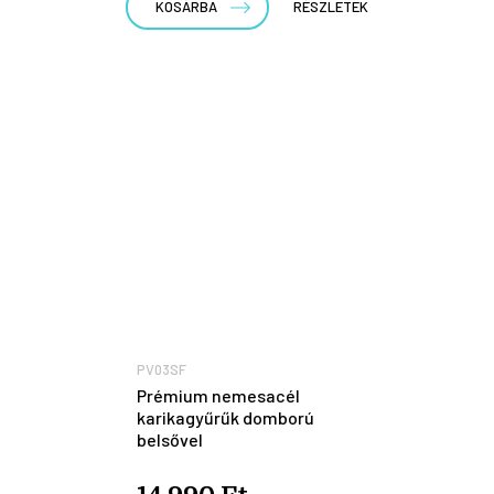
KOSÁRBA
RÉSZLETEK
PV03SF
Prémium nemesacél
karikagyűrűk domború
belsővel