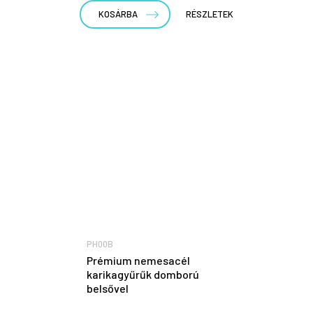
KOSÁRBA
RÉSZLETEK
PH00B
Prémium nemesacél
karikagyűrűk domború
belsővel