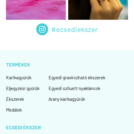
#ecsediekszer
TERMÉKEK
Karikagyűrűk
Egyedi gravírozható ékszerek
Eljegyzési gyűrűk
Egyedi sziluett nyakláncok
Ékszerek
Arany karikagyűrűk
Medálok
ECSEDI ÉKSZER