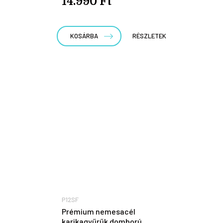
14.990 Ft
KOSÁRBA
RÉSZLETEK
P12SF
Prémium nemesacél
karikagyűrűk domború