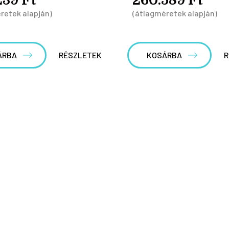
retek alapján)
(átlagméretek alapján)
ÁRBA
RÉSZLETEK
KOSÁRBA
R