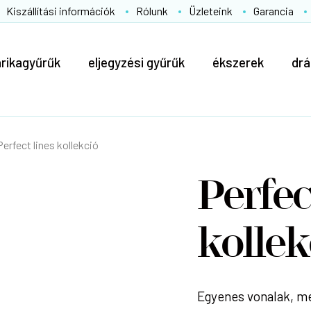
Kiszállítási információk
Rólunk
Üzleteink
Garancia
arikagyűrűk
eljegyzési gyűrűk
ékszerek
drá
Perfect lines kollekció
Perfec
kollek
Egyenes vonalak, m