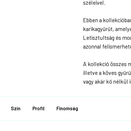
széleivel.
Ebben a kollekcióba
karikagyűrűt, amely
Letisztultság és mo
azonnal felismerhet
A kollekció összes m
illetve a köves gyűr
vagy akár kő nélkül i
Szín
Profil
Finomság