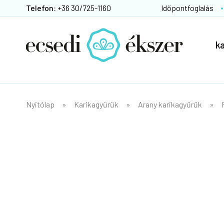
Telefon:
+36 30/725-1160
Időpontfoglalás
k
Nyitólap
Karikagyűrűk
Arany karikagyűrűk