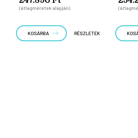
(átlagméretek alapján)
(átlagmé
KOSÁRBA
RÉSZLETEK
KOS