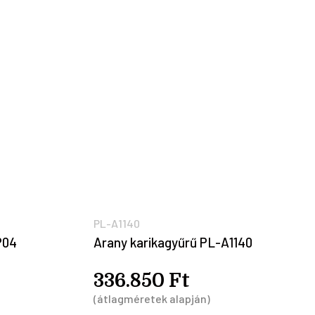
PL-A1140
P04
Arany karikagyűrű PL-A1140
336.850 Ft
(átlagméretek alapján)