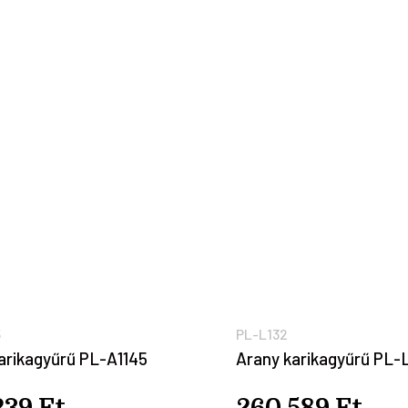
5
PL-L132
arikagyűrű PL-A1145
Arany karikagyűrű PL-
239 Ft
260.589 Ft