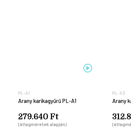
PL-A1
PL-X3
Arany karikagyűrű PL-A1
Arany k
279.640 Ft
312.
(átlagméretek alapján)
(átlagmé