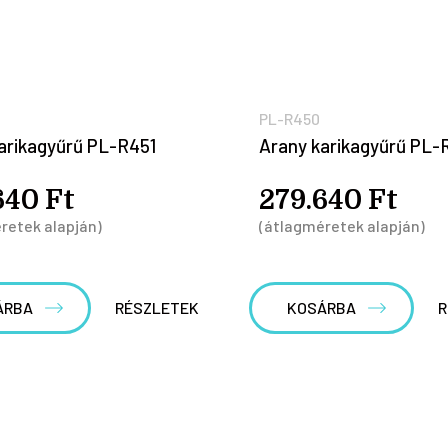
PL-R450
arikagyűrű PL-R451
Arany karikagyűrű PL-
640 Ft
279.640 Ft
retek alapján)
(átlagméretek alapján)
ÁRBA
RÉSZLETEK
KOSÁRBA
R