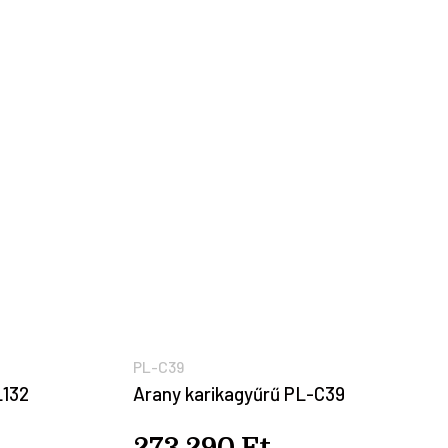
PL-C39
L132
Arany karikagyűrű PL-C39
273.290 Ft