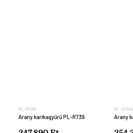
PL-R739
PL-A114
Arany karikagyűrű PL-R739
Arany k
247.890 Ft
254.