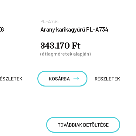
PL-A734
X6
Arany karikagyűrű PL-A734
343.170 Ft
(átlagméretek alapján)
ÉSZLETEK
KOSÁRBA
RÉSZLETEK
TOVÁBBIAK BETÖLTÉSE