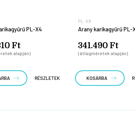
PL-X6
arikagyűrű PL-X4
Arany karikagyűrű PL-
310 Ft
341.490 Ft
retek alapján)
(átlagméretek alapján)
ÁRBA
RÉSZLETEK
KOSÁRBA
R