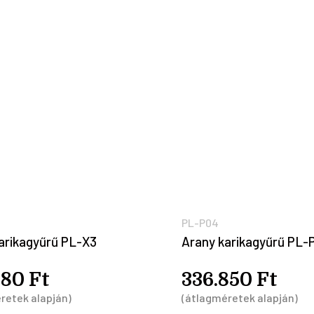
PL-P04
arikagyűrű PL-X3
Arany karikagyűrű PL-
880 Ft
336.850 Ft
retek alapján)
(átlagméretek alapján)