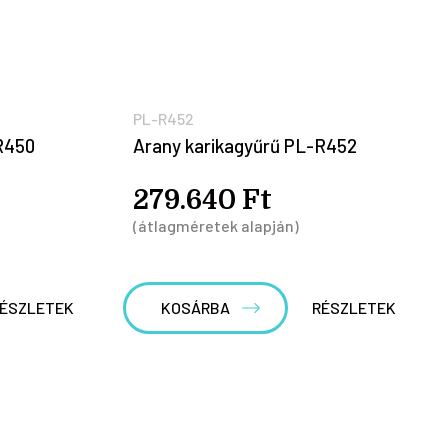
PL-R452
R450
Arany karikagyűrű PL-R452
279.640 Ft
(átlagméretek alapján)
ÉSZLETEK
KOSÁRBA
RÉSZLETEK