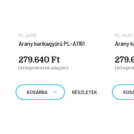
PL-A1161
PL-R451
Arany karikagyűrű PL-A1161
Arany k
279.640 Ft
279.
(átlagméretek alapján)
(átlagmé
KOSÁRBA
RÉSZLETEK
KOS