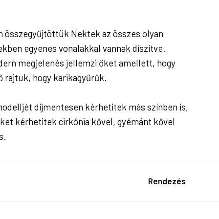
n összegyűjtöttük Nektek az összes olyan
ekben egyenes vonalakkal vannak díszítve.
dern megjelenés jellemzi őket amellett, hogy
ő rajtuk, hogy karikagyűrűk.
odelljét díjmentesen kérhetitek más színben is,
űket kérhetitek cirkónia kővel, gyémánt kővel
s.
Rendezés