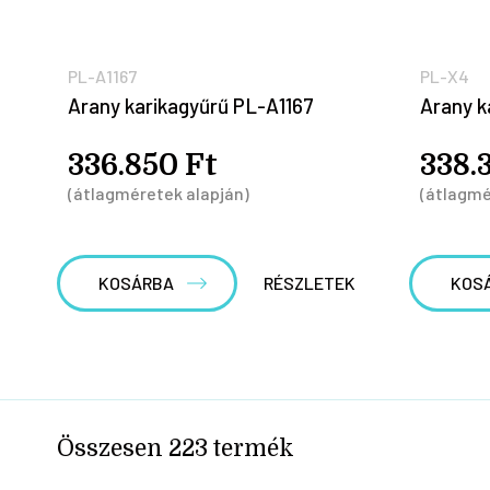
PL-A1167
PL-X4
Arany karikagyűrű PL-A1167
Arany k
336.850 Ft
338.
(átlagméretek alapján)
(átlagmé
KOSÁRBA
RÉSZLETEK
KOS
Összesen
223
termék