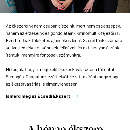
Az ékszereink nem csupán díszeink, mert nem csak szépek,
hanem az érzéseink és gondolataink kifinomult kifejezői is.
Ezért tudnak tökéletes ajándékok lenni. Szerettünk számára
kedves emlékeket képesek felidézni, és azt, hogyan érzünk
irántuk, mennyire fontosak számunkra.
Mi tudjuk, hogy a megfelelő ékszer kiválasztása túlmutat
önmagán. Csapatunk ezért elkötelezett aziránt, hogy maga
az ékszervásárlás is élmény lehessen.
Ismerd meg az Ecsedi Ékszert
A hónap ékszere