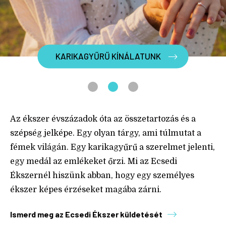
KARIKAGYŰRŰ KÍNÁLATUNK
Az ékszer évszázadok óta az összetartozás és a
szépség jelképe. Egy olyan tárgy, ami túlmutat a
fémek világán. Egy karikagyűrű a szerelmet jelenti,
egy medál az emlékeket őrzi. Mi az Ecsedi
Ékszernél hiszünk abban, hogy egy személyes
ékszer képes érzéseket magába zárni.
Ismerd meg az Ecsedi Ékszer küldetését