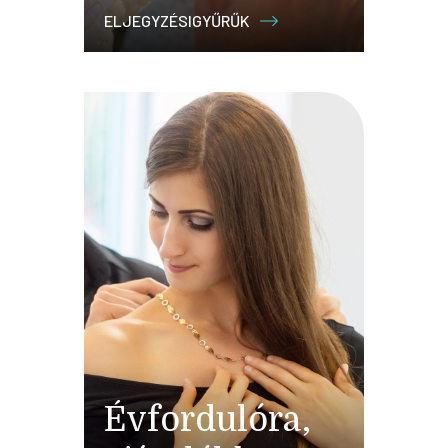
ELJEGYZÉSIGYŰRŰK
Évfordulóra,