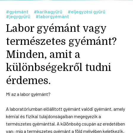
#gyémánt
#karikagyűrű
#eljegyzési gyűrű
#jegygyűrű
#laborgyémánt
Labor gyémánt vagy
természetes gyémánt?
Minden, amit a
különbségekről tudni
érdemes.
Mi az a labor gyémánt?
A laboratóriumban előállított gyémánt valódi gyémánt, amely
kémiai és fizikai tulajdonságaiban megegyezik a
természetes gyémánttal. A különbség csupán az eredetében
van: míg a természetes gyémánt a föld mélyében keletkezik,