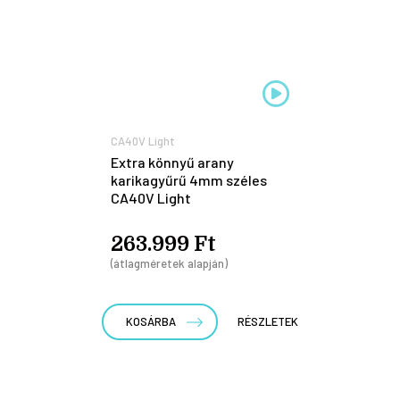
CA40V Light
Extra könnyű arany
karikagyűrű 4mm széles
CA40V Light
263.999 Ft
(átlagméretek alapján)
KOSÁRBA
RÉSZLETEK