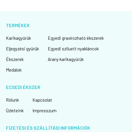
TERMÉKEK
Karikagyűrűk
Egyedi gravírozható ékszerek
Eljegyzési gyűrűk
Egyedi sziluett nyakláncok
Ékszerek
Arany karikagyűrűk
Medálok
ECSEDI ÉKSZER
Rólunk
Kapcsolat
Üzleteink
Impresszum
FIZETÉSI ÉS SZÁLLÍTÁSI INFORMÁCIÓK