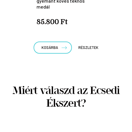
gyémánt köves teknős
medál
85.800 Ft
KOSÁRBA
RÉSZLETEK
Miért válaszd az Ecsedi
Ékszert?