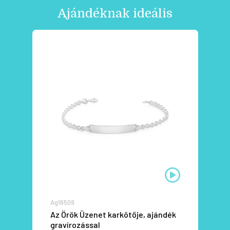
Ajándéknak ideális
Ag16509
Az Örök Üzenet karkötője, ajándék
gravírozással