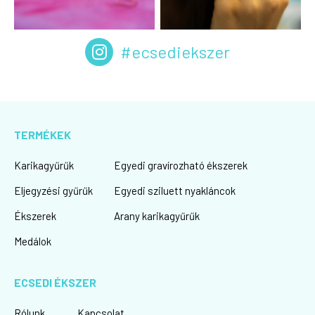
#ecsediekszer
TERMÉKEK
Karikagyűrűk
Egyedi gravírozható ékszerek
Eljegyzési gyűrűk
Egyedi sziluett nyakláncok
Ékszerek
Arany karikagyűrűk
Medálok
ECSEDI ÉKSZER
Rólunk
Kapcsolat