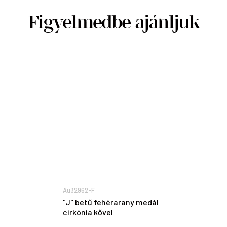
Figyelmedbe ajánljuk
Au32962-F
"J" betű fehérarany medál
cirkónia kővel