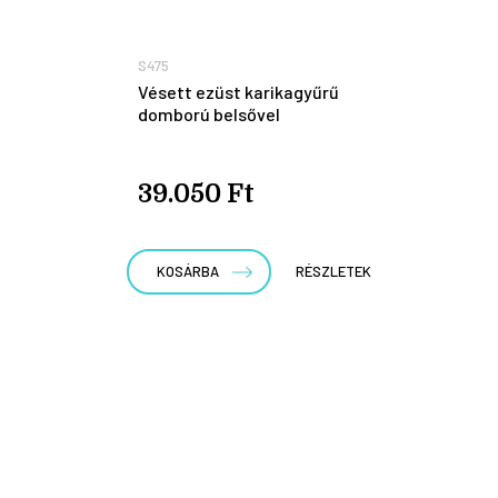
S475
Vésett ezüst karikagyűrű
domború belsővel
39.050 Ft
KOSÁRBA
RÉSZLETEK