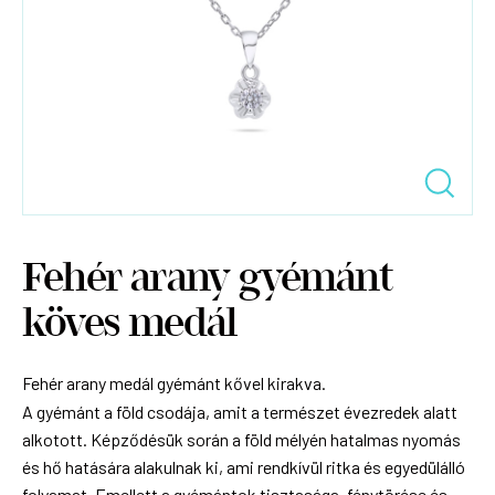
Fehér arany gyémánt
köves medál
Fehér arany medál gyémánt kővel kirakva.
A gyémánt a föld csodája, amit a természet évezredek alatt
alkotott. Képződésük során a föld mélyén hatalmas nyomás
és hő hatására alakulnak ki, ami rendkívül ritka és egyedülálló
folyamat. Emellett a gyémántok tisztasága, fénytörése és