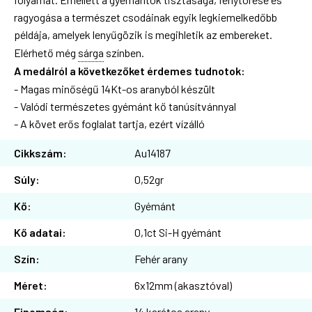
ragyogása a természet csodáinak egyik legkiemelkedőbb
példája, amelyek lenyűgözik is megihletik az embereket.
Elérhető még
sárga
színben.
A medálról a következőket érdemes tudnotok:
- Magas minőségű 14Kt-os aranyból készült
- Valódi természetes gyémánt kő tanúsítvánnyal
- A követ erős foglalat tartja, ezért vízálló
Cikkszám:
Au14187
Súly:
0,52gr
Kő:
Gyémánt
Kő adatai:
0,1ct Si-H gyémánt
Szín:
Fehér arany
Méret:
6x12mm (akasztóval)
Finomság:
14 karátos arany