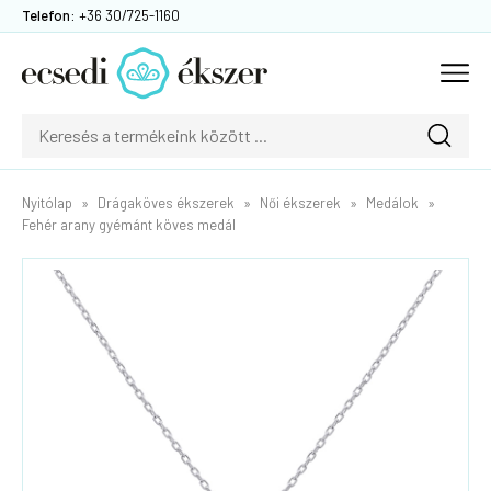
Telefon:
+36 30/725-1160
Nyitólap
Drágaköves ékszerek
Női ékszerek
Medálok
Fehér arany gyémánt köves medál