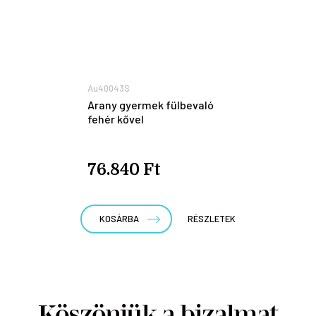
Au40043S
Arany gyermek fülbevaló
fehér kővel
76.840 Ft
KOSÁRBA
RÉSZLETEK
Köszönjük a bizalmat