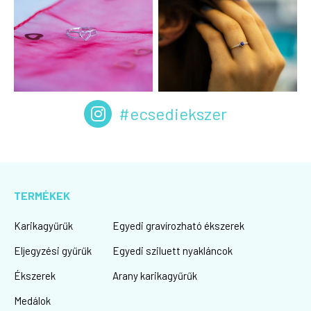
#ecsediekszer
TERMÉKEK
Karikagyűrűk
Egyedi gravírozható ékszerek
Eljegyzési gyűrűk
Egyedi sziluett nyakláncok
Ékszerek
Arany karikagyűrűk
Medálok