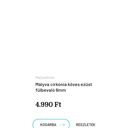
Malyva6mm
Mályva cirkónia köves ezüst
fülbevaló 6mm
4.990 Ft
KOSÁRBA
RÉSZLETEK