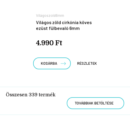
Világoszold6mm
Világos zöld cirkónia köves
ezüst fülbevaló 6mm
4.990 Ft
KOSÁRBA
RÉSZLETEK
Összesen
339
termék
TOVÁBBIAK BETÖLTÉSE