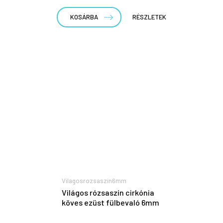
KOSÁRBA
RÉSZLETEK
Vilagosrozsaszin6mm
Világos rózsaszín cirkónia
köves ezüst fülbevaló 6mm