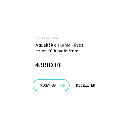
Aquakek6mm
Aquakék cirkónia köves
ezüst fülbevaló 6mm
4.990 Ft
KOSÁRBA
RÉSZLETEK