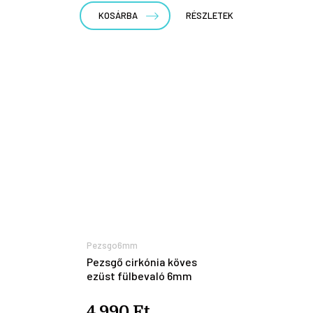
KOSÁRBA
RÉSZLETEK
Pezsgo6mm
Pezsgő cirkónia köves
ezüst fülbevaló 6mm
4.990 Ft