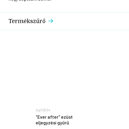
Termékszűrő
Ag33634
"Ever after" ezüst
eljegyzési gyűrű