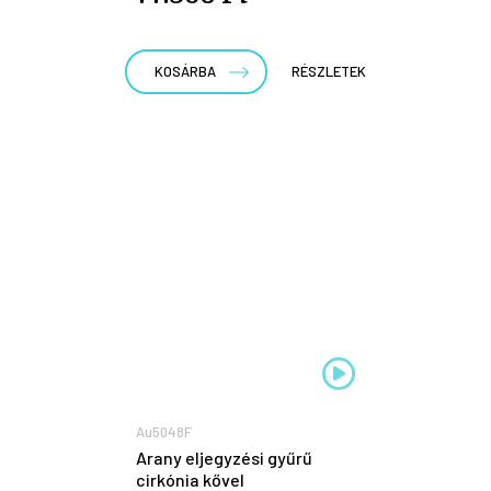
KOSÁRBA
RÉSZLETEK
Au5048F
Arany eljegyzési gyűrű
cirkónia kővel