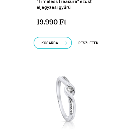
"Timeless treasure" ezüst
eljegyzési gyűrű
19.990 Ft
KOSÁRBA
RÉSZLETEK