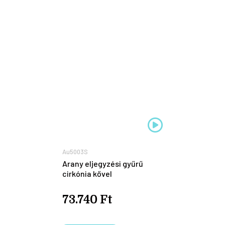
Au5003S
Arany eljegyzési gyűrű
cirkónia kővel
73.740 Ft