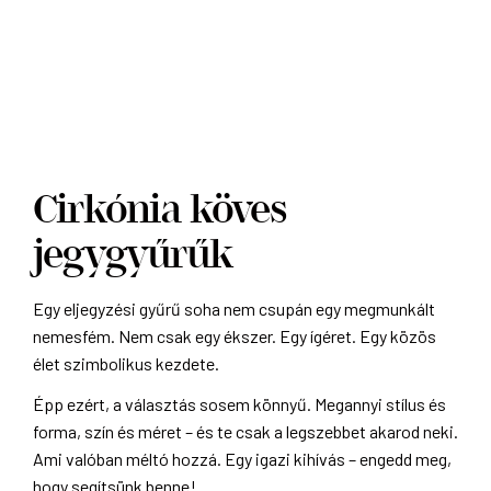
Cirkónia köves
jegygyűrűk
Egy eljegyzési gyűrű soha nem csupán egy megmunkált
nemesfém. Nem csak egy ékszer. Egy ígéret. Egy közös
élet szimbolikus kezdete.
Épp ezért, a választás sosem könnyű. Megannyi stílus és
forma, szín és méret – és te csak a legszebbet akarod neki.
Ami valóban méltó hozzá. Egy igazi kihívás – engedd meg,
hogy segítsünk benne!