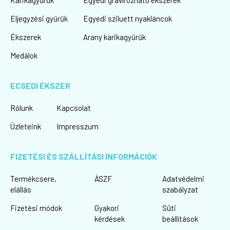
Karikagyűrűk
Egyedi gravírozható ékszerek
Eljegyzési gyűrűk
Egyedi sziluett nyakláncok
Ékszerek
Arany karikagyűrűk
Medálok
ECSEDI ÉKSZER
Rólunk
Kapcsolat
Üzleteink
Impresszum
FIZETÉSI ÉS SZÁLLÍTÁSI INFORMÁCIÓK
Termékcsere,
ÁSZF
Adatvédelmi
elállás
szabályzat
Fizetési módok
Gyakori
Süti
kérdések
beállítások