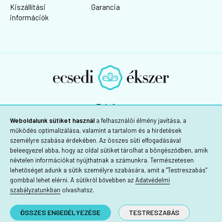
Kiszállítási
Garancia
információk
Telefon:
+36 30/725-1160
Weboldalunk sütiket használ
a felhasználói élmény javítása, a
működés optimalizálása, valamint a tartalom és a hirdetések
személyre szabása érdekében. Az összes süti elfogadásával
beleegyezel abba, hogy az oldal sütiket tárolhat a böngésződben, amik
névtelen információkat nyújthatnak a számunkra. Természetesen
lehetőséget adunk a sütik személyre szabására, amit a "Testreszabás"
gombbal lehet elérni. A sütikről bővebben az
Adatvédelmi
szabályzatunkban
olvashatsz.
ÖSSZES ENGEDÉLYEZÉSE
TESTRESZABÁS