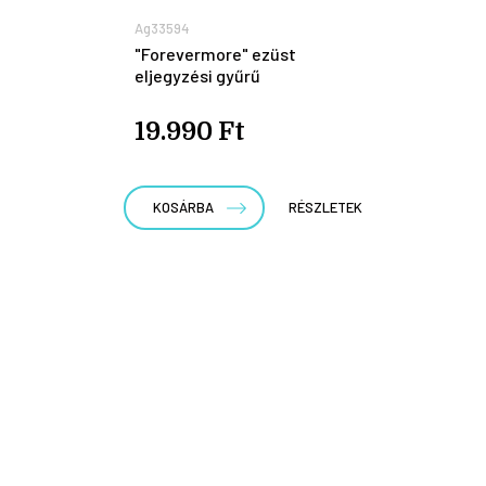
Ag33594
"Forevermore" ezüst
eljegyzési gyűrű
19.990 Ft
KOSÁRBA
RÉSZLETEK