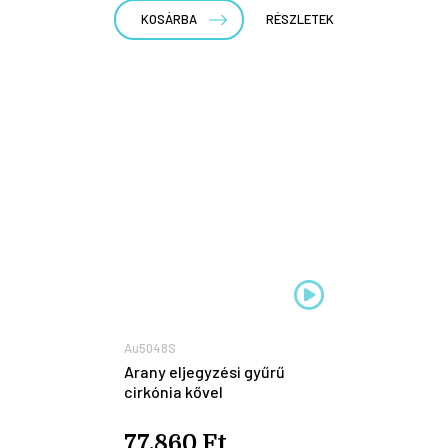
KOSÁRBA
RÉSZLETEK
Au5048S
Arany eljegyzési gyűrű
cirkónia kővel
77.860 Ft