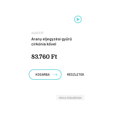
Au5023F
Arany eljegyzési gyűrű
cirkónia kővel
83.760 Ft
KOSÁRBA
RÉSZLETEK
nincs készleten