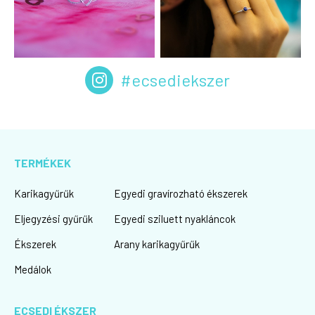
#ecsediekszer
TERMÉKEK
Karikagyűrűk
Egyedi gravírozható ékszerek
Eljegyzési gyűrűk
Egyedi sziluett nyakláncok
Ékszerek
Arany karikagyűrűk
Medálok
ECSEDI ÉKSZER