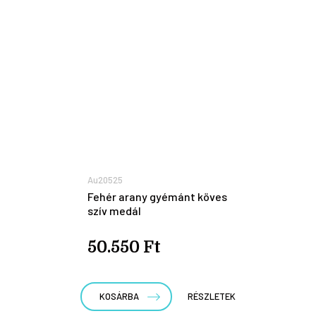
Au20525
Fehér arany gyémánt köves
szív medál
50.550 Ft
KOSÁRBA
RÉSZLETEK