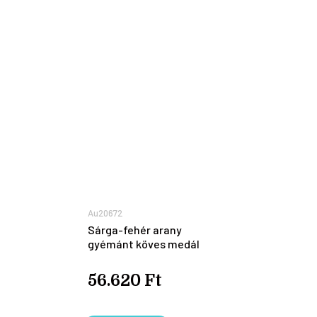
Au20672
Sárga-fehér arany
gyémánt köves medál
56.620 Ft