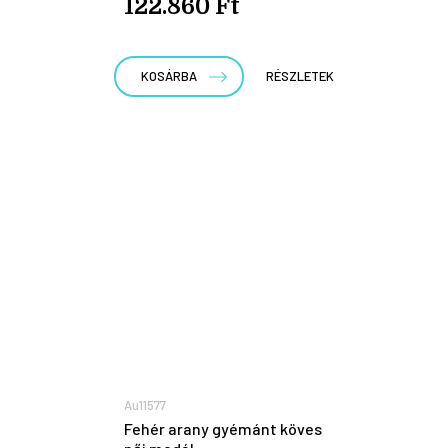
122.860 Ft
KOSÁRBA
RÉSZLETEK
Au11577
Fehér arany gyémánt köves