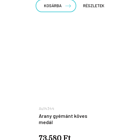
KOSÁRBA
RÉSZLETEK
Au14344
Arany gyémánt köves
medál
73.580 Ft