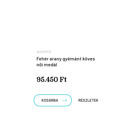
Au14040
Fehér arany gyémánt köves
női medál
95.450 Ft
KOSÁRBA
RÉSZLETEK