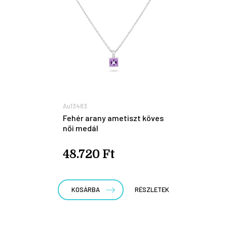
Au13483
Fehér arany ametiszt köves
női medál
48.720 Ft
KOSÁRBA
RÉSZLETEK