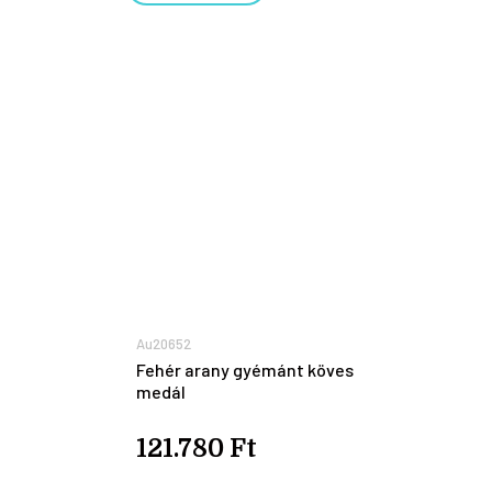
Au20652
Fehér arany gyémánt köves
medál
121.780 Ft