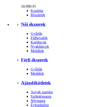
10.990 Ft
Kosárba
Részletek
Női ékszerek
Gyűrűk
Fülbevalók
Karláncok
Nyakláncok
Medálok
Férfi ékszerek
Gyűrűk
Medálok
Ajándékötletek
Anyák napjára
Születésnapra
Névnapra
Évfordulóra