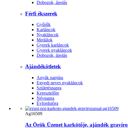
Dobozok, ápolás
Férfi ékszerek
Gyűrűk
Karláncok
Nyakláncok
Medálok
Gyerek karláncok
Gyerek nyakláncok
Dobozok, ápolás
Ajándékötletek
Anyák napjára
Egyedi neves nyakláncok
Születésnapra
Keresztelőre
Névnapra
Évfordulóra
Ag16509
Az Örök Üzenet karkötője, ajándék gravíro