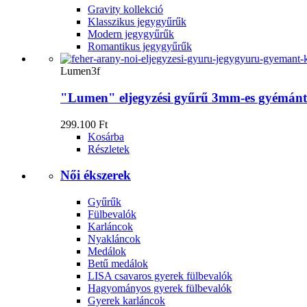
Gravity kollekció
Klasszikus jegygyűrűk
Modern jegygyűrűk
Romantikus jegygyűrűk
Lumen3f
"Lumen" eljegyzési gyűrű 3mm-es gyémánt
299.100 Ft
Kosárba
Részletek
Női ékszerek
Gyűrűk
Fülbevalók
Karláncok
Nyakláncok
Medálok
Betű medálok
LISA csavaros gyerek fülbevalók
Hagyományos gyerek fülbevalók
Gyerek karláncok