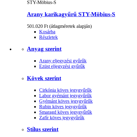
STY-Möbius-S
Arany karikagyűrű STY-Möbius-S
501.020 Ft
(átlagméretek alapján)
Kosárba
Részletek
Anyag szerint
Arany eljegyzési gyűrűk
Ezüst eljegyzési gyűrűk
Kövek szerint
Cirkónia köves jegygyűrűk
Labor gyémánt jegygyűrűk
Gyémánt köves jegygyűrűk
Rubin köves jegygyűrűk
Smaragd köves jegygyűrűk
Zafír köves jegygyűrűk
Stílus szerint