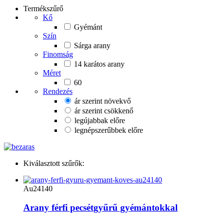
Termékszűrő
Kő
Gyémánt
Szín
Sárga arany
Finomság
14 karátos arany
Méret
60
Rendezés
ár szerint növekvő
ár szerint csökkenő
legújabbak előre
legnépszerűbbek előre
Kiválasztott szűrők:
Au24140
Arany férfi pecsétgyűrű gyémántokkal