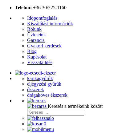
Telefon:
+36 30/725-1160
Időpontfoglalás
Kiszállítási információk
Rólunk
Üzleteink
Garancia
Gyakori kérdések
Blog
Kapcsolat
Visszaküldés
karikagyűrűk
eljegyzési gyűrűk
ékszerek
drágaköves ékszerek
Keresés a termékeink között
0