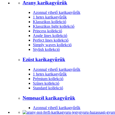
Arany karikagyűrűk
Azonnal vihető karikagyűrűk
1 hetes karikagyűrűk
Klasszikus kollekció
Klasszikus light kollekció
Princess kollekció
Angle lines kollekció
Perfect lines kollekció
Simply waves kollekció
Stylish kollekció
Ezüst karikagyűrűk
Azonnal vihető karikagyűrűk
1 hetes karikagyűrűk
Prémium kollekció
Színes kollekció
Standard kollekció
Nemesacél karikagyűrűk
Azonnal vihető karikagyűrűk