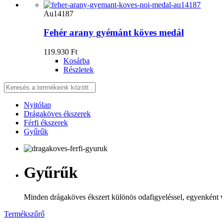
Au14187
Fehér arany gyémánt köves medál
119.930 Ft
Kosárba
Részletek
Nyitólap
Drágaköves ékszerek
Férfi ékszerek
Gyűrűk
Gyűrűk
Minden drágaköves ékszert különös odafigyeléssel, egyenként vá
Termékszűrő