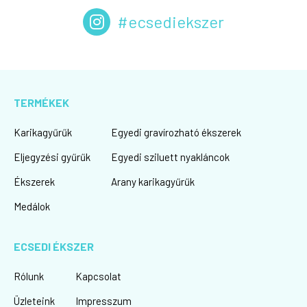
#ecsediekszer
TERMÉKEK
Karikagyűrűk
Egyedi gravírozható ékszerek
Eljegyzési gyűrűk
Egyedi sziluett nyakláncok
Ékszerek
Arany karikagyűrűk
Medálok
ECSEDI ÉKSZER
Rólunk
Kapcsolat
Üzleteink
Impresszum