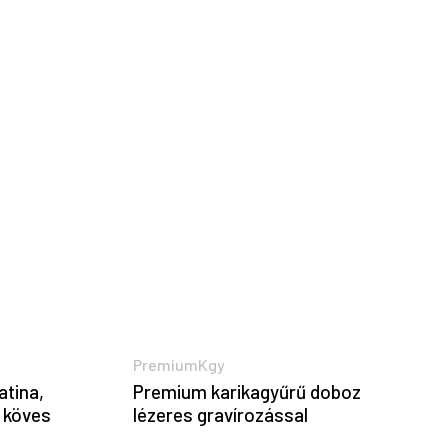
PremiumKgy
atina,
Premium karikagyűrű doboz
n köves
lézeres gravírozással