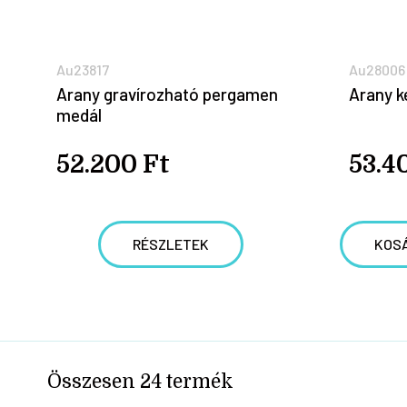
Au23817
Au28006
Arany gravírozható pergamen
Arany k
medál
52.200 Ft
53.4
RÉSZLETEK
KOS
Összesen
24
termék