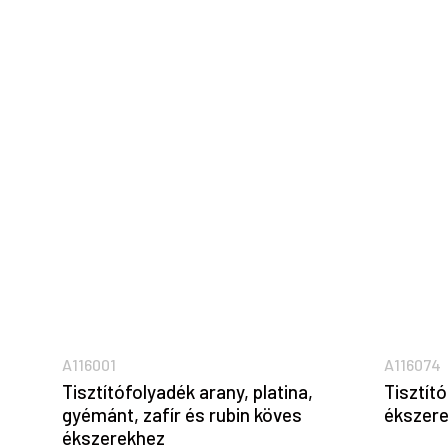
A116001
A116074
Tisztítófolyadék arany, platina,
Tisztít
gyémánt, zafír és rubin köves
ékszer
ékszerekhez