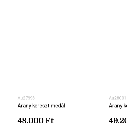
Au27998
Au28001
Arany kereszt medál
Arany k
48.000 Ft
49.2