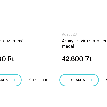
Au28028
ereszt medál
Arany gravírozható p
medál
00 Ft
42.600 Ft
ÁRBA
RÉSZLETEK
KOSÁRBA
R