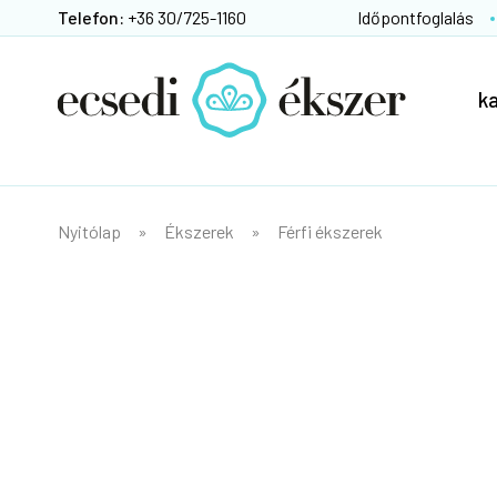
Telefon:
+36 30/725-1160
Időpontfoglalás
k
Nyitólap
Ékszerek
Férfi ékszerek