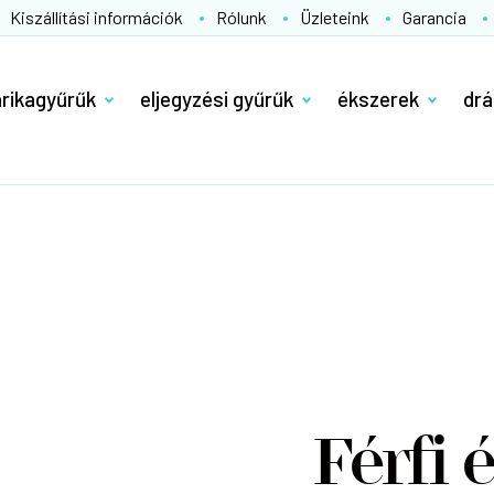
Kiszállítási információk
Rólunk
Üzleteink
Garancia
arikagyűrűk
eljegyzési gyűrűk
ékszerek
drá
Férfi 