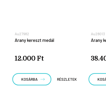
Au27982
Au28013
Arany kereszt medál
Arany k
12.000 Ft
38.4
KOSÁRBA
RÉSZLETEK
KOS