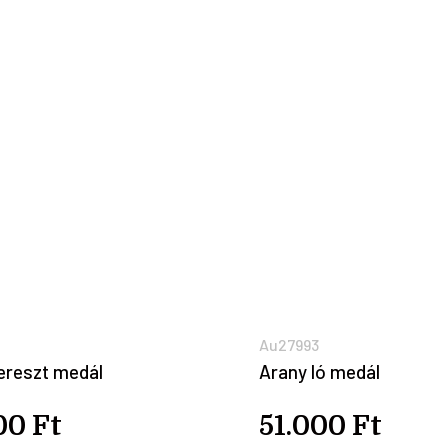
Au27993
ereszt medál
Arany ló medál
00 Ft
51.000 Ft