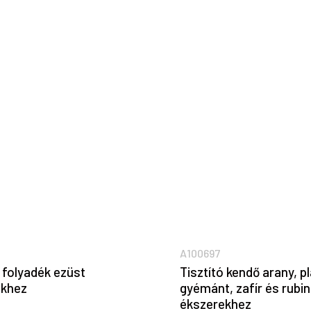
A100697
ó folyadék ezüst
Tisztító kendő arany, pl
ekhez
gyémánt, zafír és rubi
ékszerekhez