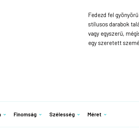
Fedezd fel gyönyörű
stílusos darabok tal
vagy egyszerű, mégis
egy szeretett szemé
n
Finomság
Szélesség
Méret