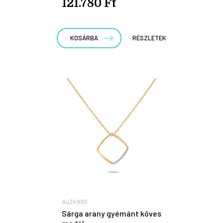
121.780 Ft
KOSÁRBA
RÉSZLETEK
Au24990
Sárga arany gyémánt köves