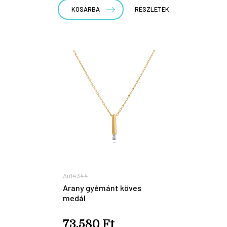
KOSÁRBA
RÉSZLETEK
Au14344
Arany gyémánt köves
medál
73.580 Ft