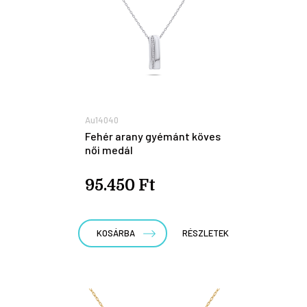
Au14040
Fehér arany gyémánt köves
női medál
95.450 Ft
KOSÁRBA
RÉSZLETEK