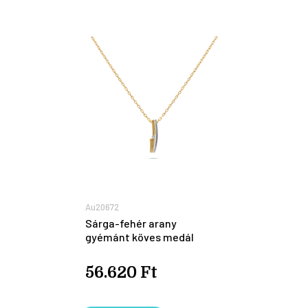
Au20672
Sárga-fehér arany
gyémánt köves medál
56.620 Ft