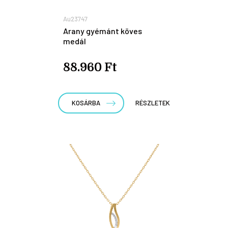
Au23747
Arany gyémánt köves
medál
88.960 Ft
KOSÁRBA
RÉSZLETEK