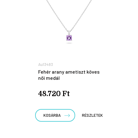
Au13483
Fehér arany ametiszt köves
női medál
48.720 Ft
KOSÁRBA
RÉSZLETEK