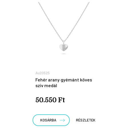
Au20525
Fehér arany gyémánt köves
szív medál
50.550 Ft
KOSÁRBA
RÉSZLETEK