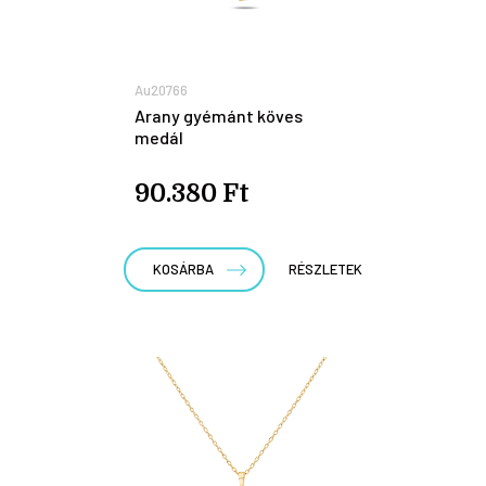
Au20766
Arany gyémánt köves
medál
90.380 Ft
KOSÁRBA
RÉSZLETEK