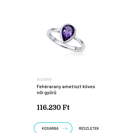
Au25905
Fehérarany ametiszt köves
női gyűrű
116.230 Ft
KOSÁRBA
RÉSZLETEK