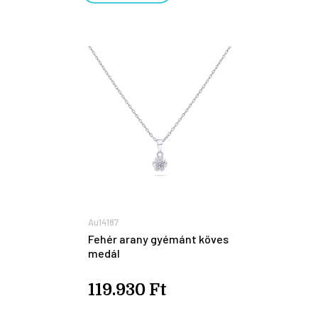
Au14187
Fehér arany gyémánt köves
medál
119.930 Ft