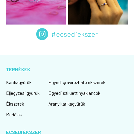
#ecsediekszer
TERMÉKEK
Karikagyűrűk
Egyedi gravírozható ékszerek
Eljegyzési gyűrűk
Egyedi sziluett nyakláncok
Ékszerek
Arany karikagyűrűk
Medálok
ECSEDI ÉKSZER