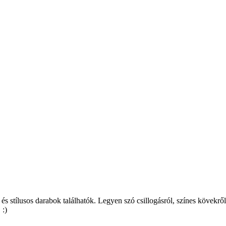
s stílusos darabok találhatók. Legyen szó csillogásról, színes kövekrő
 :)