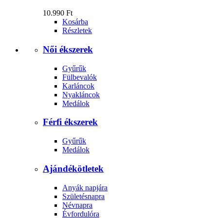
10.990 Ft
Kosárba
Részletek
Női ékszerek
Gyűrűk
Fülbevalók
Karláncok
Nyakláncok
Medálok
Férfi ékszerek
Gyűrűk
Medálok
Ajándékötletek
Anyák napjára
Születésnapra
Névnapra
Évfordulóra