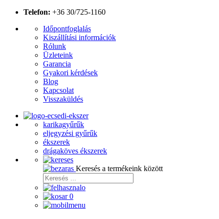
Telefon:
+36 30/725-1160
Időpontfoglalás
Kiszállítási információk
Rólunk
Üzleteink
Garancia
Gyakori kérdések
Blog
Kapcsolat
Visszaküldés
karikagyűrűk
eljegyzési gyűrűk
ékszerek
drágaköves ékszerek
Keresés a termékeink között
0