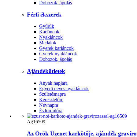
Dobozok, ápolás
Férfi ékszerek
Gyűrűk
Karláncok
Nyakláncok
Medálok
Gyerek karláncok
Gyerek nyakláncok
Dobozok, ápolás
Ajándékötletek
Anyák napjára
Egyedi neves nyakláncok
Születésnapra
Keresztelőre
Névnapra
Évfordulóra
Ag16509
Az Örök Üzenet karkötője, ajándék gravíro