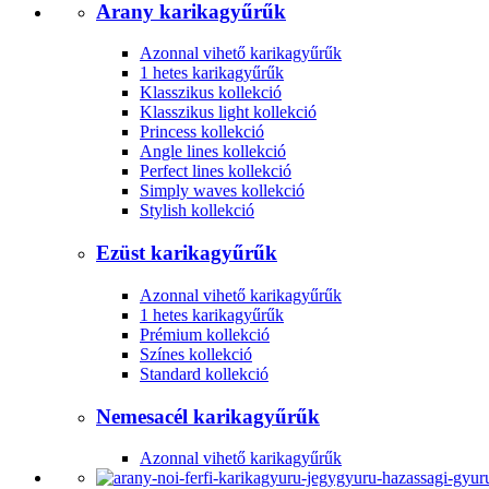
Arany karikagyűrűk
Azonnal vihető karikagyűrűk
1 hetes karikagyűrűk
Klasszikus kollekció
Klasszikus light kollekció
Princess kollekció
Angle lines kollekció
Perfect lines kollekció
Simply waves kollekció
Stylish kollekció
Ezüst karikagyűrűk
Azonnal vihető karikagyűrűk
1 hetes karikagyűrűk
Prémium kollekció
Színes kollekció
Standard kollekció
Nemesacél karikagyűrűk
Azonnal vihető karikagyűrűk