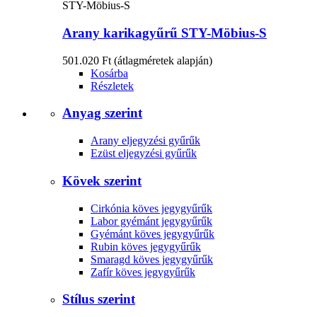
STY-Möbius-S
Arany karikagyűrű STY-Möbius-S
501.020 Ft
(átlagméretek alapján)
Kosárba
Részletek
Anyag szerint
Arany eljegyzési gyűrűk
Ezüst eljegyzési gyűrűk
Kövek szerint
Cirkónia köves jegygyűrűk
Labor gyémánt jegygyűrűk
Gyémánt köves jegygyűrűk
Rubin köves jegygyűrűk
Smaragd köves jegygyűrűk
Zafír köves jegygyűrűk
Stílus szerint