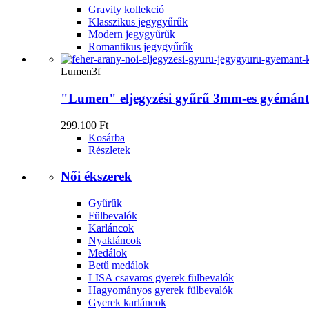
Gravity kollekció
Klasszikus jegygyűrűk
Modern jegygyűrűk
Romantikus jegygyűrűk
Lumen3f
"Lumen" eljegyzési gyűrű 3mm-es gyémánt
299.100 Ft
Kosárba
Részletek
Női ékszerek
Gyűrűk
Fülbevalók
Karláncok
Nyakláncok
Medálok
Betű medálok
LISA csavaros gyerek fülbevalók
Hagyományos gyerek fülbevalók
Gyerek karláncok