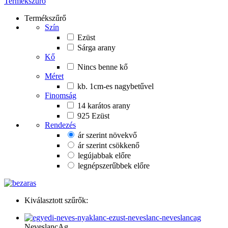
Termékszűrő
Termékszűrő
Szín
Ezüst
Sárga arany
Kő
Nincs benne kő
Méret
kb. 1cm-es nagybetűvel
Finomság
14 karátos arany
925 Ezüst
Rendezés
ár szerint növekvő
ár szerint csökkenő
legújabbak előre
legnépszerűbbek előre
Kiválasztott szűrők:
NeveslancAg