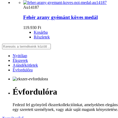
Au14187
Fehér arany gyémánt köves medál
119.930 Ft
Kosárba
Részletek
Nyitólap
Ékszerek
Ajándékötletek
Évfordulóra
Évfordulóra
Fedezd fel gyönyörű ékszerkollekcióinkat, amelyekben elegáns é
egy szeretett személynek, vagy akár saját magunk kényeztetése.