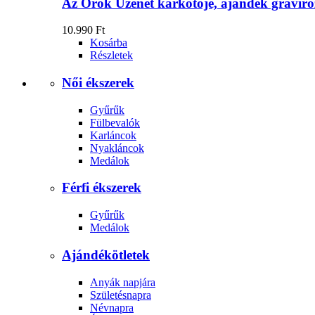
Az Örök Üzenet karkötője, ajándék gravíro
10.990 Ft
Kosárba
Részletek
Női ékszerek
Gyűrűk
Fülbevalók
Karláncok
Nyakláncok
Medálok
Férfi ékszerek
Gyűrűk
Medálok
Ajándékötletek
Anyák napjára
Születésnapra
Névnapra