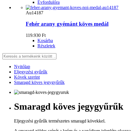
Évfordulóra
Au14187
Fehér arany gyémánt köves medál
119.930 Ft
Kosárba
Részletek
Nyitólap
Eljegyzési gyűrűk
Kövek szerint
Smaragd köves jegygyűrűk
Smaragd köves jegygyűrűk
Eljegyzési gyűrűk természetes smaragd kövekkel.
A smaragd zöldes színét a króm és a vanádium jelenléte okoz