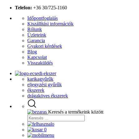
Telefon:
+36 30/725-1160
Időpontfoglalás
Kiszállítási információk
Rólunk
Üzleteink
Garancia
Gyakori kérdések
Blog
Kapcsolat
Visszaküldés
karikagyűrűk
eljegyzési gyűrűk
ékszerek
drágaköves ékszerek
Keresés a termékeink között
0