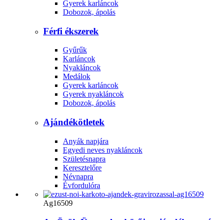
Gyerek karláncok
Dobozok, ápolás
Férfi ékszerek
Gyűrűk
Karláncok
Nyakláncok
Medálok
Gyerek karláncok
Gyerek nyakláncok
Dobozok, ápolás
Ajándékötletek
Anyák napjára
Egyedi neves nyakláncok
Születésnapra
Keresztelőre
Névnapra
Évfordulóra
Ag16509