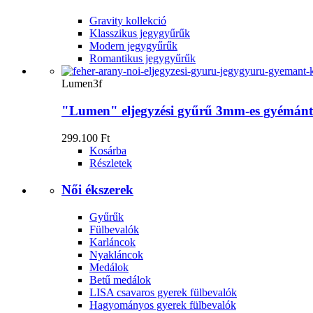
Gravity kollekció
Klasszikus jegygyűrűk
Modern jegygyűrűk
Romantikus jegygyűrűk
Lumen3f
"Lumen" eljegyzési gyűrű 3mm-es gyémánt
299.100 Ft
Kosárba
Részletek
Női ékszerek
Gyűrűk
Fülbevalók
Karláncok
Nyakláncok
Medálok
Betű medálok
LISA csavaros gyerek fülbevalók
Hagyományos gyerek fülbevalók