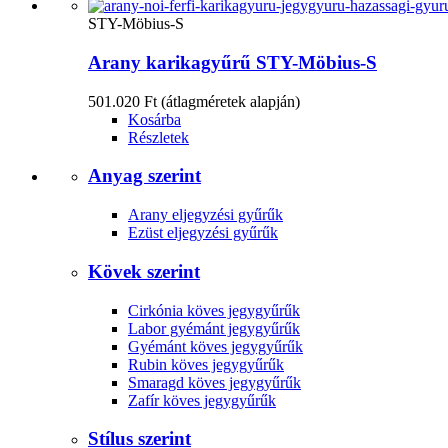
STY-Möbius-S
Arany karikagyűrű STY-Möbius-S
501.020 Ft
(átlagméretek alapján)
Kosárba
Részletek
Anyag szerint
Arany eljegyzési gyűrűk
Ezüst eljegyzési gyűrűk
Kövek szerint
Cirkónia köves jegygyűrűk
Labor gyémánt jegygyűrűk
Gyémánt köves jegygyűrűk
Rubin köves jegygyűrűk
Smaragd köves jegygyűrűk
Zafír köves jegygyűrűk
Stílus szerint