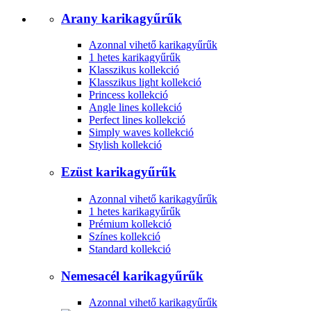
Arany karikagyűrűk
Azonnal vihető karikagyűrűk
1 hetes karikagyűrűk
Klasszikus kollekció
Klasszikus light kollekció
Princess kollekció
Angle lines kollekció
Perfect lines kollekció
Simply waves kollekció
Stylish kollekció
Ezüst karikagyűrűk
Azonnal vihető karikagyűrűk
1 hetes karikagyűrűk
Prémium kollekció
Színes kollekció
Standard kollekció
Nemesacél karikagyűrűk
Azonnal vihető karikagyűrűk