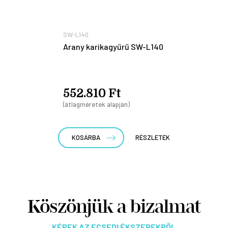
SW-L140
Arany karikagyűrű SW-L140
552.810 Ft
(átlagméretek alapján)
KOSÁRBA
RÉSZLETEK
Köszönjük a bizalmat
KÉPEK AZ ECSEDI ÉKSZEREKRŐL