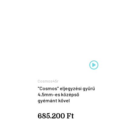
Cosmos45r
"Cosmos" eljegyzési gyűrű
4,5mm-es középső
gyémánt kővel
685.200 Ft