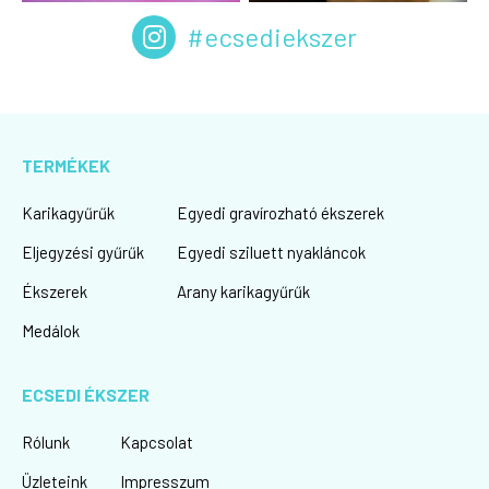
#ecsediekszer
TERMÉKEK
Karikagyűrűk
Egyedi gravírozható ékszerek
Eljegyzési gyűrűk
Egyedi sziluett nyakláncok
Ékszerek
Arany karikagyűrűk
Medálok
ECSEDI ÉKSZER
Rólunk
Kapcsolat
Üzleteink
Impresszum