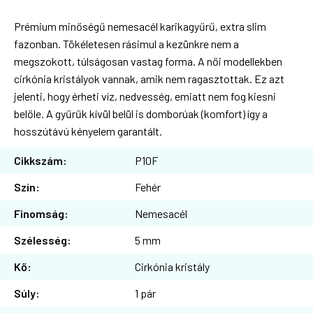
Prémium minőségű nemesacél karikagyűrű, extra slim
fazonban. Tökéletesen rásimul a kezünkre nem a
megszokott, túlságosan vastag forma. A női modellekben
cirkónia kristályok vannak, amik nem ragasztottak. Ez azt
jelenti, hogy érheti víz, nedvesség, emiatt nem fog kiesni
belőle. A gyűrűk kívül belül is domborúak (komfort) így a
hosszútávú kényelem garantált.
Cikkszám:
P10F
Szín:
Fehér
Finomság:
Nemesacél
Szélesség:
5 mm
Kő:
Cirkónia kristály
Súly:
1 pár