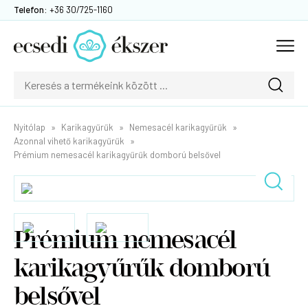
Telefon:
+36 30/725-1160
Nyitólap
Karikagyűrűk
Nemesacél karikagyűrűk
Azonnal vihető karikagyűrűk
Prémium nemesacél karikagyűrűk domború belsővel
Prémium nemesacél
karikagyűrűk domború
belsővel