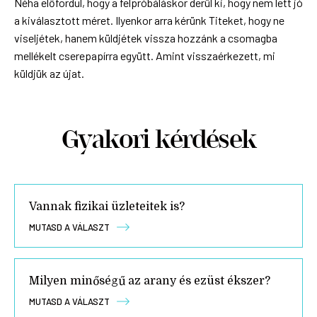
Néha előfordul, hogy a felpróbáláskor derül ki, hogy nem lett jó
a kiválasztott méret. Ilyenkor arra kérünk Titeket, hogy ne
viseljétek, hanem küldjétek vissza hozzánk a csomagba
mellékelt cserepapírra együtt. Amint visszaérkezett, mi
küldjük az újat.
Gyakori kérdések
Vannak fizikai üzleteitek is?
MUTASD A VÁLASZT
Milyen minőségű az arany és ezüst ékszer?
MUTASD A VÁLASZT