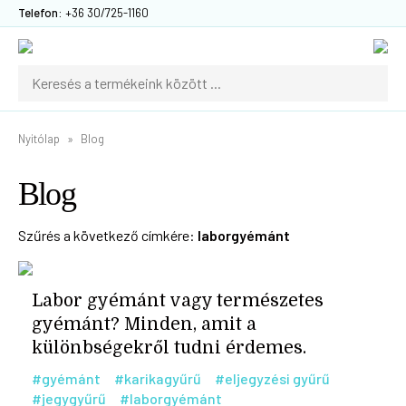
Telefon:
+36 30/725-1160
Nyitólap
Blog
Blog
Szűrés a következő címkére:
laborgyémánt
Labor gyémánt vagy természetes
gyémánt? Minden, amit a
különbségekről tudni érdemes.
#gyémánt
#karikagyűrű
#eljegyzési gyűrű
#jegygyűrű
#laborgyémánt