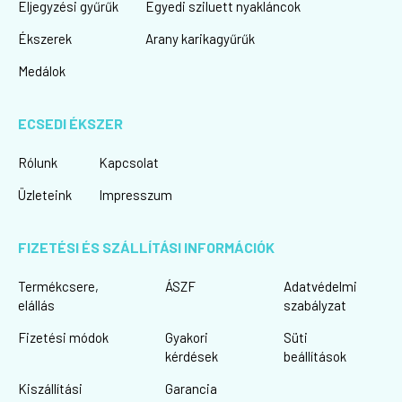
Eljegyzési gyűrűk
Egyedi sziluett nyakláncok
Ékszerek
Arany karikagyűrűk
Medálok
ECSEDI ÉKSZER
Rólunk
Kapcsolat
Üzleteink
Impresszum
FIZETÉSI ÉS SZÁLLÍTÁSI INFORMÁCIÓK
Termékcsere,
ÁSZF
Adatvédelmi
elállás
szabályzat
Fizetési módok
Gyakori
Süti
kérdések
beállítások
Kiszállítási
Garancia