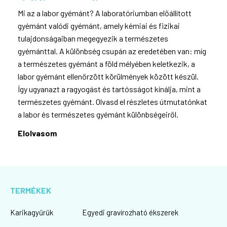
Mi az a labor gyémánt? A laboratóriumban előállított
gyémánt valódi gyémánt, amely kémiai és fizikai
tulajdonságaiban megegyezik a természetes
gyémánttal. A különbség csupán az eredetében van: míg
a természetes gyémánt a föld mélyében keletkezik, a
labor gyémánt ellenőrzött körülmények között készül.
Így ugyanazt a ragyogást és tartósságot kínálja, mint a
természetes gyémánt. Olvasd el részletes útmutatónkat
a labor és természetes gyémánt különbségeiről.
Elolvasom
TERMÉKEK
Karikagyűrűk
Egyedi gravírozható ékszerek