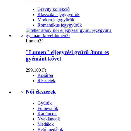
Gravity kollekció
Klasszikus jegygyűrűk
Modern jegygyűrűk
Romantikus jegygyűrűk
Lumen3f
"Lumen" eljegyzési gyűrű 3mm-es
gyémánt kővel
299.100 Ft
Kosárba
Részletek
Női ékszerek
Gyűrűk
Fülbevalók
Karláncok
Nyakláncok
Medálok
Betű medálok