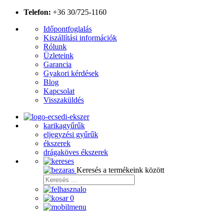
Telefon:
+36 30/725-1160
Időpontfoglalás
Kiszállítási információk
Rólunk
Üzleteink
Garancia
Gyakori kérdések
Blog
Kapcsolat
Visszaküldés
karikagyűrűk
eljegyzési gyűrűk
ékszerek
drágaköves ékszerek
Keresés a termékeink között
0