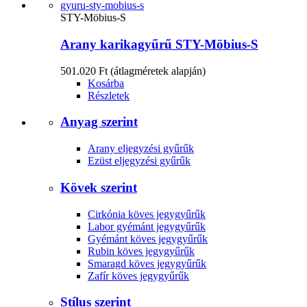
STY-Möbius-S
Arany karikagyűrű STY-Möbius-S
501.020 Ft
(átlagméretek alapján)
Kosárba
Részletek
Anyag szerint
Arany eljegyzési gyűrűk
Ezüst eljegyzési gyűrűk
Kövek szerint
Cirkónia köves jegygyűrűk
Labor gyémánt jegygyűrűk
Gyémánt köves jegygyűrűk
Rubin köves jegygyűrűk
Smaragd köves jegygyűrűk
Zafír köves jegygyűrűk
Stílus szerint