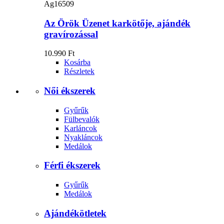
Ag16509
Az Örök Üzenet karkötője, ajándék
gravírozással
10.990 Ft
Kosárba
Részletek
Női ékszerek
Gyűrűk
Fülbevalók
Karláncok
Nyakláncok
Medálok
Férfi ékszerek
Gyűrűk
Medálok
Ajándékötletek