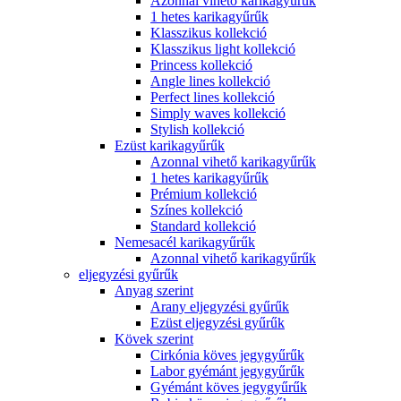
Azonnal vihető karikagyűrűk
1 hetes karikagyűrűk
Klasszikus kollekció
Klasszikus light kollekció
Princess kollekció
Angle lines kollekció
Perfect lines kollekció
Simply waves kollekció
Stylish kollekció
Ezüst karikagyűrűk
Azonnal vihető karikagyűrűk
1 hetes karikagyűrűk
Prémium kollekció
Színes kollekció
Standard kollekció
Nemesacél karikagyűrűk
Azonnal vihető karikagyűrűk
eljegyzési gyűrűk
Anyag szerint
Arany eljegyzési gyűrűk
Ezüst eljegyzési gyűrűk
Kövek szerint
Cirkónia köves jegygyűrűk
Labor gyémánt jegygyűrűk
Gyémánt köves jegygyűrűk