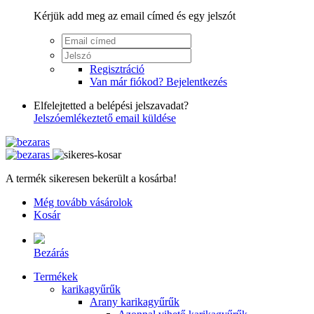
Kérjük add meg az email címed és egy jelszót
Regisztráció
Van már fiókod? Bejelentkezés
Elfelejtetted a belépési jelszavadat?
Jelszóemlékeztető email küldése
A termék sikeresen bekerült a kosárba!
Még tovább vásárolok
Kosár
Bezárás
Termékek
karikagyűrűk
Arany karikagyűrűk