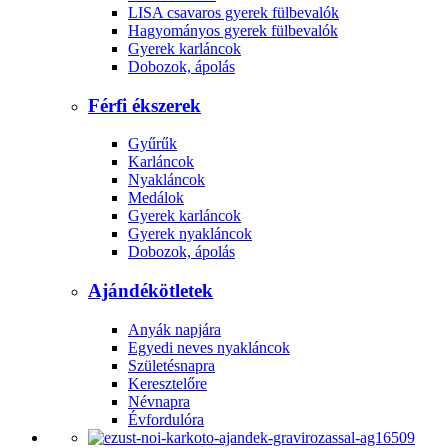
LISA csavaros gyerek fülbevalók
Hagyományos gyerek fülbevalók
Gyerek karláncok
Dobozok, ápolás
Férfi ékszerek
Gyűrűk
Karláncok
Nyakláncok
Medálok
Gyerek karláncok
Gyerek nyakláncok
Dobozok, ápolás
Ajándékötletek
Anyák napjára
Egyedi neves nyakláncok
Születésnapra
Keresztelőre
Névnapra
Évfordulóra