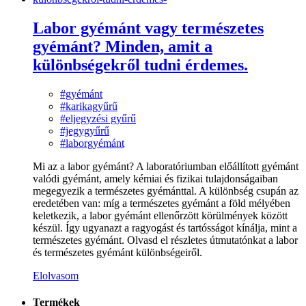
Labor gyémánt vagy természetes
gyémánt? Minden, amit a
különbségekről tudni érdemes.
#gyémánt
#karikagyűrű
#eljegyzési gyűrű
#jegygyűrű
#laborgyémánt
Mi az a labor gyémánt? A laboratóriumban előállított gyémánt
valódi gyémánt, amely kémiai és fizikai tulajdonságaiban
megegyezik a természetes gyémánttal. A különbség csupán az
eredetében van: míg a természetes gyémánt a föld mélyében
keletkezik, a labor gyémánt ellenőrzött körülmények között
készül. Így ugyanazt a ragyogást és tartósságot kínálja, mint a
természetes gyémánt. Olvasd el részletes útmutatónkat a labor
és természetes gyémánt különbségeiről.
Elolvasom
Termékek