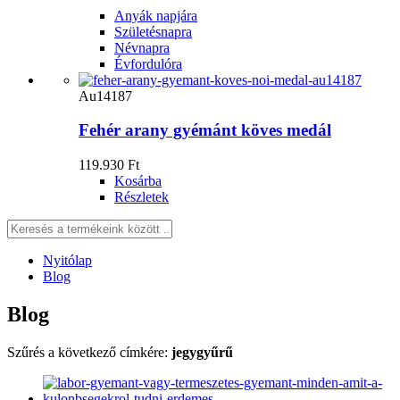
Anyák napjára
Születésnapra
Névnapra
Évfordulóra
Au14187
Fehér arany gyémánt köves medál
119.930 Ft
Kosárba
Részletek
Nyitólap
Blog
Blog
Szűrés a következő címkére:
jegygyűrű