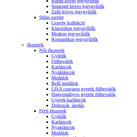
Rubin köves jegygyűrűk
Smaragd köves jegygyűrűk
Zafír köves jegygyűrűk
Stílus szerint
Gravity kollekció
Klasszikus jegygyűrűk
Modern jegygyűrűk
Romantikus jegygyűrűk
ékszerek
Női ékszerek
Gyűrűk
Fülbevalók
Karláncok
Nyakláncok
Medálok
Betű medálok
LISA csavaros gyerek fülbevalók
Hagyományos gyerek fülbevalók
Gyerek karláncok
Dobozok, ápolás
Férfi ékszerek
Gyűrűk
Karláncok
Nyakláncok
Medálok