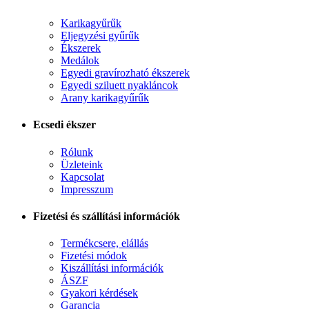
Karikagyűrűk
Eljegyzési gyűrűk
Ékszerek
Medálok
Egyedi gravírozható ékszerek
Egyedi sziluett nyakláncok
Arany karikagyűrűk
Ecsedi ékszer
Rólunk
Üzleteink
Kapcsolat
Impresszum
Fizetési és szállítási információk
Termékcsere, elállás
Fizetési módok
Kiszállítási információk
ÁSZF
Gyakori kérdések
Garancia