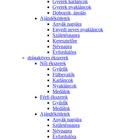
Gyerek karláncok
Gyerek nyakláncok
Dobozok, ápolás
Ajándékötletek
Anyák napjára
Egyedi neves nyakláncok
Születésnapra
Keresztelőre
Névnapra
Évfordulóra
drágaköves ékszerek
Női ékszerek
Gyűrűk
Fülbevalók
Karláncok
Nyakláncok
Medálok
Férfi ékszerek
Gyűrűk
Medálok
Ajándékötletek
Anyák napjára
Születésnapra
Névnapra
Évfordulóra