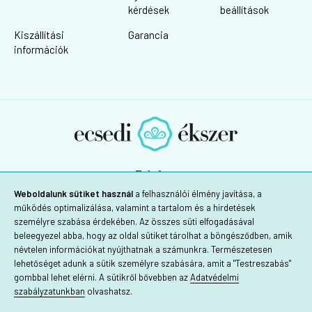
kérdések
beállítások
Kiszállítási
Garancia
információk
Telefon:
+36 30/725-1160
Weboldalunk sütiket használ
a felhasználói élmény javítása, a
működés optimalizálása, valamint a tartalom és a hirdetések
személyre szabása érdekében. Az összes süti elfogadásával
beleegyezel abba, hogy az oldal sütiket tárolhat a böngésződben, amik
névtelen információkat nyújthatnak a számunkra. Természetesen
lehetőséget adunk a sütik személyre szabására, amit a "Testreszabás"
gombbal lehet elérni. A sütikről bővebben az
Adatvédelmi
szabályzatunkban
olvashatsz.