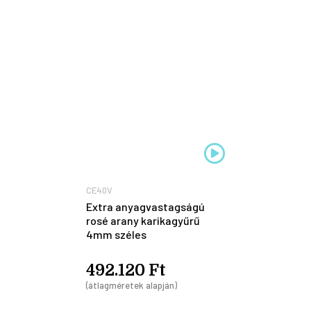
CE40V
Extra anyagvastagságú
rosé arany karikagyűrű
4mm széles
492.120 Ft
(átlagméretek alapján)