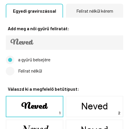
Egyedi gravírozással
Felirat nélkül kérem
Add meg a női gyűrű feliratát:
a gyűrű belsejére
Felirat nélkül
Válaszd ki a megfelelő betűtípust:
Neved
Neved