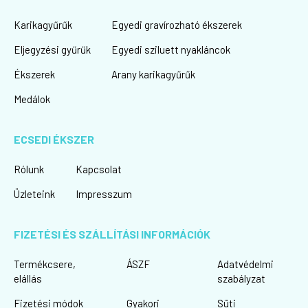
Karikagyűrűk
Egyedi gravírozható ékszerek
Eljegyzési gyűrűk
Egyedi sziluett nyakláncok
Ékszerek
Arany karikagyűrűk
Medálok
ECSEDI ÉKSZER
Rólunk
Kapcsolat
Üzleteink
Impresszum
FIZETÉSI ÉS SZÁLLÍTÁSI INFORMÁCIÓK
Termékcsere,
ÁSZF
Adatvédelmi
elállás
szabályzat
Fizetési módok
Gyakori
Süti