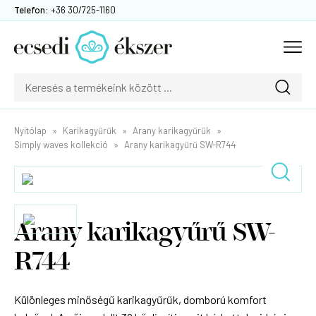
Telefon:
+36 30/725-1160
Nyitólap
Karikagyűrűk
Arany karikagyűrűk
Simply waves kollekció
Arany karikagyűrű SW-R744
Arany karikagyűrű SW-
R744
Különleges minőségű karikagyűrűk, domború komfort