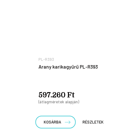
PL-R393
Arany karikagyűrű PL-R393
597.260 Ft
(átlagméretek alapján)
KOSÁRBA
RÉSZLETEK