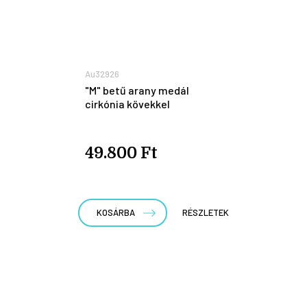
Au32926
"M" betű arany medál
cirkónia kövekkel
49.800 Ft
KOSÁRBA
RÉSZLETEK