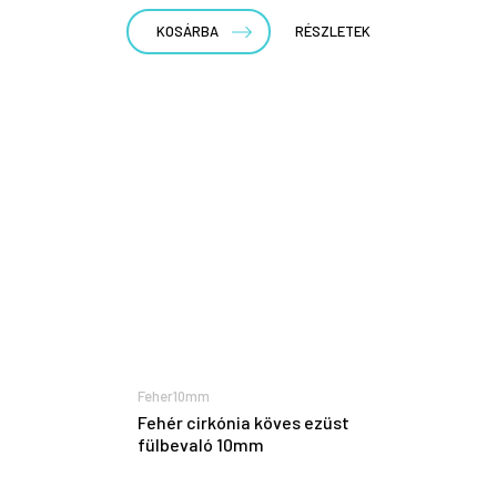
KOSÁRBA
RÉSZLETEK
Feher10mm
Fehér cirkónia köves ezüst
fülbevaló 10mm