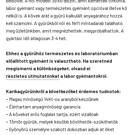
belsővel. A női modellt 39 kő díszíti, amit kérhettek cirkónia,
labor gyémánt vagy természetes gyémánt opcióval illetve kő
nélkül is. A kövek árát a gyűrű kalkulált anyagárához hozzá
kell számolni. A gyűrűkből női és férfi mintadarab található
meg üzletünkben, amit megnézhettek, megpróbálhattok. A
gyártási idő átlagosan 3-4 hét.
Ehhez a gyűrűhöz természetes és laboratóriumban
előállított gyémánt is választható. Ha szeretnéd
megismerni a különbségeket, olvasd el
részletes útmutatónkat
a labor gyémántokról.
Karikagyűrűinkről a következőket érdemes tudnotok:
-
Magas minőségű 14Kt-os aranyból készülnek
-
Élettartam anyagminőségi garancia
-
A köveket erős foglalat tartja, ezért vízállóak
-
Tömör gyűrűk, melyek később bővíthetők-szűkíthetők
-
Gyönyörű személyre szabott dobozban adjuk át őket