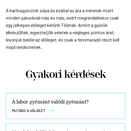
A karikagyűrűink súlya és ezáltal az ára a méretek miatt
minden párunknál más és más, ezért megrendeléskor csak
egy jelképes előleget kérünk Tőletek. Amint a gyűrűk
elkészültek, egyeztetjük veletek a végleges pontos árat,
levonjuk belőle az előleget, és csak a fennmaradó részt kell
majd rendeznetek.
Gyakori kérdések
A labor gyémánt valódi gyémánt?
MUTASD A VÁLASZT