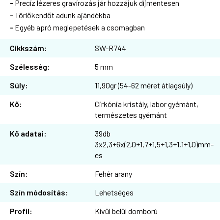
-
Precíz lézeres gravírozás jár hozzájuk díjmentesen
-
Törlőkendőt adunk ajándékba
-
Egyéb apró meglepetések a csomagban
Cikkszám:
SW-R744
Szélesség:
5 mm
Súly:
11,90gr (54-62 méret átlagsúly)
Kő:
Cirkónia kristály, labor gyémánt,
természetes gyémánt
Kő adatai:
39db
3x2,3+6x(2,0+1,7+1,5+1,3+1,1+1,0)mm-
es
Szín:
Fehér arany
Szín módosítás:
Lehetséges
Profil:
Kívül belül domború