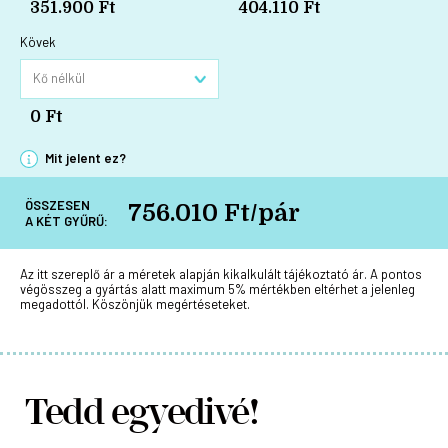
351.900 Ft
404.110 Ft
Kövek
0 Ft
Mit jelent ez?
ÖSSZESEN
756.010 Ft/pár
A KÉT GYŰRŰ:
Az itt szereplő ár a méretek alapján kikalkulált tájékoztató ár. A pontos
végösszeg a gyártás alatt maximum 5% mértékben eltérhet a jelenleg
megadottól. Köszönjük megértéseteket.
Tedd egyedivé!