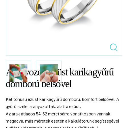
Aranyozott ezüst karikagyűrű
domború belsővel
Két tónusú ezüst karikagyűrű domború, komfort belsővel. A
gyűrű szélei aranyozottak, alatta ezüst.
Az árak átlagos 54-62 méretpárra vonatkozóan vannak
megadva, más méretek esetén a kalkulátorunk segítségével
tudjátok kiszámolni a pontos árát a gyűrűknek. A