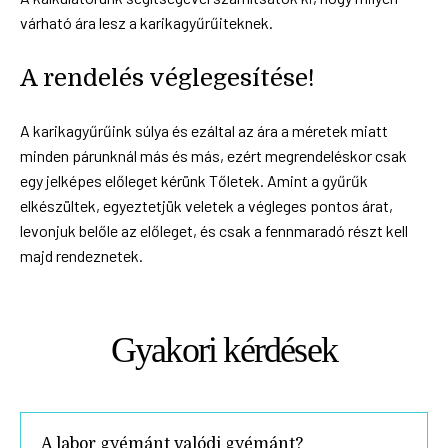
várható ára lesz a karikagyűrűiteknek.
A rendelés véglegesítése!
A karikagyűrűink súlya és ezáltal az ára a méretek miatt
minden párunknál más és más, ezért megrendeléskor csak
egy jelképes előleget kérünk Tőletek. Amint a gyűrűk
elkészültek, egyeztetjük veletek a végleges pontos árat,
levonjuk belőle az előleget, és csak a fennmaradó részt kell
majd rendeznetek.
Gyakori kérdések
A labor gyémánt valódi gyémánt?