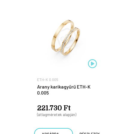
ETH-K 0.005
Arany karikagyűrű ETH-K
0.005
221.730 Ft
(átlagméretek alapján)
KOSÁRBA
RÉSZLETEK