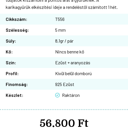
karikagyűrűk elkészítési ideje a rendeléstől számított 1 hét.
Cikkszám:
T556
Szélesség:
5 mm
Súly:
8,1gr / pár
Kő:
Nincs benne kő
Szín:
Ezüst + aranyozás
Profil:
Kívül belül domború
Finomság:
925 Ezüst
Készlet:
Raktáron
56.800 Ft