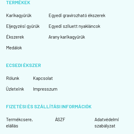
TERMÉKEK
Karikagyűrűk
Egyedi gravírozható ékszerek
Eljegyzési gyűrűk
Egyedi sziluett nyakláncok
Ékszerek
Arany karikagyűrűk
Medálok
ECSEDI ÉKSZER
Rólunk
Kapcsolat
Üzleteink
Impresszum
FIZETÉSI ÉS SZÁLLÍTÁSI INFORMÁCIÓK
Termékcsere,
ÁSZF
Adatvédelmi
elállás
szabályzat