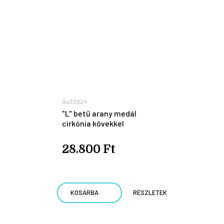
Au32924
"L" betű arany medál
cirkónia kövekkel
28.800 Ft
KOSÁRBA
RÉSZLETEK