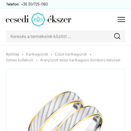
Telefon:
+36 30/725-1160
Nyitólap
Karikagyűrűk
Ezüst karikagyűrűk
Színes kollekció
Aranyozott ezüst karikagyűrű domború belsővel