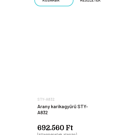
STY-A832
Arany karikagyűrű STY-
A832
692.560 Ft
(átlagméretek alapján)