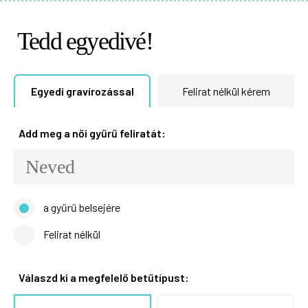
Tedd egyedivé!
Egyedi gravírozással
Felirat nélkül kérem
Add meg a női gyűrű feliratát:
a gyűrű belsejére
Felirat nélkül
Válaszd ki a megfelelő betűtípust: