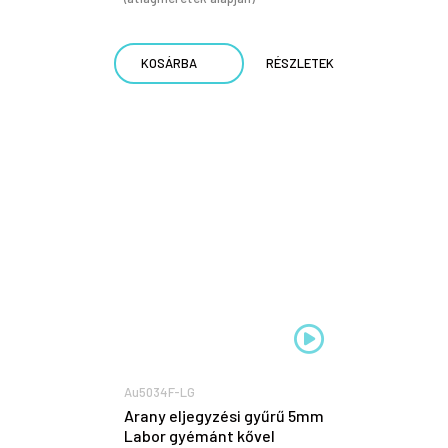
KOSÁRBA
RÉSZLETEK
Au5034F-LG
Arany eljegyzési gyűrű 5mm
Labor gyémánt kővel