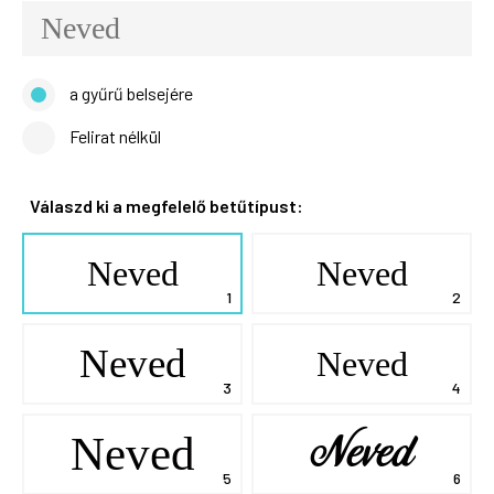
a gyűrű belsejére
Felirat nélkül
Válaszd ki a megfelelő betűtípust:
Neved
Neved
Neved
Neved
Neved
Neved