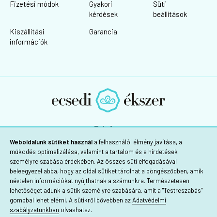
Fizetési módok
Gyakori
Süti
kérdések
beállítások
Kiszállítási
Garancia
információk
Telefon:
+36 30/725-1160
Weboldalunk sütiket használ
a felhasználói élmény javítása, a
működés optimalizálása, valamint a tartalom és a hirdetések
személyre szabása érdekében. Az összes süti elfogadásával
beleegyezel abba, hogy az oldal sütiket tárolhat a böngésződben, amik
névtelen információkat nyújthatnak a számunkra. Természetesen
lehetőséget adunk a sütik személyre szabására, amit a "Testreszabás"
gombbal lehet elérni. A sütikről bővebben az
Adatvédelmi
szabályzatunkban
olvashatsz.