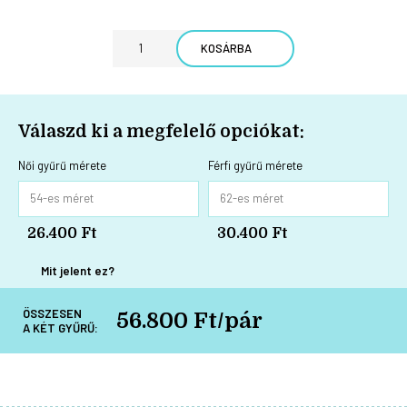
KOSÁRBA
Válaszd ki a megfelelő opciókat:
Női gyűrű mérete
Férfi gyűrű mérete
26.400 Ft
30.400 Ft
Mit jelent ez?
ÖSSZESEN
56.800 Ft/pár
A KÉT GYŰRŰ: