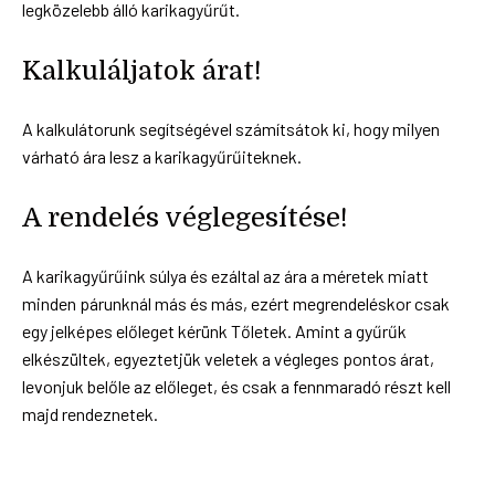
legközelebb álló karikagyűrűt.
Kalkuláljatok árat!
A kalkulátorunk segítségével számítsátok ki, hogy milyen
várható ára lesz a karikagyűrűiteknek.
A rendelés véglegesítése!
A karikagyűrűink súlya és ezáltal az ára a méretek miatt
minden párunknál más és más, ezért megrendeléskor csak
egy jelképes előleget kérünk Tőletek. Amint a gyűrűk
elkészültek, egyeztetjük veletek a végleges pontos árat,
levonjuk belőle az előleget, és csak a fennmaradó részt kell
majd rendeznetek.