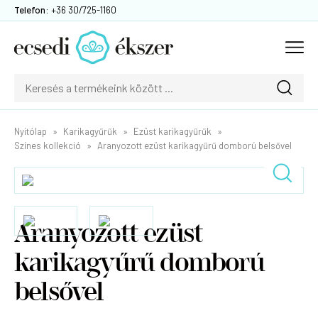
Telefon:
+36 30/725-1160
Nyitólap
Karikagyűrűk
Ezüst karikagyűrűk
Színes kollekció
Aranyozott ezüst karikagyűrű domború belsővel
Aranyozott ezüst
karikagyűrű domború
belsővel