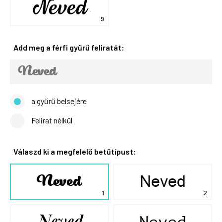
Neved
Add meg a férfi gyűrű feliratát:
a gyűrű belsejére
Felirat nélkül
Válaszd ki a megfelelő betűtípust:
Neved
Neved