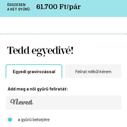
ÖSSZESEN
61.700 Ft/pár
A KÉT GYŰRŰ:
Tedd egyedivé!
Egyedi gravírozással
Felirat nélkül kérem
Add meg a női gyűrű feliratát:
a gyűrű belsejére