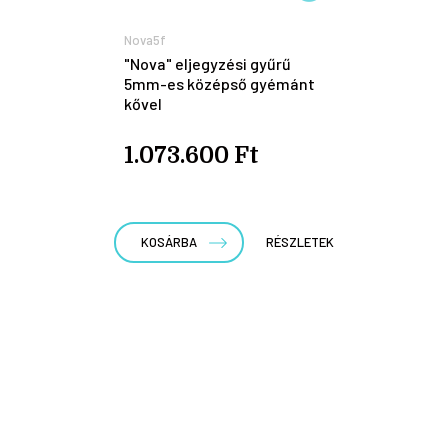
Nova5f
"Nova" eljegyzési gyűrű
5mm-es középső gyémánt
kővel
1.073.600 Ft
KOSÁRBA
RÉSZLETEK