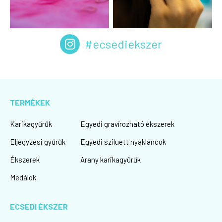
#ecsediekszer
TERMÉKEK
Karikagyűrűk
Egyedi gravírozható ékszerek
Eljegyzési gyűrűk
Egyedi sziluett nyakláncok
Ékszerek
Arany karikagyűrűk
Medálok
ECSEDI ÉKSZER