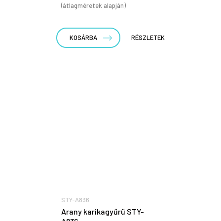
(átlagméretek alapján)
KOSÁRBA
RÉSZLETEK
STY-A836
Arany karikagyűrű STY-