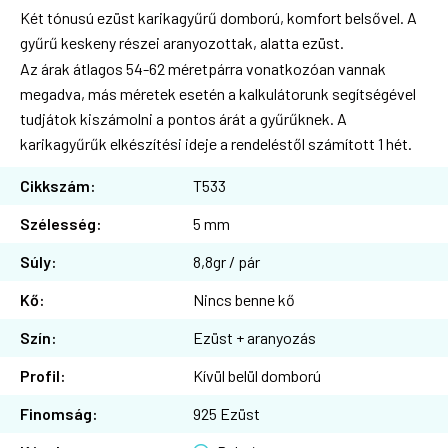
Két tónusú ezüst karikagyűrű domború, komfort belsővel. A
gyűrű keskeny részei aranyozottak, alatta ezüst.
Az árak átlagos 54-62 méretpárra vonatkozóan vannak
megadva, más méretek esetén a kalkulátorunk segítségével
tudjátok kiszámolni a pontos árát a gyűrűknek. A
karikagyűrűk elkészítési ideje a rendeléstől számított 1 hét.
Cikkszám:
T533
Szélesség:
5 mm
Súly:
8,8gr / pár
Kő:
Nincs benne kő
Szín:
Ezüst + aranyozás
Profil:
Kívül belül domború
Finomság:
925 Ezüst