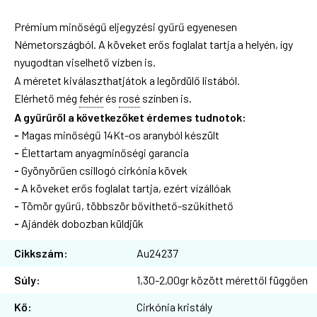
Prémium minőségű eljegyzési gyűrű egyenesen
Németországból. A köveket erős foglalat tartja a helyén, így
nyugodtan viselhető vízben is.
A méretet kiválaszthatjátok a legördülő listából.
Elérhető még
fehér
és
rosé
színben is.
A gyűrűről a következőket érdemes tudnotok:
-
Magas minőségű 14Kt-os aranyból készült
-
Élettartam anyagminőségi garancia
-
Gyönyörűen csillogó cirkónia kövek
-
A köveket erős foglalat tartja, ezért vízállóak
-
Tömör gyűrű, többször bővíthető-szűkíthető
-
Ajándék dobozban küldjük
Cikkszám:
Au24237
Súly:
1,30-2,00gr között mérettől függően
Kő:
Cirkónia kristály