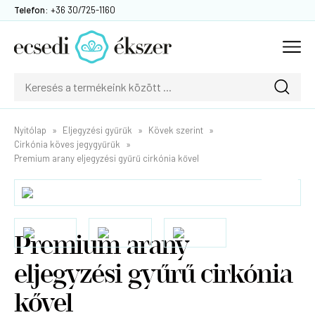
Telefon:
+36 30/725-1160
Nyitólap
Eljegyzési gyűrűk
Kövek szerint
Cirkónia köves jegygyűrűk
Premium arany eljegyzési gyűrű cirkónia kővel
Premium arany
eljegyzési gyűrű cirkónia
kővel