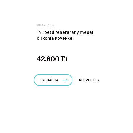
Au32935-F
"N" betű fehérarany medál
cirkónia kövekkel
42.600 Ft
KOSÁRBA
RÉSZLETEK