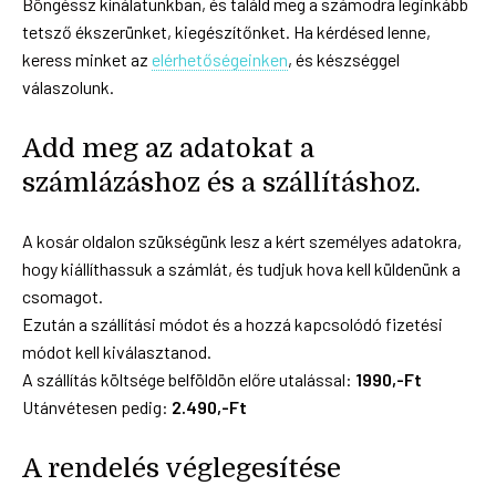
Böngéssz kínálatunkban, és találd meg a számodra leginkább
tetsző ékszerünket, kiegészítőnket. Ha kérdésed lenne,
keress minket az
elérhetőségeinken
, és készséggel
válaszolunk.
Add meg az adatokat a
számlázáshoz és a szállításhoz.
A kosár oldalon szükségünk lesz a kért személyes adatokra,
hogy kiállíthassuk a számlát, és tudjuk hova kell küldenünk a
csomagot.
Ezután a szállítási módot és a hozzá kapcsolódó fizetési
módot kell kiválasztanod.
A szállítás költsége belföldön előre utalással:
1990,-Ft
Utánvétesen pedig:
2.490,-Ft
A rendelés véglegesítése