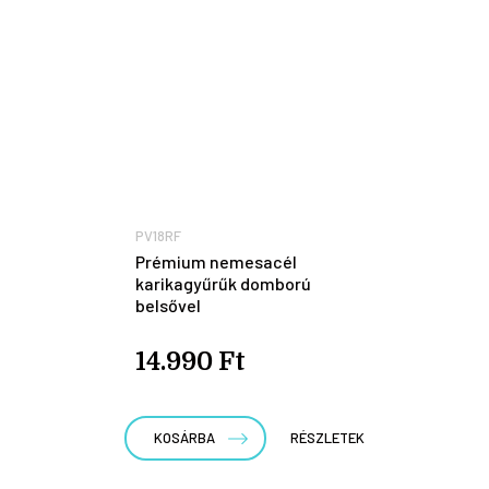
PV18RF
Prémium nemesacél
karikagyűrűk domború
belsővel
14.990 Ft
KOSÁRBA
RÉSZLETEK