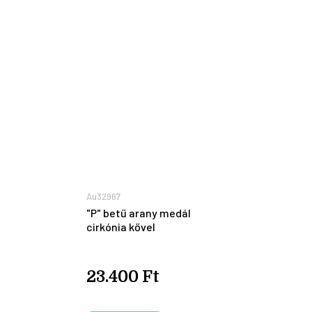
Au32967
"P" betű arany medál
cirkónia kővel
23.400 Ft