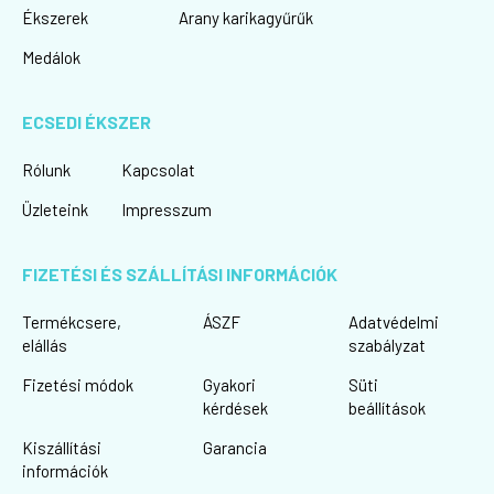
Ékszerek
Arany karikagyűrűk
Medálok
ECSEDI ÉKSZER
Rólunk
Kapcsolat
Üzleteink
Impresszum
FIZETÉSI ÉS SZÁLLÍTÁSI INFORMÁCIÓK
Termékcsere,
ÁSZF
Adatvédelmi
elállás
szabályzat
Fizetési módok
Gyakori
Süti
kérdések
beállítások
Kiszállítási
Garancia
információk