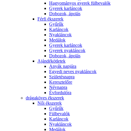
Hagyományos gyerek fülbevalók
Gyerek karláncok
Dobozok, ápolás
Férfi ékszerek
Gyűrűk
Karláncok
Nyakláncok
Medálok
Gyerek karláncok
Gyerek nyakláncok
Dobozok, ápolás
Ajándékötletek
Anyák napjára
Egyedi neves nyakláncok
Születésnapra
Keresztelőre
Névnapra
Évfordulóra
drágaköves ékszerek
Női ékszerek
Gyűrűk
Fülbevalók
Karláncok
Nyakláncok
Medálok