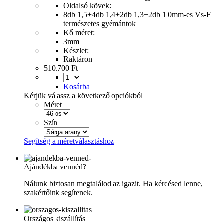
Oldalsó kövek:
8db 1,5+4db 1,4+2db 1,3+2db 1,0mm-es Vs-F
természetes gyémántok
Kő méret:
3mm
Készlet:
Raktáron
510.700 Ft
Kosárba
Kérjük válassz a következő opciókból
Méret
Szín
Segítség a méretválasztáshoz
Ajándékba vennéd?
Nálunk biztosan megtalálod az igazit. Ha kérdésed lenne,
szakértőink segítenek.
Országos kiszállítás