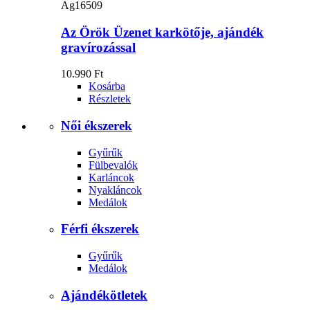
Ag16509
Az Örök Üzenet karkötője, ajándék
gravírozással
10.990 Ft
Kosárba
Részletek
Női ékszerek
Gyűrűk
Fülbevalók
Karláncok
Nyakláncok
Medálok
Férfi ékszerek
Gyűrűk
Medálok
Ajándékötletek