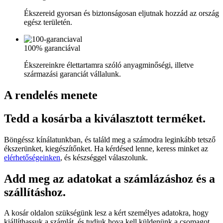
Ékszereid gyorsan és biztonságosan eljutnak hozzád az ország
egész területén.
100% garanciával
Ékszereinkre élettartamra szóló anyagminőségi, illetve
származási garanciát vállalunk.
A rendelés menete
Tedd a kosárba a kiválasztott terméket.
Böngéssz kínálatunkban, és találd meg a számodra leginkább tetsző
ékszerünket, kiegészítőnket. Ha kérdésed lenne, keress minket az
elérhetőségeinken
, és készséggel válaszolunk.
Add meg az adatokat a számlázáshoz és a
szállításhoz.
A kosár oldalon szükségünk lesz a kért személyes adatokra, hogy
kiállíthassuk a számlát, és tudjuk hova kell küldenünk a csomagot.