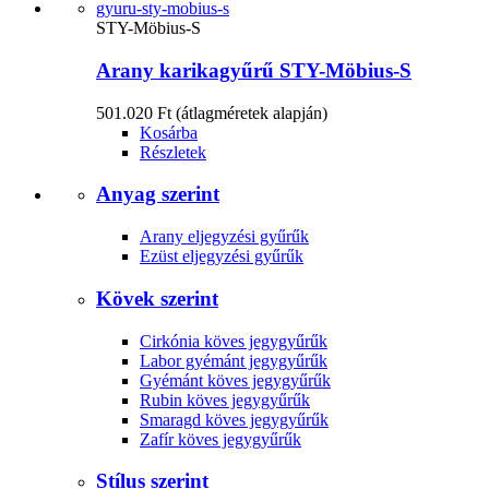
STY-Möbius-S
Arany karikagyűrű STY-Möbius-S
501.020 Ft
(átlagméretek alapján)
Kosárba
Részletek
Anyag szerint
Arany eljegyzési gyűrűk
Ezüst eljegyzési gyűrűk
Kövek szerint
Cirkónia köves jegygyűrűk
Labor gyémánt jegygyűrűk
Gyémánt köves jegygyűrűk
Rubin köves jegygyűrűk
Smaragd köves jegygyűrűk
Zafír köves jegygyűrűk
Stílus szerint