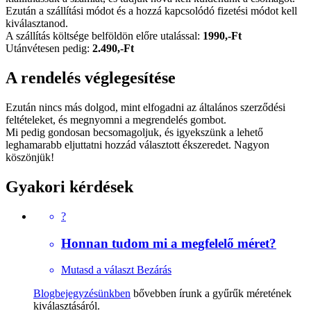
Ezután a szállítási módot és a hozzá kapcsolódó fizetési módot kell
kiválasztanod.
A szállítás költsége belföldön előre utalással:
1990,-Ft
Utánvétesen pedig:
2.490,-Ft
A rendelés véglegesítése
Ezután nincs más dolgod, mint elfogadni az általános szerződési
feltételeket, és megnyomni a megrendelés gombot.
Mi pedig gondosan becsomagoljuk, és igyekszünk a lehető
leghamarabb eljuttatni hozzád választott ékszeredet. Nagyon
köszönjük!
Gyakori kérdések
?
Honnan tudom mi a megfelelő méret?
Mutasd a választ
Bezárás
Blogbejegyzésünkben
bővebben írunk a gyűrűk méretének
kiválasztásáról.