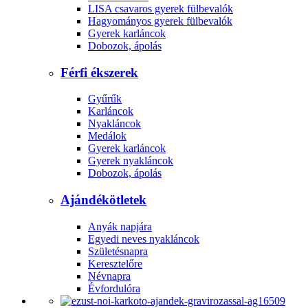
LISA csavaros gyerek fülbevalók
Hagyományos gyerek fülbevalók
Gyerek karláncok
Dobozok, ápolás
Férfi ékszerek
Gyűrűk
Karláncok
Nyakláncok
Medálok
Gyerek karláncok
Gyerek nyakláncok
Dobozok, ápolás
Ajándékötletek
Anyák napjára
Egyedi neves nyakláncok
Születésnapra
Keresztelőre
Névnapra
Évfordulóra