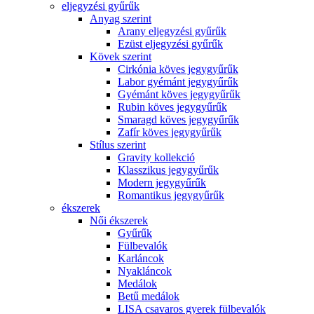
eljegyzési gyűrűk
Anyag szerint
Arany eljegyzési gyűrűk
Ezüst eljegyzési gyűrűk
Kövek szerint
Cirkónia köves jegygyűrűk
Labor gyémánt jegygyűrűk
Gyémánt köves jegygyűrűk
Rubin köves jegygyűrűk
Smaragd köves jegygyűrűk
Zafír köves jegygyűrűk
Stílus szerint
Gravity kollekció
Klasszikus jegygyűrűk
Modern jegygyűrűk
Romantikus jegygyűrűk
ékszerek
Női ékszerek
Gyűrűk
Fülbevalók
Karláncok
Nyakláncok
Medálok
Betű medálok
LISA csavaros gyerek fülbevalók