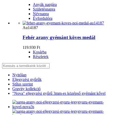
Anyák napjára
Születésnapra
Névnapra
Évfordulóra
Au14187
Fehér arany gyémánt köves medál
119.930 Ft
Kosárba
Részletek
Nyitólap
Eljegyzési gyűrűk
Stílus szerint
Gravity kollekció
"Nova" eljegyzési gyűrű 3mm-es középső gyémánt kővel