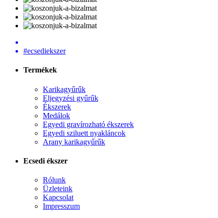
#ecsediekszer
Termékek
Karikagyűrűk
Eljegyzési gyűrűk
Ékszerek
Medálok
Egyedi gravírozható ékszerek
Egyedi sziluett nyakláncok
Arany karikagyűrűk
Ecsedi ékszer
Rólunk
Üzleteink
Kapcsolat
Impresszum