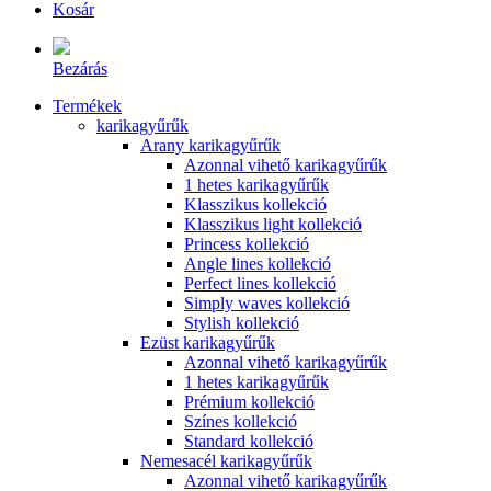
Kosár
Bezárás
Termékek
karikagyűrűk
Arany karikagyűrűk
Azonnal vihető karikagyűrűk
1 hetes karikagyűrűk
Klasszikus kollekció
Klasszikus light kollekció
Princess kollekció
Angle lines kollekció
Perfect lines kollekció
Simply waves kollekció
Stylish kollekció
Ezüst karikagyűrűk
Azonnal vihető karikagyűrűk
1 hetes karikagyűrűk
Prémium kollekció
Színes kollekció
Standard kollekció
Nemesacél karikagyűrűk
Azonnal vihető karikagyűrűk