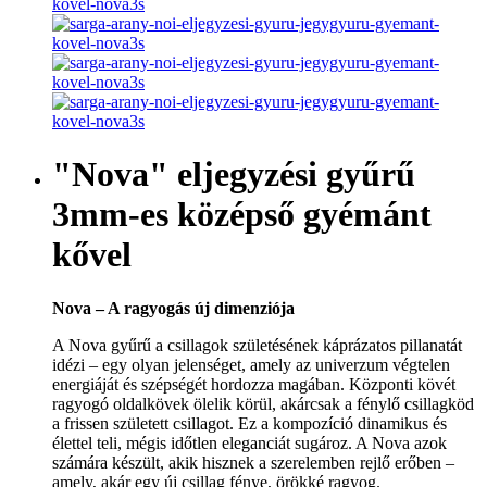
"Nova" eljegyzési gyűrű
3mm-es középső gyémánt
kővel
Nova – A ragyogás új dimenziója
A Nova gyűrű a csillagok születésének káprázatos pillanatát
idézi – egy olyan jelenséget, amely az univerzum végtelen
energiáját és szépségét hordozza magában. Központi kövét
ragyogó oldalkövek ölelik körül, akárcsak a fénylő csillagköd
a frissen született csillagot. Ez a kompozíció dinamikus és
élettel teli, mégis időtlen eleganciát sugároz. A Nova azok
számára készült, akik hisznek a szerelemben rejlő erőben –
amely, akár egy új csillag fénye, örökké ragyog.