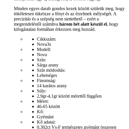
Minden egyes darab gondos kezek között születik meg, hogy
tökéletesen tükrözze a fényt és az érzelmek mélységét. A
precizitás és a szépség nem siettethető – ezért a
megrendeléstől számítva
három hét alatt készül el
, hogy
kifogástalan formában érkezzen meg hozzád.
Cikkszám:
Nova3s
Modell:
Nova
Szín:
Sárga arany
Szín módosítás:
Lehetséges
Finomság:
14 karátos arany
Súly:
2,9gr-4,1gr között mérettől függően
Méret:
46-65 között
Kő:
Gyémánt
Kő adatai:
0,302ct Vs-F természetes gyémánt összesen