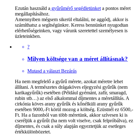
Ezután használd a
gyűrűmérő segédletünket
a pontos méret
megállapításához.
Amennyiben mégsem sikerül eltalálni, ne aggódj, akkor is
számíthatsz a segítségünkre. Keress bennünket nyugodtan
elérhetőségeinken, vagy várunk szeretettel személyesen is
üzleteinkben.
?
Milyen költsége van a méret állításnak?
Mutasd a választ
Bezárás
Ha nem megfelelő a gyűrű mérete, azokat méretre lehet
állítani. A természetes drágaköves eljegyzési gyűrűk (nem
karikagyűrűk) esetében (Például gyémánt, zafír, smaragd,
rubin stb…) az első alkalommal díjmentes a méretállítás. A
cirkónia köves arany gyűrűk és kőnélküli arany gyűrűk
esetében 9000,-Ft körül mozog a költség. Ezüstnél ez 6500,-
Ft. Ha a fazonból van több méretünk, akkor szívesen ki is
cseréljük a gyűrűt (ha nem volt viselve, csak felpróbálva), ez
díjmentes, és csak a súly alapján egyeztetjük az esetleges
értékkülönbözetet.