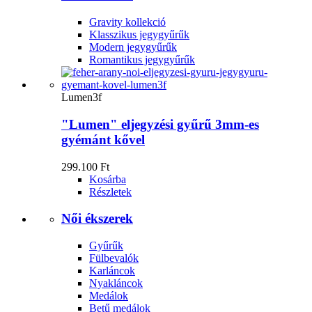
Gravity kollekció
Klasszikus jegygyűrűk
Modern jegygyűrűk
Romantikus jegygyűrűk
Lumen3f
"Lumen" eljegyzési gyűrű 3mm-es
gyémánt kővel
299.100 Ft
Kosárba
Részletek
Női ékszerek
Gyűrűk
Fülbevalók
Karláncok
Nyakláncok
Medálok
Betű medálok