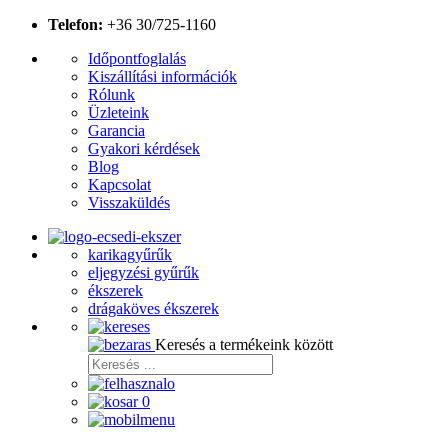
Telefon:
+36 30/725-1160
Időpontfoglalás
Kiszállítási információk
Rólunk
Üzleteink
Garancia
Gyakori kérdések
Blog
Kapcsolat
Visszaküldés
karikagyűrűk
eljegyzési gyűrűk
ékszerek
drágaköves ékszerek
Keresés a termékeink között
0