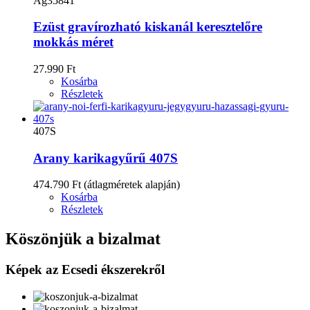
Ag35841
Ezüst gravírozható kiskanál keresztelőre
mokkás méret
27.990 Ft
Kosárba
Részletek
407S
Arany karikagyűrű 407S
474.790 Ft
(átlagméretek alapján)
Kosárba
Részletek
Köszönjük a bizalmat
Képek az Ecsedi ékszerekről