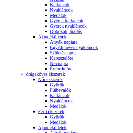
Karláncok
Nyakláncok
Medálok
Gyerek karláncok
Gyerek nyakláncok
Dobozok, ápolás
Ajándékötletek
Anyák napjára
Egyedi neves nyakláncok
Születésnapra
Keresztelőre
Névnapra
Évfordulóra
drágaköves ékszerek
Női ékszerek
Gyűrűk
Fülbevalók
Karláncok
Nyakláncok
Medálok
Férfi ékszerek
Gyűrűk
Medálok
Ajándékötletek
Anyák napjára