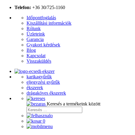
Telefon:
+36 30/725-1160
Időpontfoglalás
Kiszállítási információk
Rólunk
Üzleteink
Garancia
Gyakori kérdések
Blog
Kapcsolat
Visszaküldés
karikagyűrűk
eljegyzési gyűrűk
ékszerek
drágaköves ékszerek
Keresés a termékeink között
0