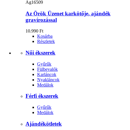
Ag16509
Az Örök Üzenet karkötője, ajándék
gravírozással
10.990 Ft
Kosárba
Részletek
Női ékszerek
Gyűrűk
Fülbevalók
Karláncok
Nyakláncok
Medálok
Férfi ékszerek
Gyűrűk
Medálok
Ajándékötletek