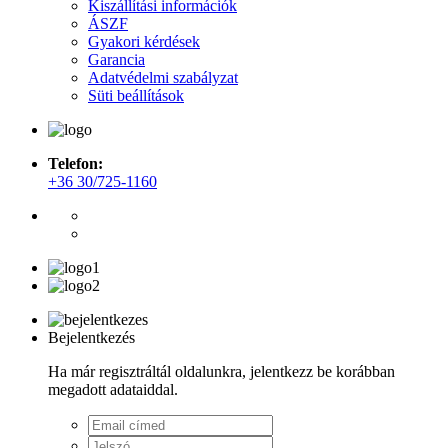
Kiszállítási információk
ÁSZF
Gyakori kérdések
Garancia
Adatvédelmi szabályzat
Süti beállítások
Telefon:
+36 30/725-1160
Bejelentkezés
Ha már regisztráltál oldalunkra, jelentkezz be korábban
megadott adataiddal.