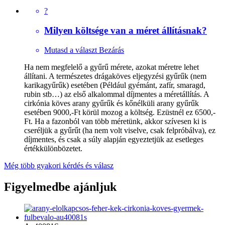
?
Milyen költsége van a méret állításnak?
Mutasd a választ
Bezárás
Ha nem megfelelő a gyűrű mérete, azokat méretre lehet
állítani. A természetes drágaköves eljegyzési gyűrűk (nem
karikagyűrűk) esetében (Például gyémánt, zafír, smaragd,
rubin stb…) az első alkalommal díjmentes a méretállítás. A
cirkónia köves arany gyűrűk és kőnélküli arany gyűrűk
esetében 9000,-Ft körül mozog a költség. Ezüstnél ez 6500,-
Ft. Ha a fazonból van több méretünk, akkor szívesen ki is
cseréljük a gyűrűt (ha nem volt viselve, csak felpróbálva), ez
díjmentes, és csak a súly alapján egyeztetjük az esetleges
értékkülönbözetet.
Még több gyakori kérdés és válasz
Figyelmedbe ajánljuk