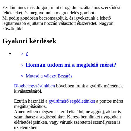
Ezután nincs más dolgod, mint elfogadni az általános szerződési
feltételeket, és megnyomni a megrendelés gombot.
Mi pedig gondosan becsomagoljuk, és igyekszünk a lehető
leghamarabb eljuttatni hozzád választott ékszeredet. Nagyon
köszönjük!
Gyakori kérdések
?
Honnan tudom mi a megfelelő méret?
Mutasd a választ
Bezárás
Blogbejegyzésünkben
bővebben írunk a gyűrűk méretének
kiválasztásáról.
Ezután használd a
gyűrűmérő segédletünket
a pontos méret
megállapításához.
Amennyiben mégsem sikerül eltalálni, ne aggódj, akkor is
számíthatsz a segítségünkre. Keress bennünket nyugodtan
elérhetőségeinken, vagy várunk szeretettel személyesen is
üzleteinkben.