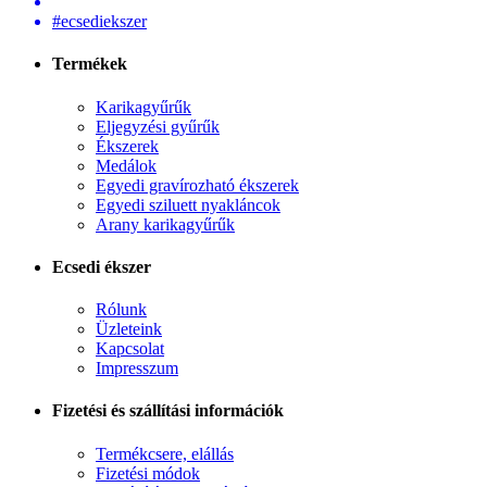
#ecsediekszer
Termékek
Karikagyűrűk
Eljegyzési gyűrűk
Ékszerek
Medálok
Egyedi gravírozható ékszerek
Egyedi sziluett nyakláncok
Arany karikagyűrűk
Ecsedi ékszer
Rólunk
Üzleteink
Kapcsolat
Impresszum
Fizetési és szállítási információk
Termékcsere, elállás
Fizetési módok