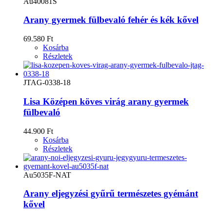
Au40081S
Arany gyermek fülbevaló fehér és kék kővel
69.580 Ft
Kosárba
Részletek
JTAG-0338-18
Lisa Középen köves virág arany gyermek
fülbevaló
44.900 Ft
Kosárba
Részletek
Au5035F-NAT
Arany eljegyzési gyűrű természetes gyémánt
kővel