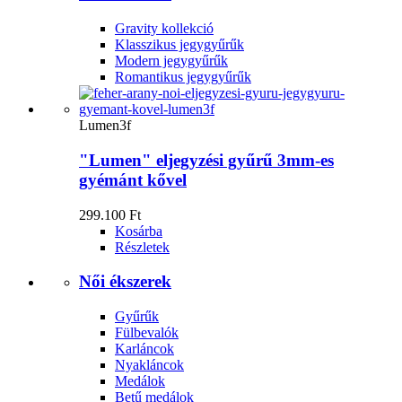
Gravity kollekció
Klasszikus jegygyűrűk
Modern jegygyűrűk
Romantikus jegygyűrűk
Lumen3f
"Lumen" eljegyzési gyűrű 3mm-es
gyémánt kővel
299.100 Ft
Kosárba
Részletek
Női ékszerek
Gyűrűk
Fülbevalók
Karláncok
Nyakláncok
Medálok
Betű medálok