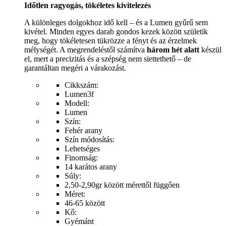
Időtlen ragyogás, tökéletes kivitelezés
A különleges dolgokhoz idő kell – és a Lumen gyűrű sem
kivétel. Minden egyes darab gondos kezek között születik
meg, hogy tökéletesen tükrözze a fényt és az érzelmek
mélységét. A megrendeléstől számítva
három hét alatt
készül
el, mert a precizitás és a szépség nem siettethető – de
garantáltan megéri a várakozást.
Cikkszám:
Lumen3f
Modell:
Lumen
Szín:
Fehér arany
Szín módosítás:
Lehetséges
Finomság:
14 karátos arany
Súly:
2,50-2,90gr között mérettől függően
Méret:
46-65 között
Kő:
Gyémánt