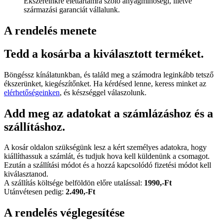
Ékszereinkre élettartamra szóló anyagminőségi, illetve
származási garanciát vállalunk.
A rendelés menete
Tedd a kosárba a kiválasztott terméket.
Böngéssz kínálatunkban, és találd meg a számodra leginkább tetsző
ékszerünket, kiegészítőnket. Ha kérdésed lenne, keress minket az
elérhetőségeinken
, és készséggel válaszolunk.
Add meg az adatokat a számlázáshoz és a
szállításhoz.
A kosár oldalon szükségünk lesz a kért személyes adatokra, hogy
kiállíthassuk a számlát, és tudjuk hova kell küldenünk a csomagot.
Ezután a szállítási módot és a hozzá kapcsolódó fizetési módot kell
kiválasztanod.
A szállítás költsége belföldön előre utalással:
1990,-Ft
Utánvétesen pedig:
2.490,-Ft
A rendelés véglegesítése