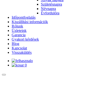
Születésnapra
Névnapra
Évfordulóra
Időpontfoglalás
Kiszállítási információk
Rólunk
Üzleteink
Garancia
Gyakori kérdések
Blog
Kapcsolat
Visszaküldés
0