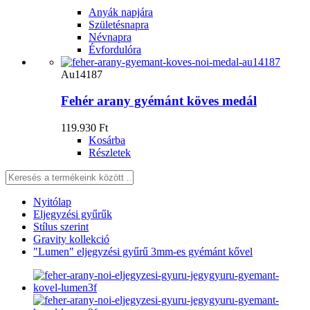
Anyák napjára
Születésnapra
Névnapra
Évfordulóra
Au14187
Fehér arany gyémánt köves medál
119.930 Ft
Kosárba
Részletek
Nyitólap
Eljegyzési gyűrűk
Stílus szerint
Gravity kollekció
"Lumen" eljegyzési gyűrű 3mm-es gyémánt kővel