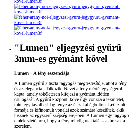
"Lumen" eljegyzési gyűrű
3mm-es gyémánt kővel
Lumen – A fény esszenciája
A Lumen gyűrű a tiszta ragyogás megtestesítője, ahol a fény
és az elegancia találkozik. Nevét a fény mértékegységéről
kapta, amely tökéletesen kifejezi a gyémánt időtlen
csillogását. A gyűrű központi köve úgy vonzza a tekintetet,
mint egy távoli csillag fénye az éjszakai égbolton. Letisztult
formája és kifinomult vonalai azok számára készültek, akik
hisznek az egyszerű szépség erejében. A Lumen egy ragyogó
emlékeztető arra, hogy a fény mindig utat talál – akárcsak a
szerelem.