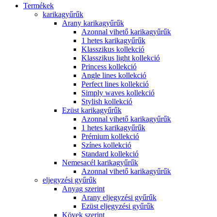
Termékek
karikagyűrűk
Arany karikagyűrűk
Azonnal vihető karikagyűrűk
1 hetes karikagyűrűk
Klasszikus kollekció
Klasszikus light kollekció
Princess kollekció
Angle lines kollekció
Perfect lines kollekció
Simply waves kollekció
Stylish kollekció
Ezüst karikagyűrűk
Azonnal vihető karikagyűrűk
1 hetes karikagyűrűk
Prémium kollekció
Színes kollekció
Standard kollekció
Nemesacél karikagyűrűk
Azonnal vihető karikagyűrűk
eljegyzési gyűrűk
Anyag szerint
Arany eljegyzési gyűrűk
Ezüst eljegyzési gyűrűk
Kövek szerint