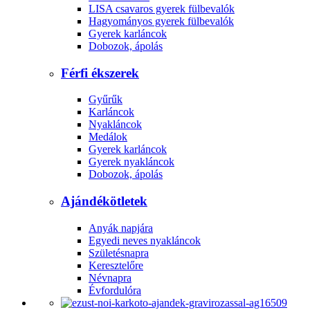
LISA csavaros gyerek fülbevalók
Hagyományos gyerek fülbevalók
Gyerek karláncok
Dobozok, ápolás
Férfi ékszerek
Gyűrűk
Karláncok
Nyakláncok
Medálok
Gyerek karláncok
Gyerek nyakláncok
Dobozok, ápolás
Ajándékötletek
Anyák napjára
Egyedi neves nyakláncok
Születésnapra
Keresztelőre
Névnapra
Évfordulóra