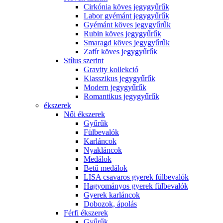
Cirkónia köves jegygyűrűk
Labor gyémánt jegygyűrűk
Gyémánt köves jegygyűrűk
Rubin köves jegygyűrűk
Smaragd köves jegygyűrűk
Zafír köves jegygyűrűk
Stílus szerint
Gravity kollekció
Klasszikus jegygyűrűk
Modern jegygyűrűk
Romantikus jegygyűrűk
ékszerek
Női ékszerek
Gyűrűk
Fülbevalók
Karláncok
Nyakláncok
Medálok
Betű medálok
LISA csavaros gyerek fülbevalók
Hagyományos gyerek fülbevalók
Gyerek karláncok
Dobozok, ápolás
Férfi ékszerek
Gyűrűk