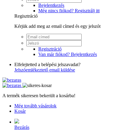
Bejelentkezés
Még nincs fiókod? Regisztrálj itt
Regisztráció
Kérjük add meg az email címed és egy jelszót
Regisztráció
Van már fiókod? Bejelentkezés
Elfelejtetted a belépési jelszavadat?
Jelszóemlékeztető email küldése
A termék sikeresen bekerült a kosárba!
Még tovább vásárolok
Kosár
Bezárás