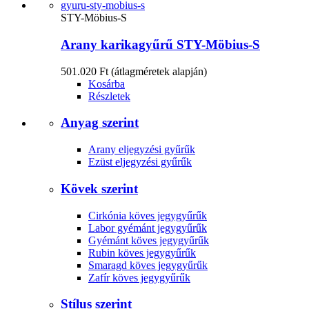
STY-Möbius-S
Arany karikagyűrű STY-Möbius-S
501.020 Ft
(átlagméretek alapján)
Kosárba
Részletek
Anyag szerint
Arany eljegyzési gyűrűk
Ezüst eljegyzési gyűrűk
Kövek szerint
Cirkónia köves jegygyűrűk
Labor gyémánt jegygyűrűk
Gyémánt köves jegygyűrűk
Rubin köves jegygyűrűk
Smaragd köves jegygyűrűk
Zafír köves jegygyűrűk
Stílus szerint