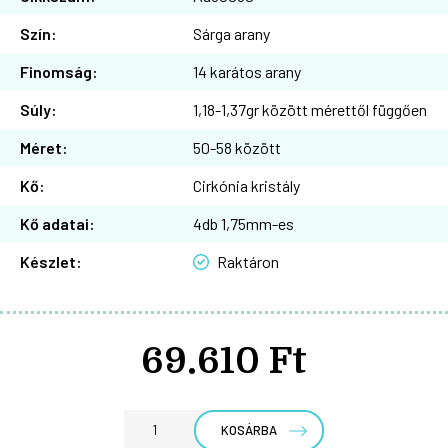
Szín:
Sárga arany
Finomság:
14 karátos arany
Súly:
1,18-1,37gr között mérettől függően
Méret:
50-58 között
Kő:
Cirkónia kristály
Kő adatai:
4db 1,75mm-es
Készlet:
Raktáron
69.610 Ft
KOSÁRBA