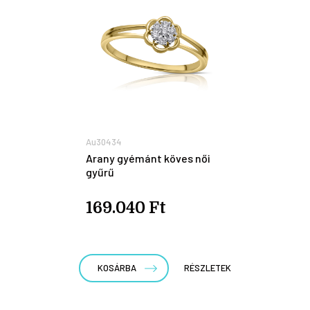
Au30434
Arany gyémánt köves női
gyűrű
169.040 Ft
KOSÁRBA
RÉSZLETEK