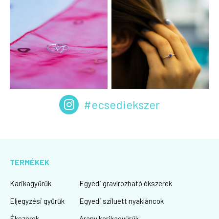
#ecsediekszer
TERMÉKEK
Karikagyűrűk
Egyedi gravírozható ékszerek
Eljegyzési gyűrűk
Egyedi sziluett nyakláncok
Ékszerek
Arany karikagyűrűk