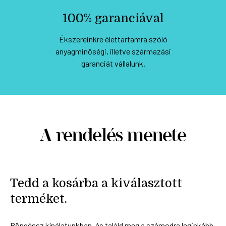
100% garanciával
Ékszereinkre élettartamra szóló
anyagminőségi, illetve származási
garanciát vállalunk.
A rendelés menete
Tedd a kosárba a kiválasztott
terméket.
Böngéssz kínálatunkban, és találd meg a számodra leginkább