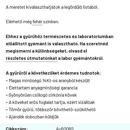
A méretet kiválaszthatjátok a legördülő listából.
Elérhető még
fehér
színben.
Ehhez a gyűrűhöz természetes és laboratóriumban
előállított gyémánt is választható. Ha szeretnéd
megismerni a különbségeket, olvasd el
részletes útmutatónkat
a labor gyémántokról.
A gyűrűről a következőket érdemes tudnotok:
-
Magas minőségű 14Kt-os aranyból készült
-
Élettartam anyagminőségi garancia
-
Gyönyörűen csillogó cirkónia kövek
-
A köveket erős foglalat tartja, ezért vízállóak
-
Tömör gyűrű, többször bővíthető-szűkíthető
-
Ajándék dobozban küldjük
Cikkszám:
Au5006S