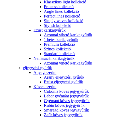
Klasszikus light kollekció
Princess kollekció
Angle lines kollekció
Perfect lines kollekció
Simply waves kollekció
Stylish kollekció
Ezüst karikagyűrűk
Azonnal vihető karikagyűrűk
1 hetes karikagyűrűk
Prémium kollekció
Színes kollekció
Standard kollekció
Nemesacél karikagyűrűk
Azonnal vihető karikagyűrűk
eljegyzési gyűrűk
Anyag szerint
Arany eljegyzési gyűrűk
Ezüst eljegyzési gyűrűk
Kövek szerint
Cirkónia köves jegygyűrűk
Labor gyémánt jegygyűrűk
Gyémánt köves jegygyűrűk
Rubin köves jegygyűrűk
Smaragd köves jegygyűrűk
Zafír köves jegygyűrűk