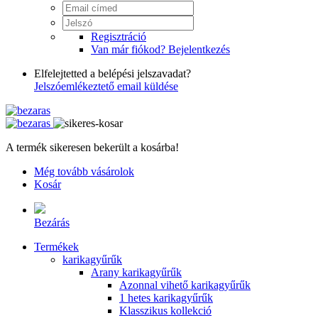
Regisztráció
Van már fiókod? Bejelentkezés
Elfelejtetted a belépési jelszavadat?
Jelszóemlékeztető email küldése
A termék sikeresen bekerült a kosárba!
Még tovább vásárolok
Kosár
Bezárás
Termékek
karikagyűrűk
Arany karikagyűrűk
Azonnal vihető karikagyűrűk
1 hetes karikagyűrűk
Klasszikus kollekció