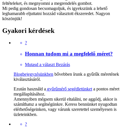
feltételeket, és megnyomni a megrendelés gombot.
Mi pedig gondosan becsomagoljuk, és igyekszünk a lehető
leghamarabb eljuttatni hozzád választott ékszeredet. Nagyon
köszönjük!
Gyakori kérdések
?
Honnan tudom mi a megfelelő méret?
Mutasd a választ
Bezárás
Blogbejegyzésünkben
bővebben írunk a gyűrűk méretének
kiválasztásáról.
Ezután használd a
gyűrűmérő segédletünket
a pontos méret
megállapításához.
Amennyiben mégsem sikerül eltalálni, ne aggódj, akkor is
számíthatsz a segítségünkre. Keress bennünket nyugodtan
elérhetőségeinken, vagy várunk szeretettel személyesen is
üzleteinkben.
?