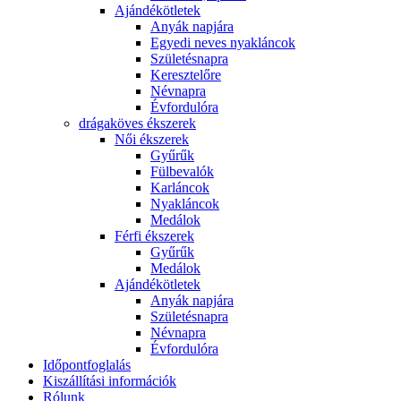
Ajándékötletek
Anyák napjára
Egyedi neves nyakláncok
Születésnapra
Keresztelőre
Névnapra
Évfordulóra
drágaköves ékszerek
Női ékszerek
Gyűrűk
Fülbevalók
Karláncok
Nyakláncok
Medálok
Férfi ékszerek
Gyűrűk
Medálok
Ajándékötletek
Anyák napjára
Születésnapra
Névnapra
Évfordulóra
Időpontfoglalás
Kiszállítási információk
Rólunk