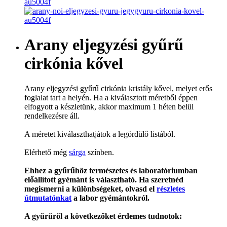
Arany eljegyzési gyűrű
cirkónia kővel
Arany eljegyzési gyűrű cirkónia kristály kővel, melyet erős
foglalat tart a helyén. Ha a kiválasztott méretből éppen
elfogyott a készletünk, akkor maximum 1 héten belül
rendelkezésre áll.
A méretet kiválaszthatjátok a legördülő listából.
Elérhető még
sárga
színben.
Ehhez a gyűrűhöz természetes és laboratóriumban
előállított gyémánt is választható. Ha szeretnéd
megismerni a különbségeket, olvasd el
részletes
útmutatónkat
a labor gyémántokról.
A gyűrűről a következőket érdemes tudnotok: