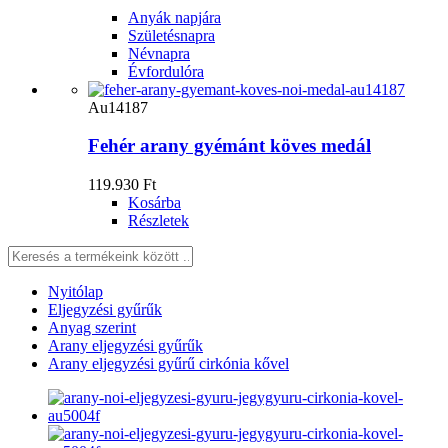
Anyák napjára
Születésnapra
Névnapra
Évfordulóra
Au14187
Fehér arany gyémánt köves medál
119.930 Ft
Kosárba
Részletek
Nyitólap
Eljegyzési gyűrűk
Anyag szerint
Arany eljegyzési gyűrűk
Arany eljegyzési gyűrű cirkónia kővel