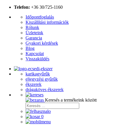
Telefon:
+36 30/725-1160
Időpontfoglalás
Kiszállítási információk
Rólunk
Üzleteink
Garancia
Gyakori kérdések
Blog
Kapcsolat
Visszaküldés
karikagyűrűk
eljegyzési gyűrűk
ékszerek
drágaköves ékszerek
Keresés a termékeink között
0