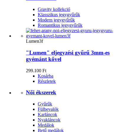
Gravity kollekció
Klasszikus jegygyűrűk
Modern jegygyűrűk
Romantikus jegygyűrűk
Lumen3f
"Lumen" eljegyzési gyűrű 3mm-es
gyémánt kővel
299.100 Ft
Kosárba
Részletek
Női ékszerek
Gyűrűk
Fülbevalók
Karláncok
Nyakláncok
Medálok
Betű medálok