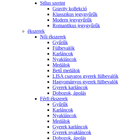
Stílus szerint
Gravity kollekció
Klasszikus jegygyűrűk
Modern jegygyűrűk
Romantikus jegygyűrűk
ékszerek
Női ékszerek
Gyűrűk
Fülbevalók
Karláncok
Nyakláncok
Medálok
Betű medálok
LISA csavaros gyerek fülbevalók
Hagyományos gyerek fülbevalók
Gyerek karláncok
Dobozok, ápolás
Férfi ékszerek
Gyűrűk
Karláncok
Nyakláncok
Medálok
Gyerek karláncok
Gyerek nyakláncok
Dobozok, ápolás