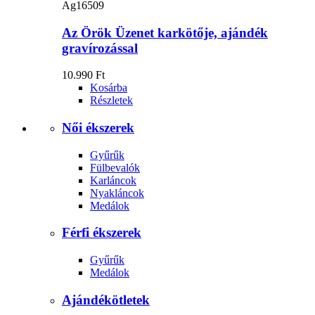
Ag16509
Az Örök Üzenet karkötője, ajándék
gravírozással
10.990 Ft
Kosárba
Részletek
Női ékszerek
Gyűrűk
Fülbevalók
Karláncok
Nyakláncok
Medálok
Férfi ékszerek
Gyűrűk
Medálok
Ajándékötletek