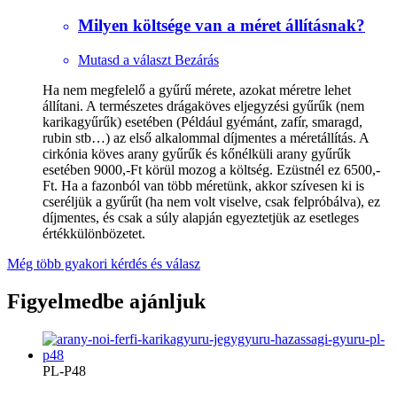
Milyen költsége van a méret állításnak?
Mutasd a választ
Bezárás
Ha nem megfelelő a gyűrű mérete, azokat méretre lehet
állítani. A természetes drágaköves eljegyzési gyűrűk (nem
karikagyűrűk) esetében (Például gyémánt, zafír, smaragd,
rubin stb…) az első alkalommal díjmentes a méretállítás. A
cirkónia köves arany gyűrűk és kőnélküli arany gyűrűk
esetében 9000,-Ft körül mozog a költség. Ezüstnél ez 6500,-
Ft. Ha a fazonból van több méretünk, akkor szívesen ki is
cseréljük a gyűrűt (ha nem volt viselve, csak felpróbálva), ez
díjmentes, és csak a súly alapján egyeztetjük az esetleges
értékkülönbözetet.
Még több gyakori kérdés és válasz
Figyelmedbe ajánljuk
PL-P48