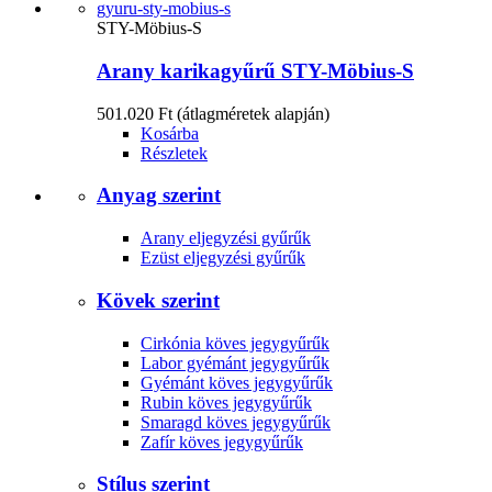
STY-Möbius-S
Arany karikagyűrű STY-Möbius-S
501.020 Ft
(átlagméretek alapján)
Kosárba
Részletek
Anyag szerint
Arany eljegyzési gyűrűk
Ezüst eljegyzési gyűrűk
Kövek szerint
Cirkónia köves jegygyűrűk
Labor gyémánt jegygyűrűk
Gyémánt köves jegygyűrűk
Rubin köves jegygyűrűk
Smaragd köves jegygyűrűk
Zafír köves jegygyűrűk
Stílus szerint