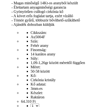
-
Magas minőségű 14Kt-os aranyból készült
-
Élettartam anyagminőségi garancia
-
Gyönyörűen csillogó cirkónia kő
-
A követ erős foglalat tartja, ezért vízálló
-
Tömör gyűrű, többször bővíthető-szűkíthető
-
Ajándék dobozban küldjük
Cikkszám:
Au5004F
Szín:
Fehér arany
Finomság:
14 karátos arany
Súly:
1,09-1,26gr között mérettől függően
Méret:
50-58 között
Kő:
Cirkónia kristály
Kő adatai:
3mm-es
Készlet:
Raktáron
64.310 Ft