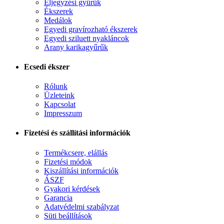
Eljegyzési gyűrűk
Ékszerek
Medálok
Egyedi gravírozható ékszerek
Egyedi sziluett nyakláncok
Arany karikagyűrűk
Ecsedi ékszer
Rólunk
Üzleteink
Kapcsolat
Impresszum
Fizetési és szállítási információk
Termékcsere, elállás
Fizetési módok
Kiszállítási információk
ÁSZF
Gyakori kérdések
Garancia
Adatvédelmi szabályzat
Süti beállítások