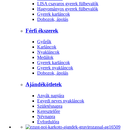
LISA csavaros gyerek fülbevalók
Hagyományos gyerek fülbevalók
Gyerek karláncok
Dobozok, ápolás
Férfi ékszerek
Gyűrűk
Karláncok
Nyakláncok
Medálok
Gyerek karláncok
Gyerek nyakláncok
Dobozok, ápolás
Ajándékötletek
Anyák napjára
Egyedi neves nyakláncok
Születésnapra
Keresztelőre
Névnapra
Évfordulóra