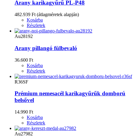
Arany karikagyűrű PL-P48
482.939 Ft
(átlagméretek alapján)
Kosárba
Részletek
Au28192
Arany pillangó fülbevaló
36.600 Ft
Kosárba
Részletek
R36SF
Prémium nemesacél karikagyűrűk domború
belsővel
14.990 Ft
Kosárba
Részletek
Au27982