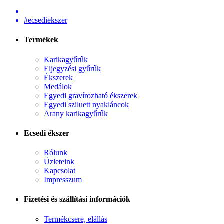
#ecsediekszer
Termékek
Karikagyűrűk
Eljegyzési gyűrűk
Ékszerek
Medálok
Egyedi gravírozható ékszerek
Egyedi sziluett nyakláncok
Arany karikagyűrűk
Ecsedi ékszer
Rólunk
Üzleteink
Kapcsolat
Impresszum
Fizetési és szállítási információk
Termékcsere, elállás