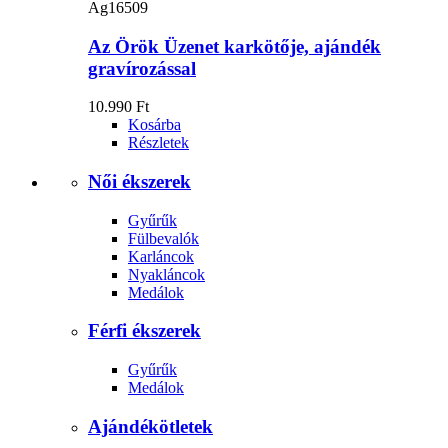
Ag16509
Az Örök Üzenet karkötője, ajándék
gravírozással
10.990 Ft
Kosárba
Részletek
Női ékszerek
Gyűrűk
Fülbevalók
Karláncok
Nyakláncok
Medálok
Férfi ékszerek
Gyűrűk
Medálok
Ajándékötletek