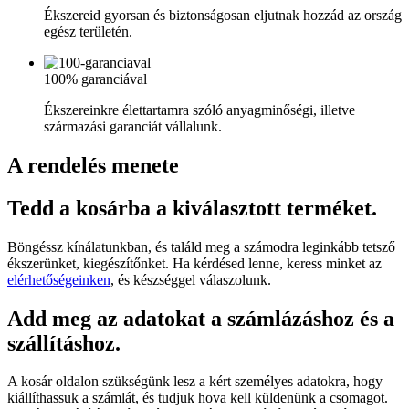
Ékszereid gyorsan és biztonságosan eljutnak hozzád az ország
egész területén.
100% garanciával
Ékszereinkre élettartamra szóló anyagminőségi, illetve
származási garanciát vállalunk.
A rendelés menete
Tedd a kosárba a kiválasztott terméket.
Böngéssz kínálatunkban, és találd meg a számodra leginkább tetsző
ékszerünket, kiegészítőnket. Ha kérdésed lenne, keress minket az
elérhetőségeinken
, és készséggel válaszolunk.
Add meg az adatokat a számlázáshoz és a
szállításhoz.
A kosár oldalon szükségünk lesz a kért személyes adatokra, hogy
kiállíthassuk a számlát, és tudjuk hova kell küldenünk a csomagot.