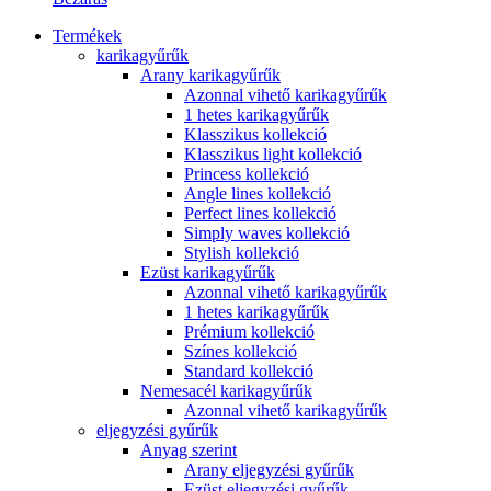
Termékek
karikagyűrűk
Arany karikagyűrűk
Azonnal vihető karikagyűrűk
1 hetes karikagyűrűk
Klasszikus kollekció
Klasszikus light kollekció
Princess kollekció
Angle lines kollekció
Perfect lines kollekció
Simply waves kollekció
Stylish kollekció
Ezüst karikagyűrűk
Azonnal vihető karikagyűrűk
1 hetes karikagyűrűk
Prémium kollekció
Színes kollekció
Standard kollekció
Nemesacél karikagyűrűk
Azonnal vihető karikagyűrűk
eljegyzési gyűrűk
Anyag szerint
Arany eljegyzési gyűrűk
Ezüst eljegyzési gyűrűk