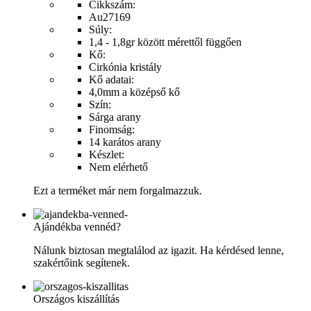
Cikkszám:
Au27169
Súly:
1,4 - 1,8gr között mérettől függően
Kő:
Cirkónia kristály
Kő adatai:
4,0mm a középső kő
Szín:
Sárga arany
Finomság:
14 karátos arany
Készlet:
Nem elérhető
Ezt a terméket már nem forgalmazzuk.
Ajándékba vennéd?
Nálunk biztosan megtalálod az igazit. Ha kérdésed lenne,
szakértőink segítenek.
Országos kiszállítás