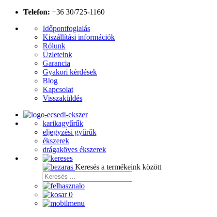
Telefon:
+36 30/725-1160
Időpontfoglalás
Kiszállítási információk
Rólunk
Üzleteink
Garancia
Gyakori kérdések
Blog
Kapcsolat
Visszaküldés
karikagyűrűk
eljegyzési gyűrűk
ékszerek
drágaköves ékszerek
Keresés a termékeink között
0