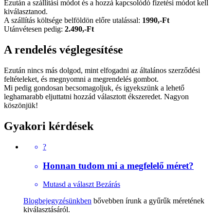
Ezután a szállítási módot és a hozzá kapcsolódó fizetési módot kell
kiválasztanod.
A szállítás költsége belföldön előre utalással:
1990,-Ft
Utánvétesen pedig:
2.490,-Ft
A rendelés véglegesítése
Ezután nincs más dolgod, mint elfogadni az általános szerződési
feltételeket, és megnyomni a megrendelés gombot.
Mi pedig gondosan becsomagoljuk, és igyekszünk a lehető
leghamarabb eljuttatni hozzád választott ékszeredet. Nagyon
köszönjük!
Gyakori kérdések
?
Honnan tudom mi a megfelelő méret?
Mutasd a választ
Bezárás
Blogbejegyzésünkben
bővebben írunk a gyűrűk méretének
kiválasztásáról.