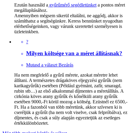
Ezután használd a
gyűrűmérő segédletünket
a pontos méret
megállapításához.
Amennyiben mégsem sikerül eltalálni, ne aggódj, akkor is
számíthatsz a segítségünkre. Keress bennünket nyugodtan
elérhetőségeinken, vagy várunk szeretettel személyesen is
üzleteinkben.
?
Milyen költsége van a méret állításnak?
Mutasd a választ
Bezárás
Ha nem megfelelő a gyűrű mérete, azokat méretre lehet
állítani. A természetes drágaköves eljegyzési gyűrűk (nem
karikagyűrűk) esetében (Például gyémánt, zafír, smaragd,
rubin stb…) az első alkalommal díjmentes a méretállítás. A
cirkónia köves arany gyűrűk és kőnélküli arany gyűrűk
esetében 9000,-Ft körül mozog a költség. Ezüstnél ez 6500,-
Ft. Ha a fazonból van több méretünk, akkor szívesen ki is
cseréljük a gyűrűt (ha nem volt viselve, csak felpróbálva), ez
díjmentes, és csak a súly alapján egyeztetjük az esetleges
értékkülönbözetet.