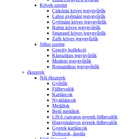
Kövek szerint
Cirkónia köves jegygyűrűk
Labor gyémánt jegygyűrűk
Gyémánt köves jegygyűrűk
Rubin köves jegygyűrűk
Smaragd köves jegygyűrűk
Zafír köves jegygyűrűk
Stílus szerint
Gravity kollekció
Klasszikus jegygyűrűk
Modern jegygyűrűk
Romantikus jegygyűrűk
ékszerek
Női ékszerek
Gyűrűk
Fülbevalók
Karláncok
Nyakláncok
Medálok
Betű medálok
LISA csavaros gyerek fülbevalók
Hagyományos gyerek fülbevalók
Gyerek karláncok
Dobozok, ápolás