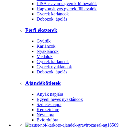
LISA csavaros gyerek fülbevalók
Hagyományos gyerek fülbevalók
Gyerek karláncok
Dobozok, ápolás
Férfi ékszerek
Gyűrűk
Karláncok
Nyakláncok
Medálok
Gyerek karláncok
Gyerek nyakláncok
Dobozok, ápolás
Ajándékötletek
Anyák napjára
Egyedi neves nyakláncok
Születésnapra
Keresztelőre
Névnapra
Évfordulóra