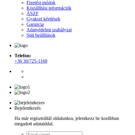
Fizetési módok
Kiszállítási információk
ÁSZF
Gyakori kérdések
Garancia
Adatvédelmi szabályzat
Süti beállítások
Telefon:
+36 30/725-1160
Bejelentkezés
Ha már regisztráltál oldalunkra, jelentkezz be korábban
megadott adataiddal.