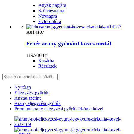
Anyák napjára
Születésnapra
Névnapra
Évfordulóra
Au14187
Fehér arany gyémánt köves medál
119.930 Ft
Kosárba
Részletek
Nyitólap
Eljegyzési gyűrűk
Anyag szerint
Arany eljegyzési gyűrűk
Premium arany eljegyzési gyűrű cirkónia kővel