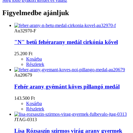
Még több gyakori kérdés és válasz
Figyelmedbe ajánljuk
Au32970-F
"N" betű fehérarany medál cirkónia kővel
25.200 Ft
Kosárba
Részletek
Au20679
Fehér arany gyémánt köves pillangó medál
143.500 Ft
Kosárba
Részletek
JTAG-0313
Lisa Rózsaszín szirmos virág arany gyermek