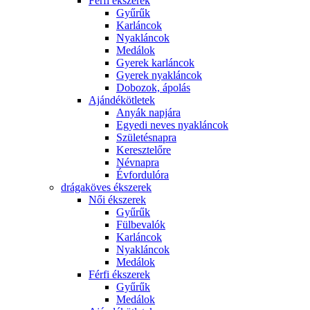
Férfi ékszerek
Gyűrűk
Karláncok
Nyakláncok
Medálok
Gyerek karláncok
Gyerek nyakláncok
Dobozok, ápolás
Ajándékötletek
Anyák napjára
Egyedi neves nyakláncok
Születésnapra
Keresztelőre
Névnapra
Évfordulóra
drágaköves ékszerek
Női ékszerek
Gyűrűk
Fülbevalók
Karláncok
Nyakláncok
Medálok
Férfi ékszerek
Gyűrűk
Medálok