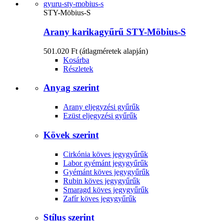
STY-Möbius-S
Arany karikagyűrű STY-Möbius-S
501.020 Ft
(átlagméretek alapján)
Kosárba
Részletek
Anyag szerint
Arany eljegyzési gyűrűk
Ezüst eljegyzési gyűrűk
Kövek szerint
Cirkónia köves jegygyűrűk
Labor gyémánt jegygyűrűk
Gyémánt köves jegygyűrűk
Rubin köves jegygyűrűk
Smaragd köves jegygyűrűk
Zafír köves jegygyűrűk
Stílus szerint