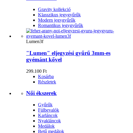
Gravity kollekció
Klasszikus jegygyűrűk
Modern jegygyűrűk
Romantikus jegygyűrűk
Lumen3f
"Lumen" eljegyzési gyűrű 3mm-es
gyémánt kővel
299.100 Ft
Kosárba
Részletek
Női ékszerek
Gyűrűk
Fülbevalók
Karláncok
Nyakláncok
Medálok
Betű medálok