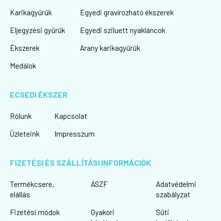
Karikagyűrűk
Egyedi gravírozható ékszerek
Eljegyzési gyűrűk
Egyedi sziluett nyakláncok
Ékszerek
Arany karikagyűrűk
Medálok
ECSEDI ÉKSZER
Rólunk
Kapcsolat
Üzleteink
Impresszum
FIZETÉSI ÉS SZÁLLÍTÁSI INFORMÁCIÓK
Termékcsere,
ÁSZF
Adatvédelmi
elállás
szabályzat
Fizetési módok
Gyakori
Süti