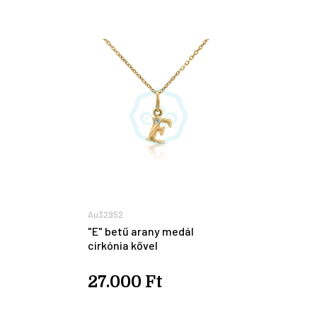
Au32952
"E" betű arany medál
cirkónia kővel
27.000 Ft