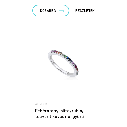
KOSÁRBA
RÉSZLETEK
Au20961
Fehérarany lolite, rubin,
tsavorit köves női gyűrű