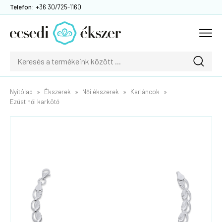
Telefon:
+36 30/725-1160
Nyitólap
Ékszerek
Női ékszerek
Karláncok
Ezüst női karkötő