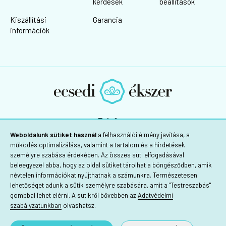
kérdések
beállítások
Kiszállítási
Garancia
információk
Telefon:
+36 30/725-1160
Weboldalunk sütiket használ
a felhasználói élmény javítása, a
működés optimalizálása, valamint a tartalom és a hirdetések
személyre szabása érdekében. Az összes süti elfogadásával
beleegyezel abba, hogy az oldal sütiket tárolhat a böngésződben, amik
névtelen információkat nyújthatnak a számunkra. Természetesen
lehetőséget adunk a sütik személyre szabására, amit a "Testreszabás"
gombbal lehet elérni. A sütikről bővebben az
Adatvédelmi
szabályzatunkban
olvashatsz.