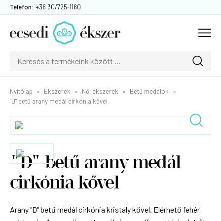
Telefon:
+36 30/725-1160
Nyitólap
Ékszerek
Női ékszerek
Betű medálok
"D" betű arany medál cirkónia kővel
"D" betű arany medál
cirkónia kővel
Arany "D" betű medál cirkónia kristály kővel. Elérhető fehér