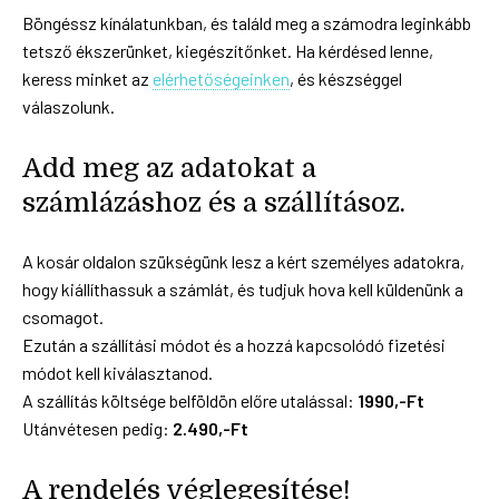
Böngéssz kínálatunkban, és találd meg a számodra leginkább
tetsző ékszerünket, kiegészítőnket. Ha kérdésed lenne,
keress minket az
elérhetőségeinken
, és készséggel
válaszolunk.
Add meg az adatokat a
számlázáshoz és a szállításoz.
A kosár oldalon szükségünk lesz a kért személyes adatokra,
hogy kiállíthassuk a számlát, és tudjuk hova kell küldenünk a
csomagot.
Ezután a szállítási módot és a hozzá kapcsolódó fizetési
módot kell kiválasztanod.
A szállítás költsége belföldön előre utalással:
1990,-Ft
Utánvétesen pedig:
2.490,-Ft
A rendelés véglegesítése!