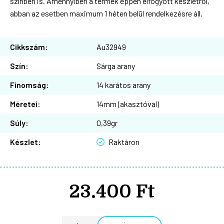
színben is. Amennyiben a termék éppen elfogyott készletről,
abban az esetben maximum 1 héten belül rendelkezésre áll.
Cikkszám:
Au32949
Szín:
Sárga arany
Finomság:
14 karátos arany
Méretei:
14mm (akasztóval)
Súly:
0,39gr
Készlet:
Raktáron
23.400 Ft