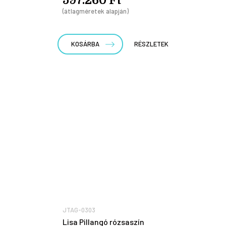
597.260 Ft
(átlagméretek alapján)
KOSÁRBA
RÉSZLETEK
JTAG-0303
Lisa Pillangó rózsaszín