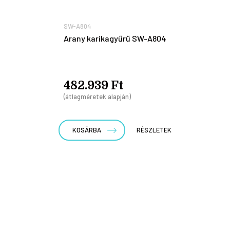
SW-A804
Arany karikagyűrű SW-A804
482.939 Ft
(átlagméretek alapján)
KOSÁRBA
RÉSZLETEK