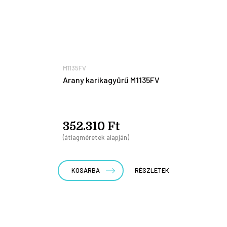
M1135FV
Arany karikagyűrű M1135FV
352.310 Ft
(átlagméretek alapján)
KOSÁRBA
RÉSZLETEK