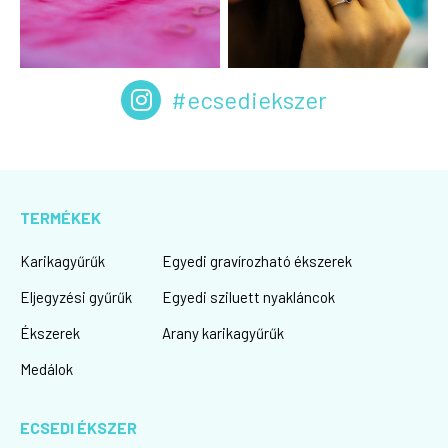
#ecsediekszer
TERMÉKEK
Karikagyűrűk
Egyedi gravírozható ékszerek
Eljegyzési gyűrűk
Egyedi sziluett nyakláncok
Ékszerek
Arany karikagyűrűk
Medálok
ECSEDI ÉKSZER