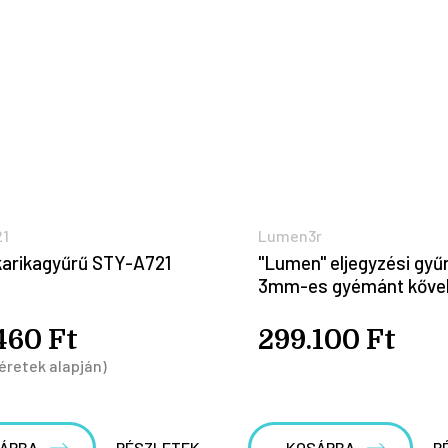
21
Lumen3r
karikagyűrű STY-A721
"Lumen" eljegyzési gyű
3mm-es gyémánt kőve
460 Ft
299.100 Ft
éretek alapján)
ÁRBA
RÉSZLETEK
KOSÁRBA
R