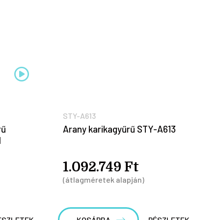
STY-A613
rű
Arany karikagyűrű STY-A613
l
1.092.749 Ft
(átlagméretek alapján)
ÉSZLETEK
KOSÁRBA
RÉSZLETEK