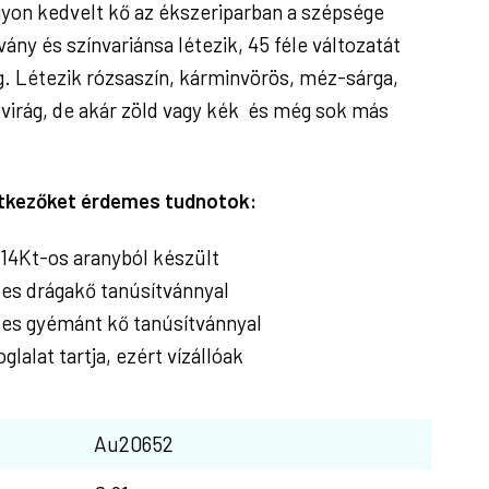
gyon kedvelt kő az ékszeriparban a szépsége
vány és színvariánsa létezik, 45 féle változatát
. Létezik rózsaszín, kárminvörös, méz-sárga,
kvirág, de akár zöld vagy kék és még sok más
etkezőket érdemes tudnotok:
14Kt-os aranyból készült
tes drágakő tanúsítvánnyal
tes gyémánt kő tanúsítvánnyal
glalat tartja, ezért vízállóak
Au20652