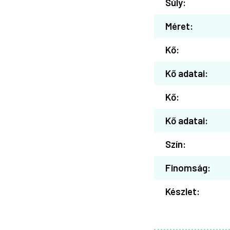
Súly:
Méret:
Kő:
Kő adatai:
Kő:
Kő adatai:
Szín:
Finomság:
Készlet: