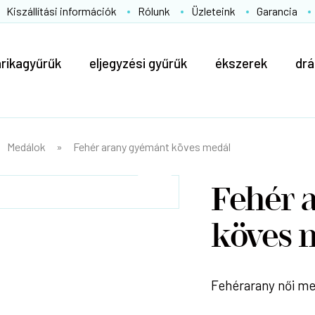
Kiszállítási információk
Rólunk
Üzleteink
Garancia
arikagyűrűk
eljegyzési gyűrűk
ékszerek
drá
Medálok
Fehér arany gyémánt köves medál
Fehér 
köves 
Fehérarany női me