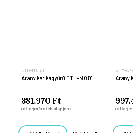
ETH-N 0.01
STY-A7
Arany karikagyűrű ETH-N 0.01
Arany 
381.970 Ft
997.
(átlagméretek alapján)
(átlagm
KOSÁRBA
RÉSZLETEK
KOS