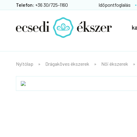
Telefon:
+36 30/725-1160
Időpontfoglalás
k
Nyitólap
Drágaköves ékszerek
Női ékszerek