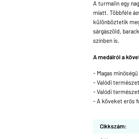
A turmalin egy na
miatt. Többféle ás
különböztetik meg
sárgászöld, barac
színben is.
A medálról a köv
- Magas minőségű 
- Valódi természe
- Valódi természe
- A köveket erős fo
Cikkszám: