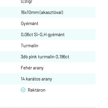
0,91gr
16x10mm (akasztóval)
Gyémánt
0,06ct Si-G,H gyémánt
Turmalin
3db pink turmalin 0,196ct
Fehér arany
14 karátos arany
Raktáron