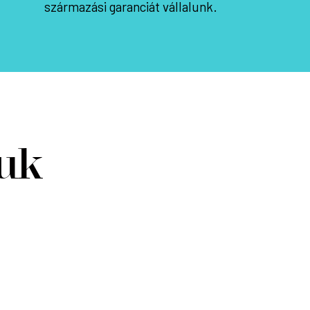
származási garanciát vállalunk.
juk