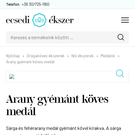
Telefon:
+36 30/725-1160
Nyitólap
Drágaköves ékszerek
Női ékszerek
Medálok
Arany gyémánt köves medál
Arany gyémánt köves
medál
Sárga és fehérarany medál gyémánt kővel kirakva. A sárga