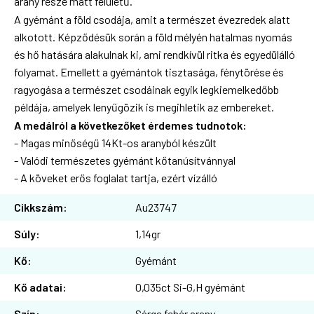
arany része matt felületű.
A gyémánt a föld csodája, amit a természet évezredek alatt
alkotott. Képződésük során a föld mélyén hatalmas nyomás
és hő hatására alakulnak ki, ami rendkívül ritka és egyedülálló
folyamat. Emellett a gyémántok tisztasága, fénytörése és
ragyogása a természet csodáinak egyik legkiemelkedőbb
példája, amelyek lenyűgözik is megihletik az embereket.
A medálról a következőket érdemes tudnotok:
- Magas minőségű 14Kt-os aranyból készült
- Valódi természetes gyémánt kőtanúsítvánnyal
- A köveket erős foglalat tartja, ezért vízálló
Cikkszám:
Au23747
Súly:
1,14gr
Kő:
Gyémánt
Kő adatai:
0,035ct Si-G,H gyémánt
Szín:
Sárga fehér arany