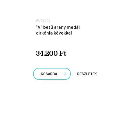
Au32938
"V" betű arany medál
cirkónia kövekkel
34.200 Ft
KOSÁRBA
RÉSZLETEK