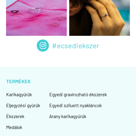
#ecsediekszer
TERMÉKEK
Karikagyűrűk
Egyedi gravírozható ékszerek
Eljegyzési gyűrűk
Egyedi sziluett nyakláncok
Ékszerek
Arany karikagyűrűk
Medálok