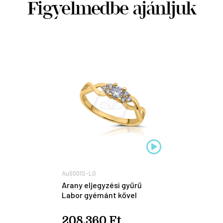
Figyelmedbe ajánljuk
Au5001S-LG
Arany eljegyzési gyűrű
Labor gyémánt kővel
208.360 Ft