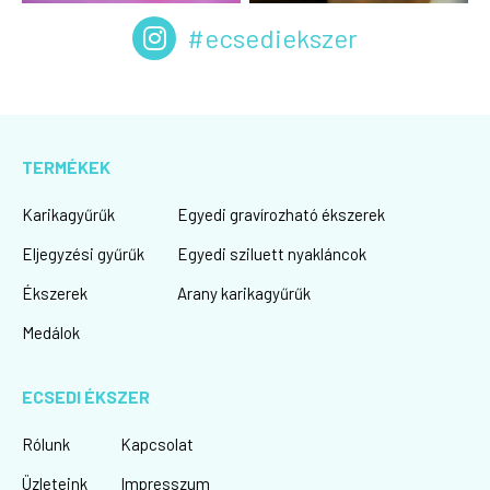
#ecsediekszer
TERMÉKEK
Karikagyűrűk
Egyedi gravírozható ékszerek
Eljegyzési gyűrűk
Egyedi sziluett nyakláncok
Ékszerek
Arany karikagyűrűk
Medálok
ECSEDI ÉKSZER
Rólunk
Kapcsolat
Üzleteink
Impresszum