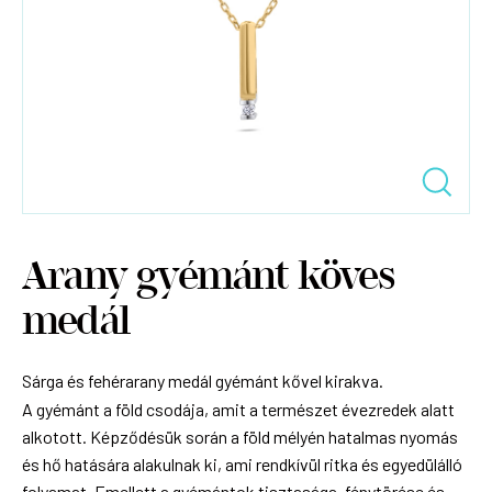
Arany gyémánt köves
medál
Sárga és fehérarany medál gyémánt kővel kirakva.
A gyémánt a föld csodája, amit a természet évezredek alatt
alkotott. Képződésük során a föld mélyén hatalmas nyomás
és hő hatására alakulnak ki, ami rendkívül ritka és egyedülálló
folyamat. Emellett a gyémántok tisztasága, fénytörése és