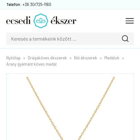
Telefon:
+36 30/725-1160
Nyitólap
Drágaköves ékszerek
Női ékszerek
Medálok
Arany gyémánt köves medál