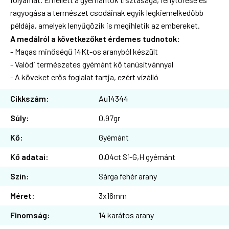
ragyogása a természet csodáinak egyik legkiemelkedőbb
példája, amelyek lenyűgözik is megihletik az embereket.
A medálról a következőket érdemes tudnotok:
- Magas minőségű 14Kt-os aranyból készült
- Valódi természetes gyémánt kő tanúsítvánnyal
- A köveket erős foglalat tartja, ezért vízálló
Cikkszám:
Au14344
Súly:
0,97gr
Kő:
Gyémánt
Kő adatai:
0,04ct Si-G,H gyémánt
Szín:
Sárga fehér arany
Méret:
3x16mm
Finomság:
14 karátos arany