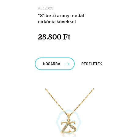
Au32929
"S" betű arany medál
cirkónia kövekkel
28.800 Ft
KOSÁRBA
RÉSZLETEK