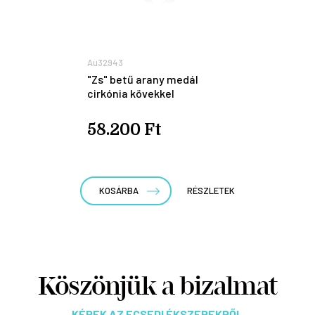
Au32943
"Zs" betű arany medál
cirkónia kövekkel
58.200 Ft
KOSÁRBA
RÉSZLETEK
Köszönjük a bizalmat
KÉPEK AZ ECSEDI ÉKSZEREKRŐL