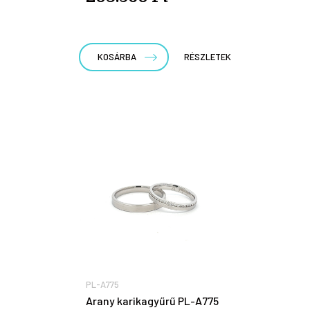
KOSÁRBA
RÉSZLETEK
PL-A775
Arany karikagyűrű PL-A775