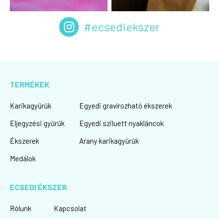
#ecsediekszer
TERMÉKEK
Karikagyűrűk
Egyedi gravírozható ékszerek
Eljegyzési gyűrűk
Egyedi sziluett nyakláncok
Ékszerek
Arany karikagyűrűk
Medálok
ECSEDI ÉKSZER
Rólunk
Kapcsolat