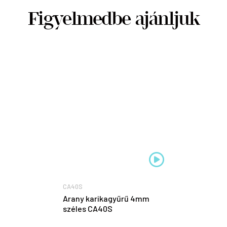
Figyelmedbe ajánljuk
CA40S
Arany karikagyűrű 4mm
széles CA40S