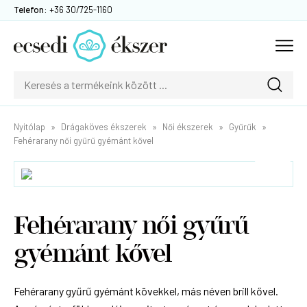
Telefon:
+36 30/725-1160
Nyitólap
Drágaköves ékszerek
Női ékszerek
Gyűrűk
Fehérarany női gyűrű gyémánt kővel
Fehérarany női gyűrű
gyémánt kővel
Fehérarany gyűrű gyémánt kövekkel, más néven brill kővel.