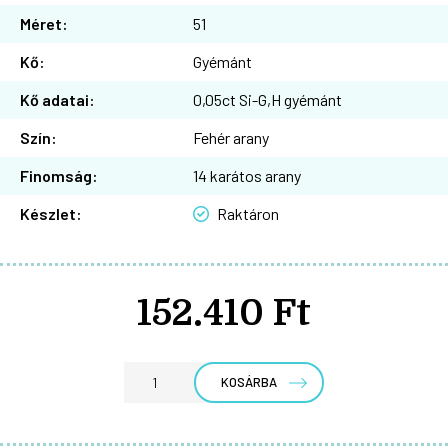
Méret:
51
Kő:
Gyémánt
Kő adatai:
0,05ct Si-G,H gyémánt
Szín:
Fehér arany
Finomság:
14 karátos arany
Készlet:
Raktáron
152.410 Ft
KOSÁRBA