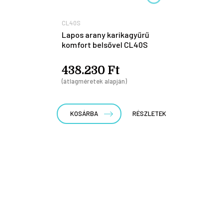
CL40S
Lapos arany karikagyűrű
komfort belsővel CL40S
438.230 Ft
(átlagméretek alapján)
KOSÁRBA
RÉSZLETEK