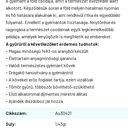
A gyémánt a föld csodája, amit a természet évezredek alatt
alkotott. Képződésük során a föld mélyén hatalmas nyomás
és hő hatására alakulnak ki, ami rendkívül ritka és egyedülálló
folyamat. Emellett a gyémántok tisztasága, fénytörése és
ragyogása a természet csodáinak egyik legkiemelkedőbb
példája, amelyek lenyűgözik is megihletik az embereket.
A gyűrűről a következőket érdemes tudnotok:
-
Magas minőségű 14Kt-os aranyból készült
-
Élettartam anyagminőségi garancia
-
Valódi természetes gyémánt kövek
-
Drágakő tanúsítvány a gyémántról
-
A köveket erős foglalat tartja, ezért vízállóak
-
Tömör gyűrű, többször bővíthető-szűkíthető
-
Első alkalommal díjmentes méretre állítás
-
Ajándék díszdoboz jár hozzá
Cikkszám:
Au30421
Súly:
1,43gr