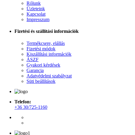
Rólunk
Üzleteink
Kapcsolat
Impresszum
Fizetési és szállítási információk
Termékcsere, elállás
Fizetési módok
Kiszállítási információk
ÁSZF
Gyakori kérdések
Garancia
Adatvédelmi szabályzat
Süti beállítások
Telefon:
+36 30/725-1160