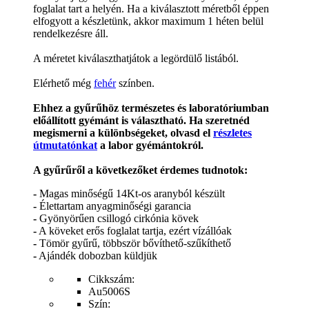
foglalat tart a helyén. Ha a kiválasztott méretből éppen
elfogyott a készletünk, akkor maximum 1 héten belül
rendelkezésre áll.
A méretet kiválaszthatjátok a legördülő listából.
Elérhető még
fehér
színben.
Ehhez a gyűrűhöz természetes és laboratóriumban
előállított gyémánt is választható. Ha szeretnéd
megismerni a különbségeket, olvasd el
részletes
útmutatónkat
a labor gyémántokról.
A gyűrűről a következőket érdemes tudnotok:
-
Magas minőségű 14Kt-os aranyból készült
-
Élettartam anyagminőségi garancia
-
Gyönyörűen csillogó cirkónia kövek
-
A köveket erős foglalat tartja, ezért vízállóak
-
Tömör gyűrű, többször bővíthető-szűkíthető
-
Ajándék dobozban küldjük
Cikkszám:
Au5006S
Szín: