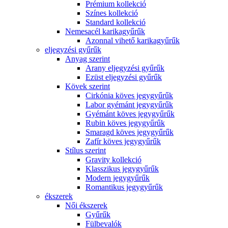
Prémium kollekció
Színes kollekció
Standard kollekció
Nemesacél karikagyűrűk
Azonnal vihető karikagyűrűk
eljegyzési gyűrűk
Anyag szerint
Arany eljegyzési gyűrűk
Ezüst eljegyzési gyűrűk
Kövek szerint
Cirkónia köves jegygyűrűk
Labor gyémánt jegygyűrűk
Gyémánt köves jegygyűrűk
Rubin köves jegygyűrűk
Smaragd köves jegygyűrűk
Zafír köves jegygyűrűk
Stílus szerint
Gravity kollekció
Klasszikus jegygyűrűk
Modern jegygyűrűk
Romantikus jegygyűrűk
ékszerek
Női ékszerek
Gyűrűk
Fülbevalók