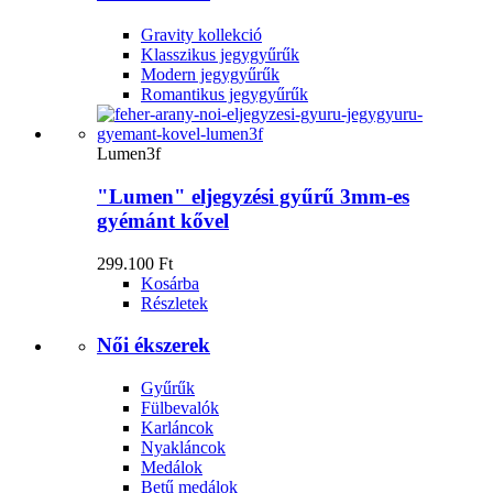
Gravity kollekció
Klasszikus jegygyűrűk
Modern jegygyűrűk
Romantikus jegygyűrűk
Lumen3f
"Lumen" eljegyzési gyűrű 3mm-es
gyémánt kővel
299.100 Ft
Kosárba
Részletek
Női ékszerek
Gyűrűk
Fülbevalók
Karláncok
Nyakláncok
Medálok
Betű medálok