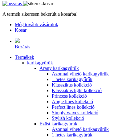
A termék sikeresen bekerült a kosárba!
Még tovább vásárolok
Kosár
Bezárás
Termékek
karikagyűrűk
Arany karikagyűrűk
Azonnal vihető karikagyűrűk
1 hetes karikagyűrűk
Klasszikus kollekció
Klasszikus light kollekció
Princess kollekció
Angle lines kollekció
Perfect lines kollekció
Simply waves kollekció
Stylish kollekció
Ezüst karikagyűrűk
Azonnal vihető karikagyűrűk
1 hetes karikagyűrűk