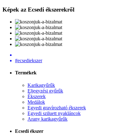
Képek az Ecsedi ékszerekről
#ecsediekszer
Termékek
Karikagyűrűk
Eljegyzési gyűrűk
Ékszerek
Medálok
Egyedi gravírozható ékszerek
Egyedi sziluett nyakláncok
Arany karikagyűrűk
Ecsedi ékszer