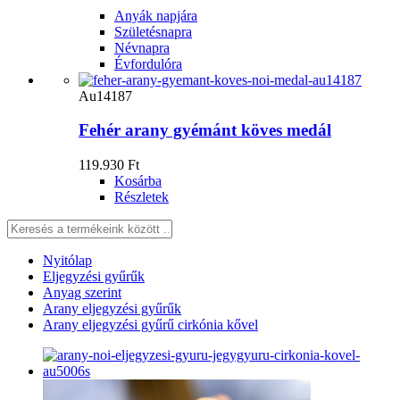
Anyák napjára
Születésnapra
Névnapra
Évfordulóra
Au14187
Fehér arany gyémánt köves medál
119.930 Ft
Kosárba
Részletek
Nyitólap
Eljegyzési gyűrűk
Anyag szerint
Arany eljegyzési gyűrűk
Arany eljegyzési gyűrű cirkónia kővel