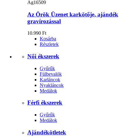
Ag16509
Az Örök Üzenet karkötője, ajándék
gravírozással
10.990 Ft
Kosárba
Részletek
Női ékszerek
Gyűrűk
Fülbevalók
Karláncok
Nyakláncok
Medálok
Férfi ékszerek
Gyűrűk
Medálok
Ajándékötletek