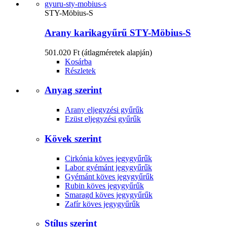
STY-Möbius-S
Arany karikagyűrű STY-Möbius-S
501.020 Ft
(átlagméretek alapján)
Kosárba
Részletek
Anyag szerint
Arany eljegyzési gyűrűk
Ezüst eljegyzési gyűrűk
Kövek szerint
Cirkónia köves jegygyűrűk
Labor gyémánt jegygyűrűk
Gyémánt köves jegygyűrűk
Rubin köves jegygyűrűk
Smaragd köves jegygyűrűk
Zafír köves jegygyűrűk
Stílus szerint