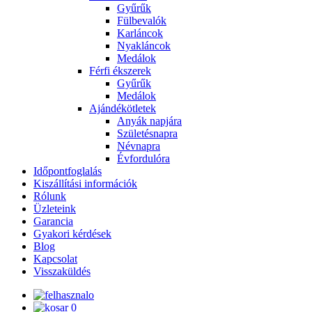
Gyűrűk
Fülbevalók
Karláncok
Nyakláncok
Medálok
Férfi ékszerek
Gyűrűk
Medálok
Ajándékötletek
Anyák napjára
Születésnapra
Névnapra
Évfordulóra
Időpontfoglalás
Kiszállítási információk
Rólunk
Üzleteink
Garancia
Gyakori kérdések
Blog
Kapcsolat
Visszaküldés
0