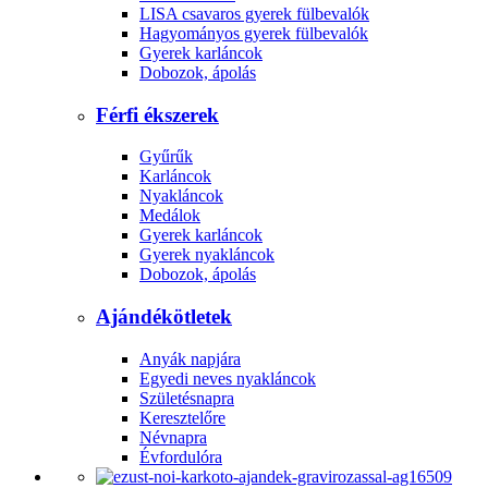
LISA csavaros gyerek fülbevalók
Hagyományos gyerek fülbevalók
Gyerek karláncok
Dobozok, ápolás
Férfi ékszerek
Gyűrűk
Karláncok
Nyakláncok
Medálok
Gyerek karláncok
Gyerek nyakláncok
Dobozok, ápolás
Ajándékötletek
Anyák napjára
Egyedi neves nyakláncok
Születésnapra
Keresztelőre
Névnapra
Évfordulóra