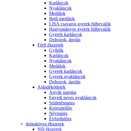
Karláncok
Nyakláncok
Medálok
Betű medálok
LISA csavaros gyerek fülbevalók
Hagyományos gyerek fülbevalók
Gyerek karláncok
Dobozok, ápolás
Férfi ékszerek
Gyűrűk
Karláncok
Nyakláncok
Medálok
Gyerek karláncok
Gyerek nyakláncok
Dobozok, ápolás
Ajándékötletek
Anyák napjára
Egyedi neves nyakláncok
Születésnapra
Keresztelőre
Névnapra
Évfordulóra
drágaköves ékszerek
Női ékszerek