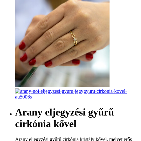
Arany eljegyzési gyűrű
cirkónia kővel
Arany eljegyzési gyűrű cirkónia kristály kővel, melyet erős