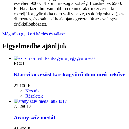
esetében 9000,-Ft körül mozog a költség. Ezüstnél ez 6500,-
Ft. Ha a fazonból van több méretünk, akkor szívesen ki is
cseréljük a gyűrűt (ha nem volt viselve, csak felpróbálva), ez
díjmentes, és csak a súly alapján egyeztetjük az esetleges
értékkülönbözetet.
Még több gyakori kérdés és válasz
Figyelmedbe ajánljuk
EC01
Klasszikus ezüst karikagyűrű domború belsővel
27.100 Ft
Kosárba
Részletek
Au28017
Arany szív medál
41.400 Ft