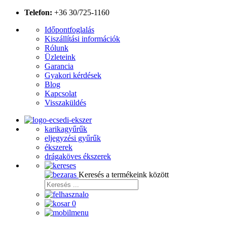
Telefon:
+36 30/725-1160
Időpontfoglalás
Kiszállítási információk
Rólunk
Üzleteink
Garancia
Gyakori kérdések
Blog
Kapcsolat
Visszaküldés
karikagyűrűk
eljegyzési gyűrűk
ékszerek
drágaköves ékszerek
Keresés a termékeink között
0