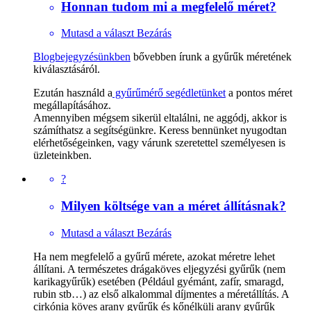
Honnan tudom mi a megfelelő méret?
Mutasd a választ
Bezárás
Blogbejegyzésünkben
bővebben írunk a gyűrűk méretének
kiválasztásáról.
Ezután használd a
gyűrűmérő segédletünket
a pontos méret
megállapításához.
Amennyiben mégsem sikerül eltalálni, ne aggódj, akkor is
számíthatsz a segítségünkre. Keress bennünket nyugodtan
elérhetőségeinken, vagy várunk szeretettel személyesen is
üzleteinkben.
?
Milyen költsége van a méret állításnak?
Mutasd a választ
Bezárás
Ha nem megfelelő a gyűrű mérete, azokat méretre lehet
állítani. A természetes drágaköves eljegyzési gyűrűk (nem
karikagyűrűk) esetében (Például gyémánt, zafír, smaragd,
rubin stb…) az első alkalommal díjmentes a méretállítás. A
cirkónia köves arany gyűrűk és kőnélküli arany gyűrűk