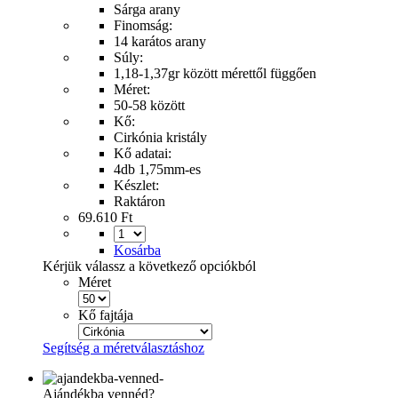
Sárga arany
Finomság:
14 karátos arany
Súly:
1,18-1,37gr között mérettől függően
Méret:
50-58 között
Kő:
Cirkónia kristály
Kő adatai:
4db 1,75mm-es
Készlet:
Raktáron
69.610 Ft
Kosárba
Kérjük válassz a következő opciókból
Méret
Kő fajtája
Segítség a méretválasztáshoz
Ajándékba vennéd?