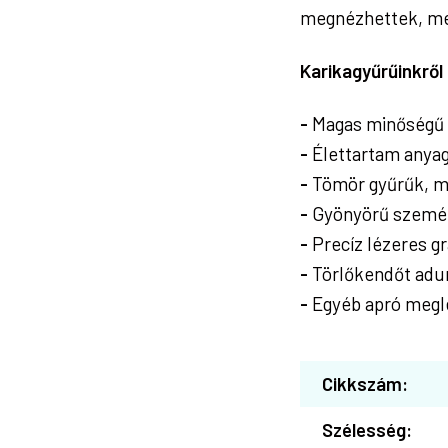
megnézhettek, meg
Karikagyűrűinkrő
-
Magas minőségű 
-
Élettartam anyag
-
Tömör gyűrűk, m
-
Gyönyörű személy
-
Precíz lézeres gr
-
Törlőkendőt adu
-
Egyéb apró megl
Cikkszám:
Szélesség: