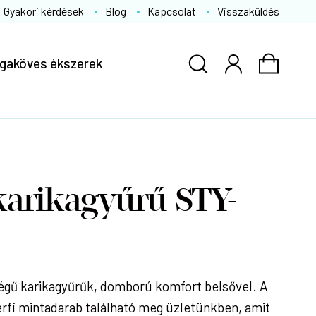
Gyakori kérdések
Blog
Kapcsolat
Visszaküldés
gaköves ékszerek
karikagyűrű STY-
gű karikagyűrűk, domború komfort belsővel. A
érfi mintadarab található meg üzletünkben, amit