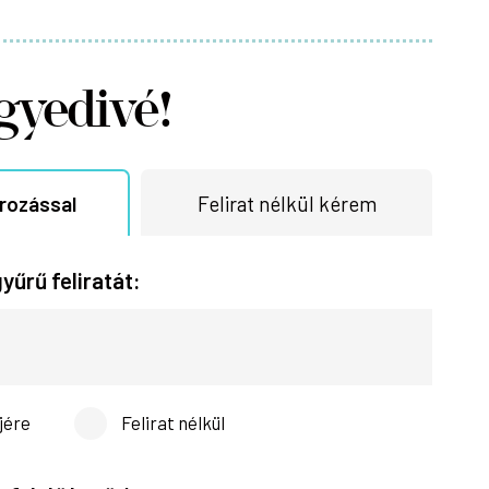
gyedivé!
írozással
Felirat nélkül kérem
yűrű feliratát:
jére
Felirat nélkül