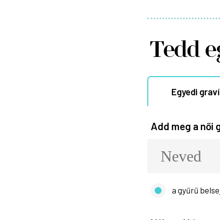
Tedd e
Egyedi grav
Add meg a női g
a gyűrű belse