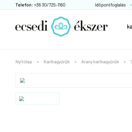
Telefon:
+36 30/725-1160
Időpontfoglalás
k
Nyitólap
Karikagyűrűk
Arany karikagyűrűk