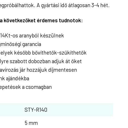
próbálhattok. A gyártási idő átlagosan 3-4 hét.
l a következőket érdemes tudnotok:
14Kt-os aranyból készülnek
minőségi garancia
elyek később bővíthetők-szűkíthetők
re szabott dobozban adjuk át őket
avírozás jár hozzájuk díjmentesen
nk ajándékba
epetések a csomagban
STY-R140
5 mm