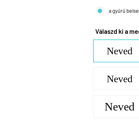
a gyűrű belse
Válaszd ki a me
Neved
Neved
Neved