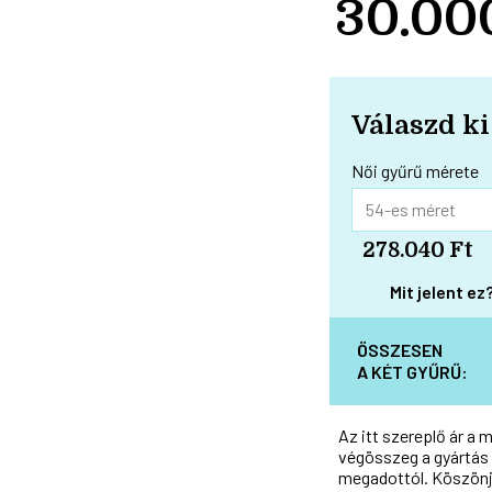
30.00
Válaszd ki
Női gyűrű mérete
278.040 Ft
Mit jelent ez
ÖSSZESEN
A KÉT GYŰRŰ:
Az itt szereplő ár a 
végösszeg a gyártás 
megadottól. Köszönj