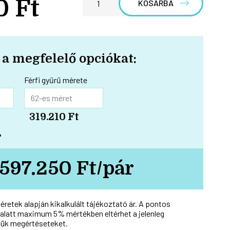
0 Ft
KOSÁRBA
 a megfelelő opciókat:
Férfi gyűrű mérete
319.210 Ft
?
597.250 Ft/pár
méretek alapján kikalkulált tájékoztató ár. A pontos
alatt maximum 5% mértékben eltérhet a jelenleg
ük megértéseteket.