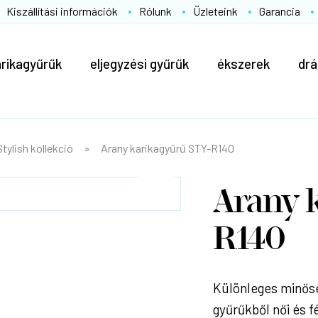
Kiszállítási információk
Rólunk
Üzleteink
Garancia
arikagyűrűk
eljegyzési gyűrűk
ékszerek
drá
Stylish kollekció
Arany karikagyűrű STY-R140
Arany 
R140
Különleges minősé
gyűrűkből női és f