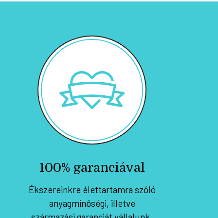
100% garanciával
Ékszereinkre élettartamra szóló
anyagminőségi, illetve
származási garanciát vállalunk.