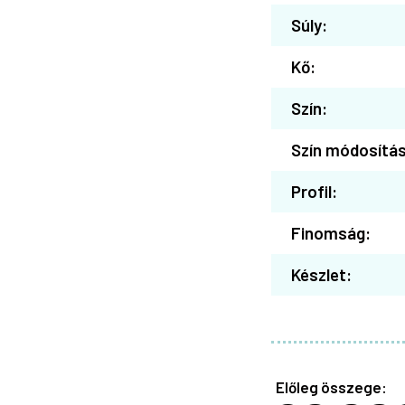
Súly:
Kő:
Szín:
Szín módosítás
Profil:
Finomság:
Készlet:
Előleg összege: