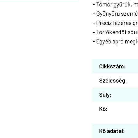
-
Tömör gyűrűk, m
-
Gyönyörű személy
-
Precíz lézeres gr
-
Törlőkendőt adu
-
Egyéb apró megl
Cikkszám:
Szélesség:
Súly:
Kő:
Kő adatai: