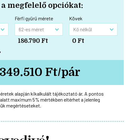
 a megfelelő opciókat:
Férfi gyűrű mérete
Kövek
186.790 Ft
0 Ft
?
349.510 Ft/pár
méretek alapján kikalkulált tájékoztató ár. A pontos
alatt maximum 5% mértékben eltérhet a jelenleg
ük megértéseteket.