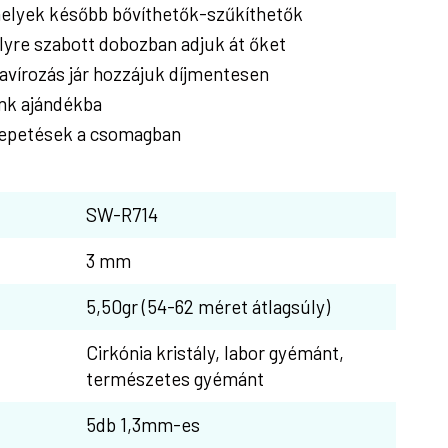
elyek később bővíthetők-szűkíthetők
re szabott dobozban adjuk át őket
avírozás jár hozzájuk díjmentesen
nk ajándékba
epetések a csomagban
SW-R714
3 mm
5,50gr (54-62 méret átlagsúly)
Cirkónia kristály, labor gyémánt,
természetes gyémánt
5db 1,3mm-es