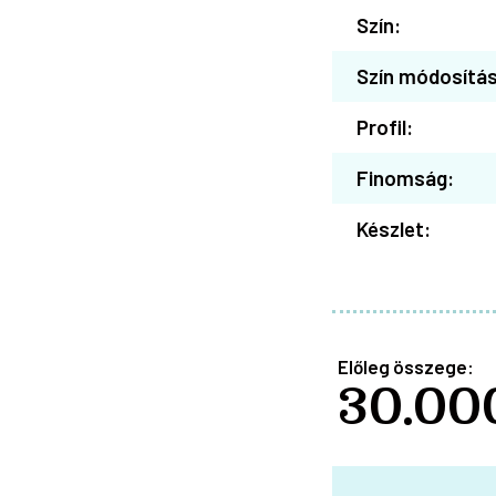
Szín:
Szín módosítás
Profil:
Finomság:
Készlet:
Előleg összege:
30.00