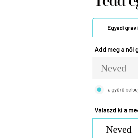
Tedd e
Egyedi grav
Add meg a női g
a gyűrű belse
Válaszd ki a me
Neved