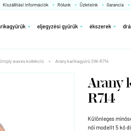
Kiszállítási információk
Rólunk
Üzleteink
Garancia
arikagyűrűk
eljegyzési gyűrűk
ékszerek
drá
Simply waves kollekció
Arany karikagyűrű SW-R714
Arany 
R714
Különleges minősé
női modellt 5 kő d