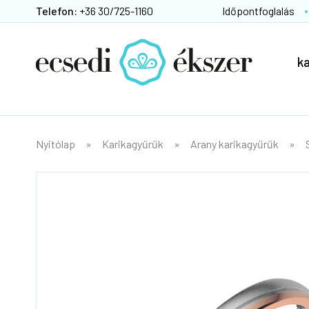
Telefon:
+36 30/725-1160
Időpontfoglalás
k
Nyitólap
Karikagyűrűk
Arany karikagyűrűk