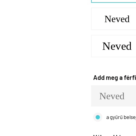
Neved
Neved
Add meg a férfi
a gyűrű belse