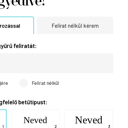
gyedivé!
írozással
Felirat nélkül kérem
yűrű feliratát:
jére
Felirat nélkül
gfelelő betűtípust:
Neved
Neved