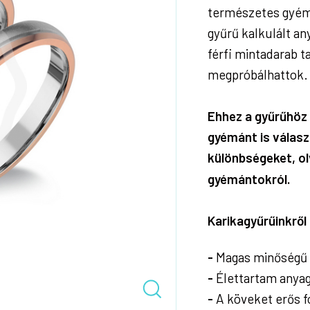
természetes gyémán
gyűrű kalkulált an
férfi mintadarab 
megpróbálhattok. A
Ehhez a gyűrűhöz 
gyémánt is válas
különbségeket, ol
gyémántokról.
Karikagyűrűinkrő
-
Magas minőségű 
-
Élettartam anyag
-
A köveket erős fog