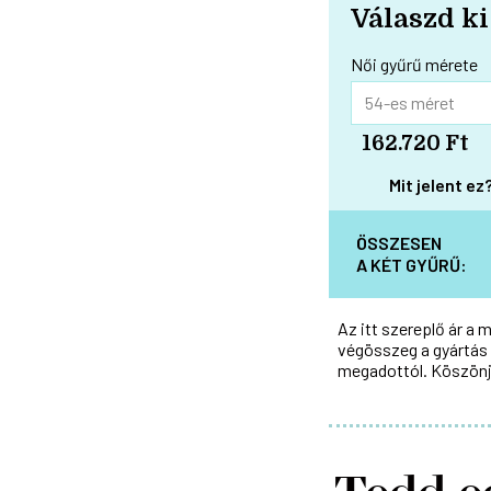
Válaszd ki
Női gyűrű mérete
162.720 Ft
Mit jelent ez
ÖSSZESEN
A KÉT GYŰRŰ:
Az itt szereplő ár a 
végösszeg a gyártás 
megadottól. Köszönj