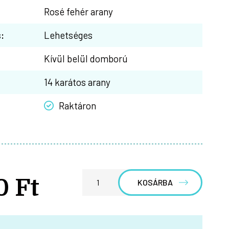
Rosé fehér arany
:
Lehetséges
Kívül belül domború
14 karátos arany
Raktáron
0 Ft
KOSÁRBA