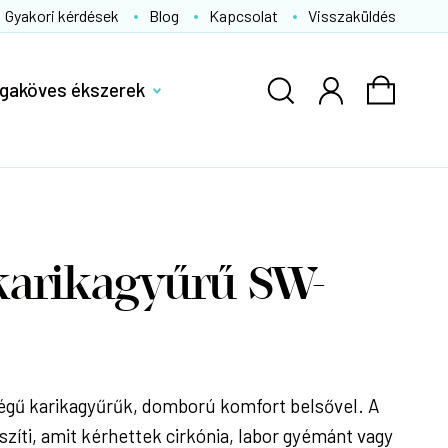
Gyakori kérdések
Blog
Kapcsolat
Visszaküldés
gaköves ékszerek
karikagyűrű SW-
gű karikagyűrűk, domború komfort belsővel. A
íszíti, amit kérhettek cirkónia, labor gyémánt vagy