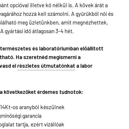
t opcióval illetve kő nélkül is. A kövek árát a
yagárához hozzá kell számolni. A gyűrűkből női és
található meg üzletünkben, amit megnézhettek,
 gyártási idő átlagosan 3-4 hét.
természetes és laboratóriumban előállított
ztható. Ha szeretnéd megismerni a
vasd el
részletes útmutatónkat
a labor
l a következőket érdemes tudnotok:
14Kt-os aranyból készülnek
minőségi garancia
lalat tartja, ezért vízállóak