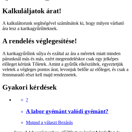
Kalkuláljatok árat!
A kalkulátorunk segítségével számítsátok ki, hogy milyen várható
ára lesz a karikagyűrűiteknek.
A rendelés véglegesítése!
A karikagyűrűink súlya és ezáltal az ára a méretek miatt minden
párunknál más és más, ezért megrendeléskor csak egy jelképes
előleget kérünk Tőletek. Amint a gyűrűk elkészültek, egyeztetjük
veletek a végleges pontos árat, levonjuk belőle az előleget, és csak a
fennmaradó részt kell majd rendeznetek.
Gyakori kérdések
?
A labor gyémánt valódi gyémánt?
Mutasd a választ
Bezárás