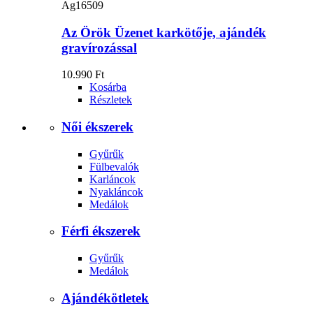
Ag16509
Az Örök Üzenet karkötője, ajándék
gravírozással
10.990 Ft
Kosárba
Részletek
Női ékszerek
Gyűrűk
Fülbevalók
Karláncok
Nyakláncok
Medálok
Férfi ékszerek
Gyűrűk
Medálok
Ajándékötletek