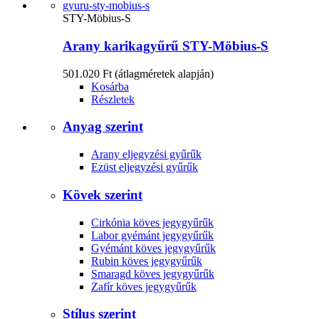
STY-Möbius-S
Arany karikagyűrű STY-Möbius-S
501.020 Ft
(átlagméretek alapján)
Kosárba
Részletek
Anyag szerint
Arany eljegyzési gyűrűk
Ezüst eljegyzési gyűrűk
Kövek szerint
Cirkónia köves jegygyűrűk
Labor gyémánt jegygyűrűk
Gyémánt köves jegygyűrűk
Rubin köves jegygyűrűk
Smaragd köves jegygyűrűk
Zafír köves jegygyűrűk
Stílus szerint