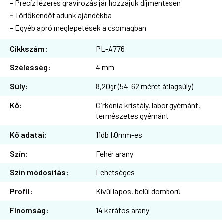
-
Precíz lézeres gravírozás jár hozzájuk díjmentesen
-
Törlőkendőt adunk ajándékba
-
Egyéb apró meglepetések a csomagban
Cikkszám:
PL-A776
Szélesség:
4 mm
Súly:
8,20gr (54-62 méret átlagsúly)
Kő:
Cirkónia kristály, labor gyémánt,
természetes gyémánt
Kő adatai:
11db 1,0mm-es
Szín:
Fehér arany
Szín módosítás:
Lehetséges
Profil:
Kívül lapos, belül domború
Finomság:
14 karátos arany