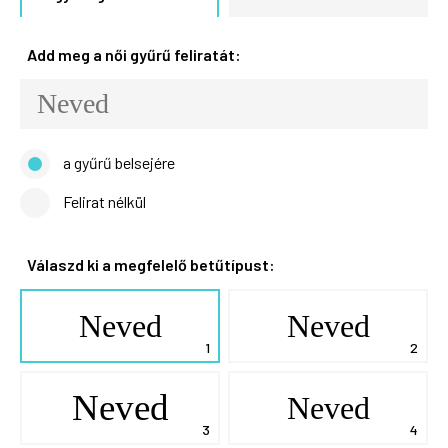
Add meg a női gyűrű feliratát:
a gyűrű belsejére
Felirat nélkül
Válaszd ki a megfelelő betűtípust:
Neved
Neved
Neved
Neved