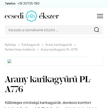
Telefon:
+36 30/725-1160
Nyitólap
Karikagyűrűk
Arany karikagyűrűk
Perfect lines kollekció
Arany karikagyűrű PL-A776
Arany karikagyűrű PL-
A776
Különleges minőségű karikagyűrűk, domború komfort