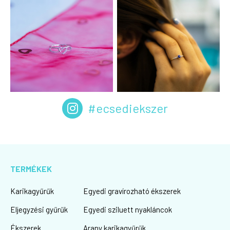
#ecsediekszer
TERMÉKEK
Karikagyűrűk
Egyedi gravírozható ékszerek
Eljegyzési gyűrűk
Egyedi sziluett nyakláncok
Ékszerek
Arany karikagyűrűk