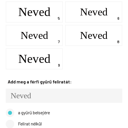
Neved
Neved
Neved
Neved
Neved
Add meg a férfi gyűrű feliratát:
a gyűrű belsejére
Felirat nélkül