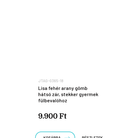
JTAG-0365-18
Lisa fehér arany gömb
hátsó zár, stekker gyermek
fülbevalóhoz
9.900 Ft
KOSÁRBA
RÉSZLETEK