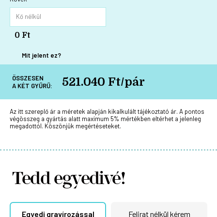
0 Ft
Mit jelent ez?
ÖSSZESEN
521.040 Ft/pár
A KÉT GYŰRŰ:
Az itt szereplő ár a méretek alapján kikalkulált tájékoztató ár. A pontos
végösszeg a gyártás alatt maximum 5% mértékben eltérhet a jelenleg
megadottól. Köszönjük megértéseteket.
Tedd egyedivé!
Egyedi gravírozással
Felirat nélkül kérem