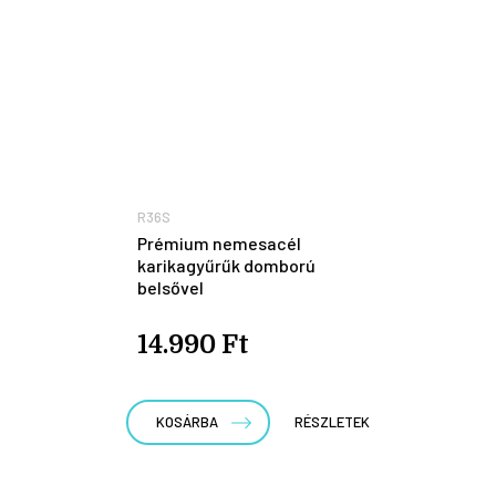
R36S
Prémium nemesacél
karikagyűrűk domború
belsővel
14.990 Ft
KOSÁRBA
RÉSZLETEK