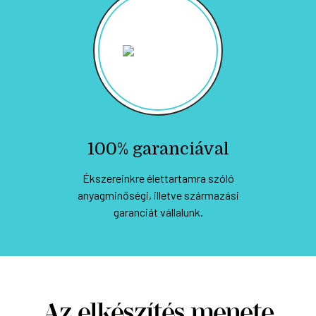
100% garanciával
Ékszereinkre élettartamra szóló
anyagminőségi, illetve származási
garanciát vállalunk.
Az elkészítés menete