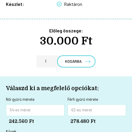
Készlet:
Raktáron
Előleg összege:
30.000 Ft
KOSÁRBA
Válaszd ki a megfelelő opciókat:
Női gyűrű mérete
Férfi gyűrű mérete
242.560 Ft
278.480 Ft
Kövek