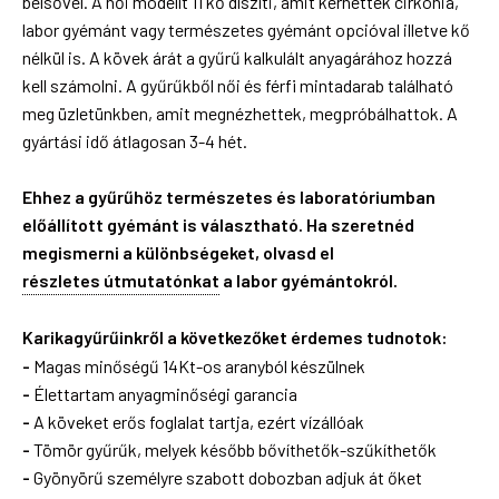
belsővel. A női modellt 11 kő díszíti, amit kérhettek cirkónia,
labor gyémánt vagy természetes gyémánt opcióval illetve kő
nélkül is. A kövek árát a gyűrű kalkulált anyagárához hozzá
kell számolni. A gyűrűkből női és férfi mintadarab található
meg üzletünkben, amit megnézhettek, megpróbálhattok. A
gyártási idő átlagosan 3-4 hét.
Ehhez a gyűrűhöz természetes és laboratóriumban
előállított gyémánt is választható. Ha szeretnéd
megismerni a különbségeket, olvasd el
részletes útmutatónkat
a labor gyémántokról.
Karikagyűrűinkről a következőket érdemes tudnotok:
-
Magas minőségű 14Kt-os aranyból készülnek
-
Élettartam anyagminőségi garancia
-
A köveket erős foglalat tartja, ezért vízállóak
-
Tömör gyűrűk, melyek később bővíthetők-szűkíthetők
-
Gyönyörű személyre szabott dobozban adjuk át őket