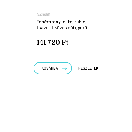
Au20961
Fehérarany lolite, rubin,
tsavorit köves női gyűrű
141.720 Ft
KOSÁRBA
RÉSZLETEK