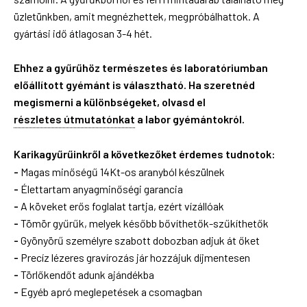
üzletünkben, amit megnézhettek, megpróbálhattok. A
gyártási idő átlagosan 3-4 hét.
Ehhez a gyűrűhöz természetes és laboratóriumban
előállított gyémánt is választható. Ha szeretnéd
megismerni a különbségeket, olvasd el
részletes útmutatónkat
a labor gyémántokról.
Karikagyűrűinkről a következőket érdemes tudnotok:
-
Magas minőségű 14Kt-os aranyból készülnek
-
Élettartam anyagminőségi garancia
-
A köveket erős foglalat tartja, ezért vízállóak
-
Tömör gyűrűk, melyek később bővíthetők-szűkíthetők
-
Gyönyörű személyre szabott dobozban adjuk át őket
-
Precíz lézeres gravírozás jár hozzájuk díjmentesen
-
Törlőkendőt adunk ajándékba
-
Egyéb apró meglepetések a csomagban