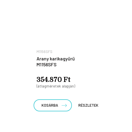
M1156SFS
Arany karikagyűrű
M1156SFS
354.870 Ft
(átlagméretek alapján)
KOSÁRBA
RÉSZLETEK