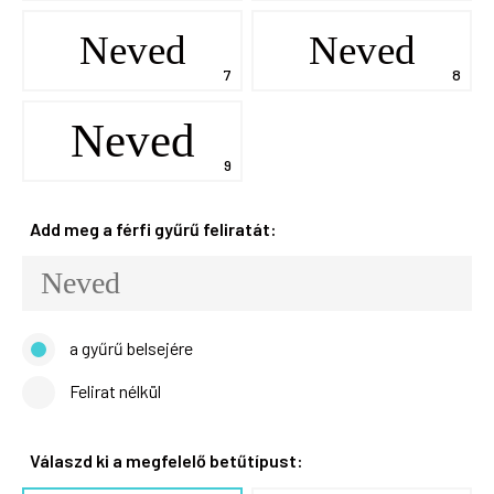
Neved
Neved
Neved
Add meg a férfi gyűrű feliratát:
a gyűrű belsejére
Felirat nélkül
Válaszd ki a megfelelő betűtípust: