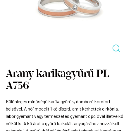
Arany karikagyűrű PL-
A756
Különleges minőségű karikagyűrűk, domború komfort
belsővel. A női modellt 1 kő díszíti, amit kérhettek cirkónia,
labor gyémánt vagy természetes gyémánt opcióval illetve kő
nélkül is. A kő árát a gyűrű kalkulált anyagárához hozzá kell
számolni. A gyűrűkből női és férfi mintadarab található meg