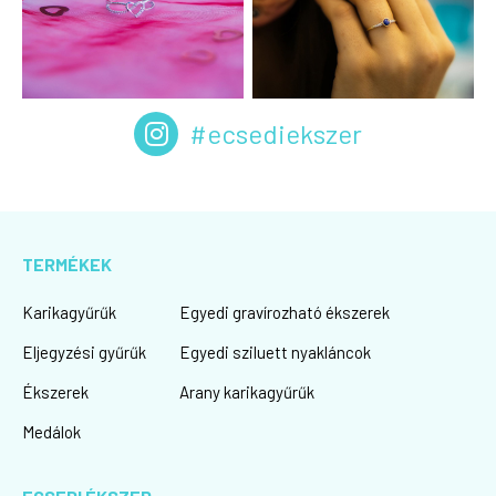
#ecsediekszer
TERMÉKEK
Karikagyűrűk
Egyedi gravírozható ékszerek
Eljegyzési gyűrűk
Egyedi sziluett nyakláncok
Ékszerek
Arany karikagyűrűk
Medálok