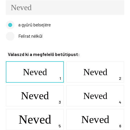
a gyűrű belsejére
Felirat nélkül
Válaszd ki a megfelelő betűtípust:
Neved
Neved
Neved
Neved
Neved
Neved