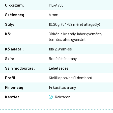
Cikkszám:
PL-A756
Szélesség:
4 mm
Súly:
10,20gr (54-62 méret átlagsúly)
Kő:
Cirkónia kristály, labor gyémánt,
természetes gyémánt
Kő adatai:
1db 2,9mm-es
Szín:
Rosé fehér arany
Szín módosítás:
Lehetséges
Profil:
Kívül lapos, belül domború
Finomság:
14 karátos arany
Készlet:
Raktáron