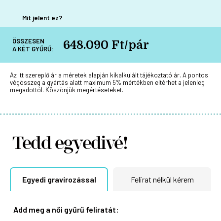
Mit jelent ez?
ÖSSZESEN
648.090 Ft/pár
A KÉT GYŰRŰ:
Az itt szereplő ár a méretek alapján kikalkulált tájékoztató ár. A pontos
végösszeg a gyártás alatt maximum 5% mértékben eltérhet a jelenleg
megadottól. Köszönjük megértéseteket.
Tedd egyedivé!
Egyedi gravírozással
Felirat nélkül kérem
Add meg a női gyűrű feliratát: