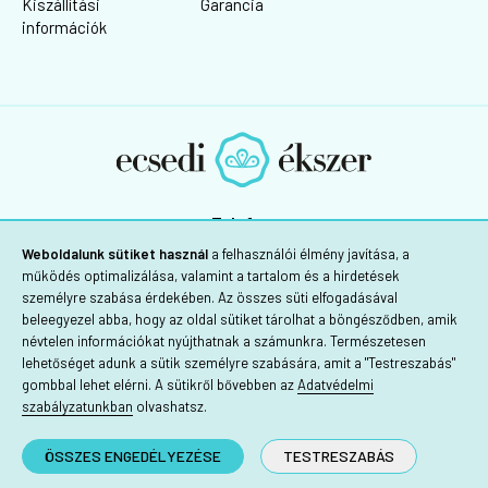
Kiszállítási
Garancia
információk
Telefon:
+36 30/725-1160
Weboldalunk sütiket használ
a felhasználói élmény javítása, a
működés optimalizálása, valamint a tartalom és a hirdetések
személyre szabása érdekében. Az összes süti elfogadásával
beleegyezel abba, hogy az oldal sütiket tárolhat a böngésződben, amik
névtelen információkat nyújthatnak a számunkra. Természetesen
lehetőséget adunk a sütik személyre szabására, amit a "Testreszabás"
gombbal lehet elérni. A sütikről bővebben az
Adatvédelmi
szabályzatunkban
olvashatsz.
ÖSSZES ENGEDÉLYEZÉSE
TESTRESZABÁS