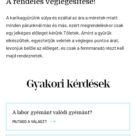
A rendelés véglegesítése!
A karikagyűrűink súlya és ezáltal az ára a méretek miatt
minden párunknál más és más, ezért megrendeléskor csak
egy jelképes előleget kérünk Tőletek. Amint a gyűrűk
elkészültek, egyeztetjük veletek a végleges pontos árat,
levonjuk belőle az előleget, és csak a fennmaradó részt kell
majd rendeznetek.
Gyakori kérdések
A labor gyémánt valódi gyémánt?
MUTASD A VÁLASZT