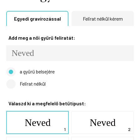
Egyedi gravírozással
Felirat nélkül kérem
Add meg a női gyűrű feliratát:
a gyűrű belsejére
Felirat nélkül
Válaszd ki a megfelelő betűtípust:
Neved
Neved