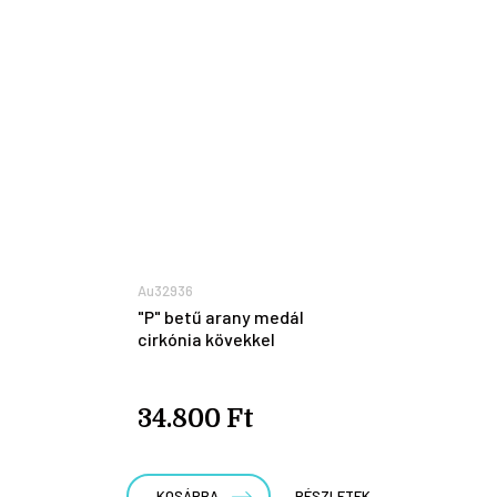
Au32936
"P" betű arany medál
cirkónia kövekkel
34.800 Ft
KOSÁRBA
RÉSZLETEK