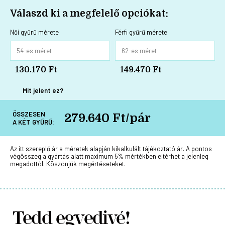
Válaszd ki a megfelelő opciókat:
Női gyűrű mérete
Férfi gyűrű mérete
130.170 Ft
149.470 Ft
Mit jelent ez?
ÖSSZESEN
279.640 Ft/pár
A KÉT GYŰRŰ:
Az itt szereplő ár a méretek alapján kikalkulált tájékoztató ár. A pontos
végösszeg a gyártás alatt maximum 5% mértékben eltérhet a jelenleg
megadottól. Köszönjük megértéseteket.
Tedd egyedivé!