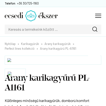
Telefon:
+36 30/725-1160
Nyitólap
Karikagyűrűk
Arany karikagyűrűk
Perfect lines kollekció
Arany karikagyűrű PL-A1161
Arany karikagyűrű PL-
A1161
Különleges minőségű karikagyűrűk, domború komfort