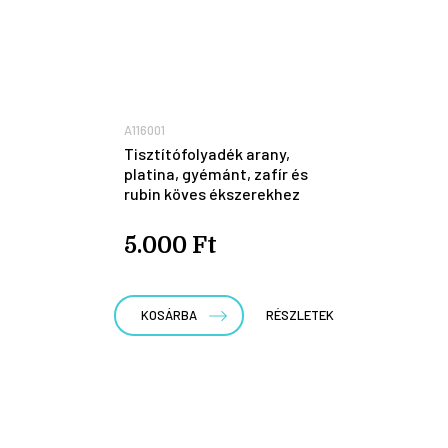
A116001
Tisztítófolyadék arany,
platina, gyémánt, zafír és
rubin köves ékszerekhez
5.000 Ft
KOSÁRBA
RÉSZLETEK