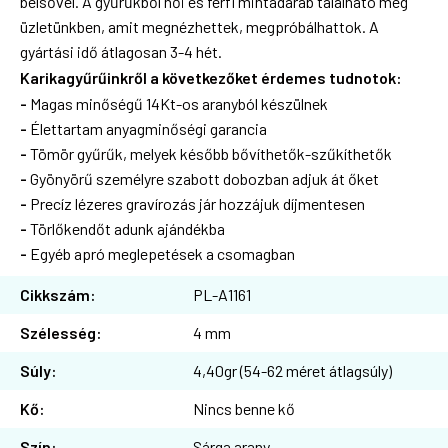
belsővel. A gyűrűkből női és férfi mintadarab található meg
üzletünkben, amit megnézhettek, megpróbálhattok. A
gyártási idő átlagosan 3-4 hét.
Karikagyűrűinkről a következőket érdemes tudnotok:
-
Magas minőségű 14Kt-os aranyból készülnek
-
Élettartam anyagminőségi garancia
-
Tömör gyűrűk, melyek később bővíthetők-szűkíthetők
-
Gyönyörű személyre szabott dobozban adjuk át őket
-
Precíz lézeres gravírozás jár hozzájuk díjmentesen
-
Törlőkendőt adunk ajándékba
-
Egyéb apró meglepetések a csomagban
Cikkszám:
PL-A1161
Szélesség:
4 mm
Súly:
4,40gr (54-62 méret átlagsúly)
Kő:
Nincs benne kő
Szín:
Sárga arany