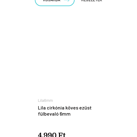
Lila6mm
Lila cirkónia köves ezüst
fülbevaló 6mm
4.990 Ft