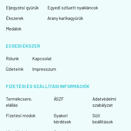
Eljegyzési gyűrűk
Egyedi sziluett nyakláncok
Ékszerek
Arany karikagyűrűk
Medálok
ECSEDI ÉKSZER
Rólunk
Kapcsolat
Üzleteink
Impresszum
FIZETÉSI ÉS SZÁLLÍTÁSI INFORMÁCIÓK
Termékcsere,
ÁSZF
Adatvédelmi
elállás
szabályzat
Fizetési módok
Gyakori
Süti
kérdések
beállítások