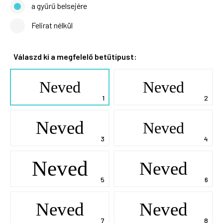
a gyűrű belsejére
Felirat nélkül
Válaszd ki a megfelelő betűtípust:
Neved
Neved
Neved
Neved
Neved
Neved
Neved
Neved