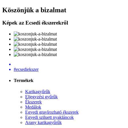
Köszönjük a bizalmat
Képek az Ecsedi ékszerekről
#ecsediekszer
Termékek
Karikagyűrűk
Eljegyzési gyűrűk
Ékszerek
Medálok
Egyedi gravírozható ékszerek
Egyedi sziluett nyakláncok
Arany karikagyűrűk