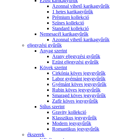
Ezüst karikagyűrűk
Azonnal vihető karikagyűrűk
1 hetes karikagyűrűk
Prémium kollekció
Színes kollekció
Standard kollekció
Nemesacél karikagyűrűk
Azonnal vihető karikagyűrűk
eljegyzési gyűrűk
Anyag szerint
Arany eljegyzési gyűrűk
Ezüst eljegyzési gyűrűk
Kövek szerint
Cirkónia köves jegygyűrűk
Labor gyémánt jegygyűrűk
Gyémánt köves jegygyűrűk
Rubin köves jegygyűrűk
Smaragd köves jegygyűrűk
Zafír köves jegygyűrűk
Stílus szerint
Gravity kollekció
Klasszikus jegygyűrűk
Modern jegygyűrűk
Romantikus jegygyűrűk
ékszerek