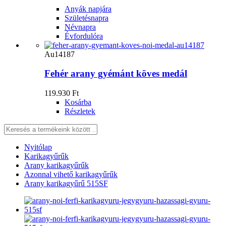
Anyák napjára
Születésnapra
Névnapra
Évfordulóra
Au14187
Fehér arany gyémánt köves medál
119.930 Ft
Kosárba
Részletek
Nyitólap
Karikagyűrűk
Arany karikagyűrűk
Azonnal vihető karikagyűrűk
Arany karikagyűrű 515SF