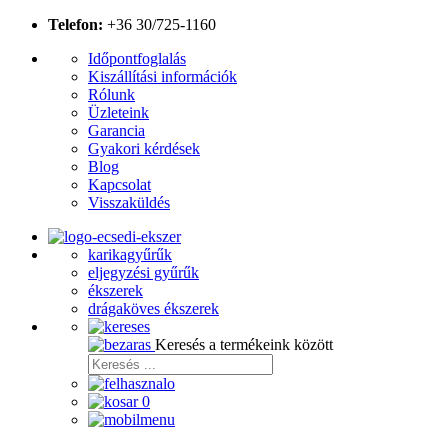
Telefon:
+36 30/725-1160
Időpontfoglalás
Kiszállítási információk
Rólunk
Üzleteink
Garancia
Gyakori kérdések
Blog
Kapcsolat
Visszaküldés
karikagyűrűk
eljegyzési gyűrűk
ékszerek
drágaköves ékszerek
Keresés a termékeink között
0