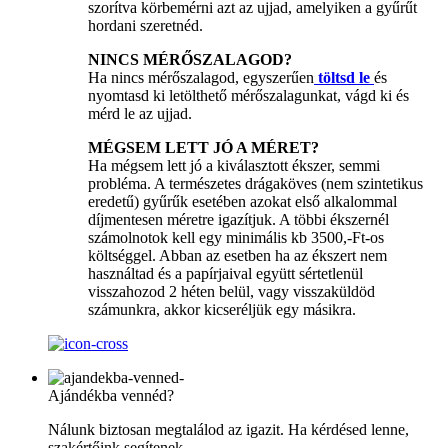
szorítva körbemérni azt az ujjad, amelyiken a gyűrűt
hordani szeretnéd.
NINCS MÉRŐSZALAGOD?
Ha nincs mérőszalagod, egyszerűen
töltsd le
és
nyomtasd ki letölthető mérőszalagunkat, vágd ki és
mérd le az ujjad.
MÉGSEM LETT JÓ A MÉRET?
Ha mégsem lett jó a kiválasztott ékszer, semmi
probléma. A természetes drágaköves (nem szintetikus
eredetű) gyűrűk esetében azokat első alkalommal
díjmentesen méretre igazítjuk. A többi ékszernél
számolnotok kell egy minimális kb 3500,-Ft-os
költséggel. Abban az esetben ha az ékszert nem
használtad és a papírjaival együtt sértetlenül
visszahozod 2 héten belül, vagy visszaküldöd
számunkra, akkor kicseréljük egy másikra.
Ajándékba vennéd?
Nálunk biztosan megtalálod az igazit. Ha kérdésed lenne,
szakértőink segítenek.