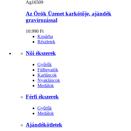
Ag16509
Az Örök Üzenet karkötője, ajándék
gravírozással
10.990 Ft
Kosárba
Részletek
Női ékszerek
Gyűrűk
Fülbevalók
Karláncok
Nyakláncok
Medálok
Férfi ékszerek
Gyűrűk
Medálok
Ajándékötletek