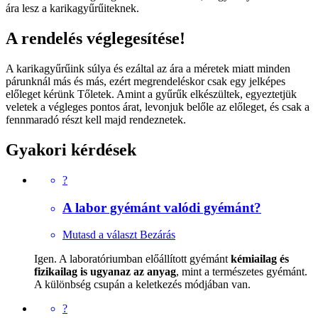
ára lesz a karikagyűrűiteknek.
A rendelés véglegesítése!
A karikagyűrűink súlya és ezáltal az ára a méretek miatt minden
párunknál más és más, ezért megrendeléskor csak egy jelképes
előleget kérünk Tőletek. Amint a gyűrűk elkészültek, egyeztetjük
veletek a végleges pontos árat, levonjuk belőle az előleget, és csak a
fennmaradó részt kell majd rendeznetek.
Gyakori kérdések
?
A labor gyémánt valódi gyémánt?
Mutasd a választ
Bezárás
Igen. A laboratóriumban előállított gyémánt
kémiailag és
fizikailag is ugyanaz az anyag
, mint a természetes gyémánt.
A különbség csupán a keletkezés módjában van.
?