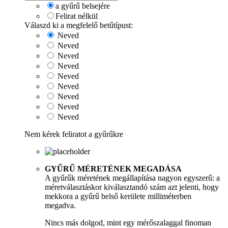
a gyűrű belsejére
Felirat nélkül
Válaszd ki a megfelelő betűtípust:
Neved
Neved
Neved
Neved
Neved
Neved
Neved
Neved
Neved
Nem kérek feliratot a gyűrűkre
GYŰRŰ MÉRETÉNEK MEGADÁSA
A gyűrűk méretének megállapítása nagyon egyszerű: a
méretválasztáskor kiválasztandó szám azt jelenti, hogy
mekkora a gyűrű belső kerülete milliméterben
megadva.
Nincs más dolgod, mint egy mérőszalaggal finoman