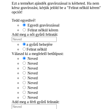
Ezt a terméket ajándék gravírozással is kérheted. Ha nem
kérsz gravírozást, kérjük jelöld be a "Felirat nélkül kérem"
opciót!
Tedd egyedivé!
Egyedi gravírozással
Felirat nélkül kérem
Add meg a női gyűrű feliratát:
a gyűrű belsejére
Felirat nélkül
Válaszd ki a megfelelő betűtípust:
Neved
Neved
Neved
Neved
Neved
Neved
Neved
Neved
Neved
Add meg a férfi gyűrű feliratát: