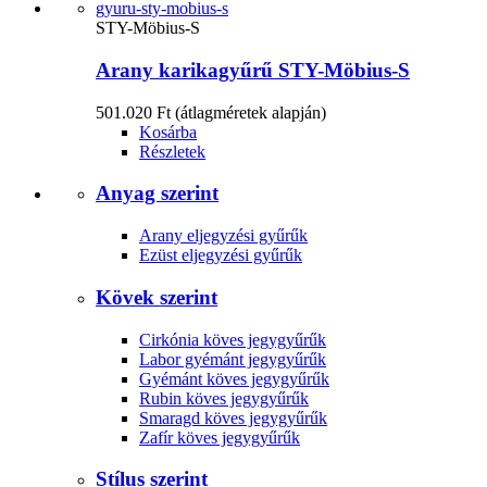
STY-Möbius-S
Arany karikagyűrű STY-Möbius-S
501.020 Ft
(átlagméretek alapján)
Kosárba
Részletek
Anyag szerint
Arany eljegyzési gyűrűk
Ezüst eljegyzési gyűrűk
Kövek szerint
Cirkónia köves jegygyűrűk
Labor gyémánt jegygyűrűk
Gyémánt köves jegygyűrűk
Rubin köves jegygyűrűk
Smaragd köves jegygyűrűk
Zafír köves jegygyűrűk
Stílus szerint