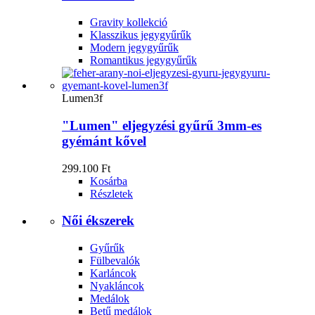
Gravity kollekció
Klasszikus jegygyűrűk
Modern jegygyűrűk
Romantikus jegygyűrűk
Lumen3f
"Lumen" eljegyzési gyűrű 3mm-es
gyémánt kővel
299.100 Ft
Kosárba
Részletek
Női ékszerek
Gyűrűk
Fülbevalók
Karláncok
Nyakláncok
Medálok
Betű medálok