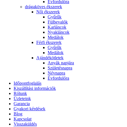
Évfordulóra
drágaköves ékszerek
Női ékszerek
Gyűrűk
Fülbevalók
Karláncok
Nyakláncok
Medálok
Férfi ékszerek
Gyűrűk
Medálok
Ajándékötletek
Anyák napjára
Születésnapra
Névnapra
Évfordulóra
Időpontfoglalás
Kiszállítási információk
Rólunk
Üzleteink
Garancia
Gyakori kérdések
Blog
Kapcsolat
Visszaküldés