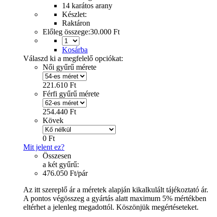
14 karátos arany
Készlet:
Raktáron
Előleg összege:
30.000 Ft
Kosárba
Válaszd ki a megfelelő opciókat:
Női gyűrű mérete
221.610 Ft
Férfi gyűrű mérete
254.440 Ft
Kövek
0 Ft
Mit jelent ez?
Összesen
a két gyűrű:
476.050 Ft/pár
Az itt szereplő ár a méretek alapján kikalkulált tájékoztató ár.
A pontos végösszeg a gyártás alatt maximum 5% mértékben
eltérhet a jelenleg megadottól. Köszönjük megértéseteket.