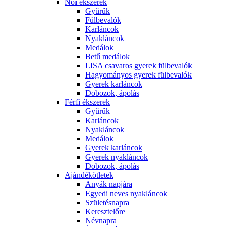
Női ékszerek
Gyűrűk
Fülbevalók
Karláncok
Nyakláncok
Medálok
Betű medálok
LISA csavaros gyerek fülbevalók
Hagyományos gyerek fülbevalók
Gyerek karláncok
Dobozok, ápolás
Férfi ékszerek
Gyűrűk
Karláncok
Nyakláncok
Medálok
Gyerek karláncok
Gyerek nyakláncok
Dobozok, ápolás
Ajándékötletek
Anyák napjára
Egyedi neves nyakláncok
Születésnapra
Keresztelőre
Névnapra