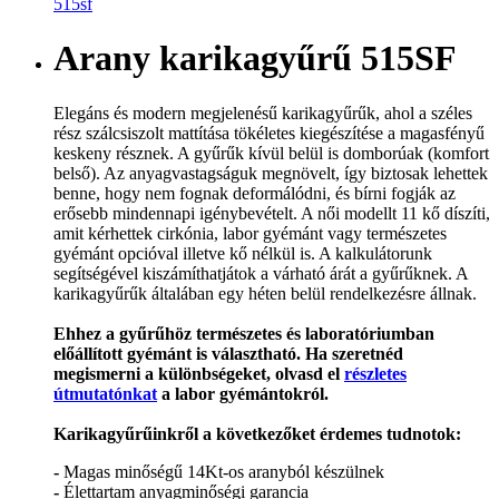
Arany karikagyűrű 515SF
Elegáns és modern megjelenésű karikagyűrűk, ahol a széles
rész szálcsiszolt mattítása tökéletes kiegészítése a magasfényű
keskeny résznek. A gyűrűk kívül belül is domborúak (komfort
belső). Az anyagvastagságuk megnövelt, így biztosak lehettek
benne, hogy nem fognak deformálódni, és bírni fogják az
erősebb mindennapi igénybevételt. A női modellt 11 kő díszíti,
amit kérhettek cirkónia, labor gyémánt vagy természetes
gyémánt opcióval illetve kő nélkül is. A kalkulátorunk
segítségével kiszámíthatjátok a várható árát a gyűrűknek. A
karikagyűrűk általában egy héten belül rendelkezésre állnak.
Ehhez a gyűrűhöz természetes és laboratóriumban
előállított gyémánt is választható. Ha szeretnéd
megismerni a különbségeket, olvasd el
részletes
útmutatónkat
a labor gyémántokról.
Karikagyűrűinkről a következőket érdemes tudnotok:
-
Magas minőségű 14Kt-os aranyból készülnek
-
Élettartam anyagminőségi garancia