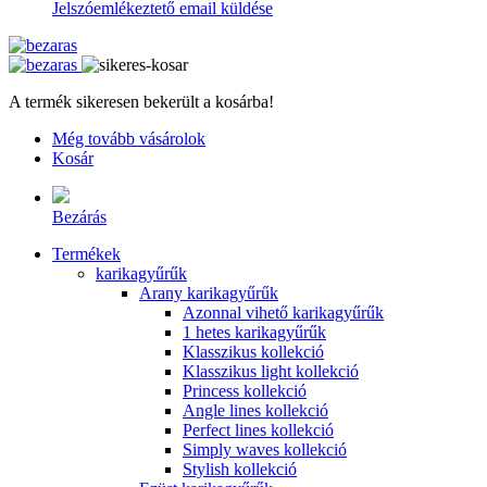
Jelszóemlékeztető email küldése
A termék sikeresen bekerült a kosárba!
Még tovább vásárolok
Kosár
Bezárás
Termékek
karikagyűrűk
Arany karikagyűrűk
Azonnal vihető karikagyűrűk
1 hetes karikagyűrűk
Klasszikus kollekció
Klasszikus light kollekció
Princess kollekció
Angle lines kollekció
Perfect lines kollekció
Simply waves kollekció
Stylish kollekció