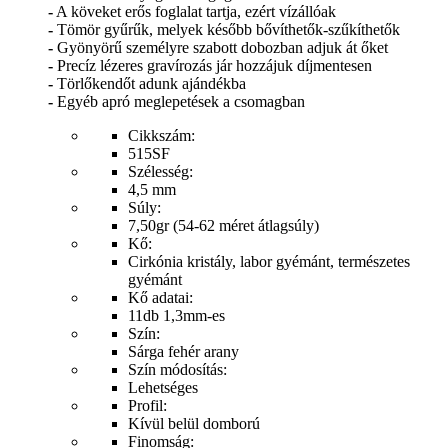
-
A köveket erős foglalat tartja, ezért vízállóak
-
Tömör gyűrűk, melyek később bővíthetők-szűkíthetők
-
Gyönyörű személyre szabott dobozban adjuk át őket
-
Precíz lézeres gravírozás jár hozzájuk díjmentesen
-
Törlőkendőt adunk ajándékba
-
Egyéb apró meglepetések a csomagban
Cikkszám:
515SF
Szélesség:
4,5 mm
Súly:
7,50gr (54-62 méret átlagsúly)
Kő:
Cirkónia kristály, labor gyémánt, természetes
gyémánt
Kő adatai:
11db 1,3mm-es
Szín:
Sárga fehér arany
Szín módosítás:
Lehetséges
Profil:
Kívül belül domború
Finomság: