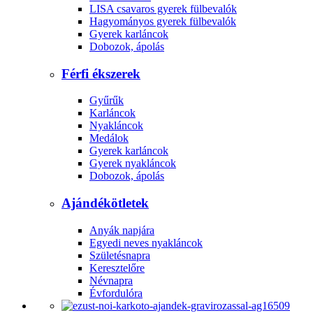
LISA csavaros gyerek fülbevalók
Hagyományos gyerek fülbevalók
Gyerek karláncok
Dobozok, ápolás
Férfi ékszerek
Gyűrűk
Karláncok
Nyakláncok
Medálok
Gyerek karláncok
Gyerek nyakláncok
Dobozok, ápolás
Ajándékötletek
Anyák napjára
Egyedi neves nyakláncok
Születésnapra
Keresztelőre
Névnapra
Évfordulóra