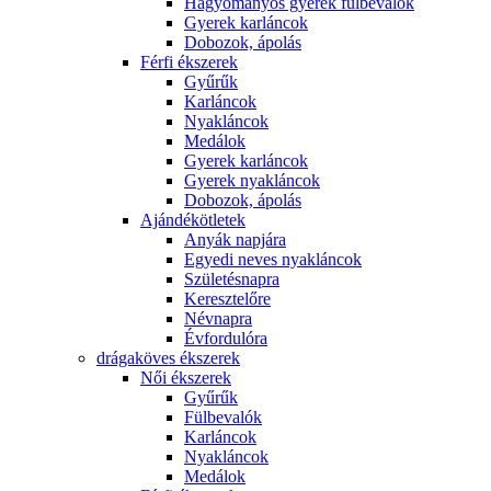
Hagyományos gyerek fülbevalók
Gyerek karláncok
Dobozok, ápolás
Férfi ékszerek
Gyűrűk
Karláncok
Nyakláncok
Medálok
Gyerek karláncok
Gyerek nyakláncok
Dobozok, ápolás
Ajándékötletek
Anyák napjára
Egyedi neves nyakláncok
Születésnapra
Keresztelőre
Névnapra
Évfordulóra
drágaköves ékszerek
Női ékszerek
Gyűrűk
Fülbevalók
Karláncok
Nyakláncok
Medálok