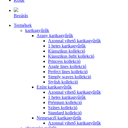
Kosár
Bezárás
Termékek
karikagyűrűk
Arany karikagyűrűk
Azonnal vihető karikagyűrűk
1 hetes karikagyűrűk
Klasszikus kollekció
Klasszikus light kollekció
Princess kollekció
Angle lines kollekció
Perfect lines kollekció
Simply waves kollekció
Stylish kollekció
Ezüst karikagyűrűk
Azonnal vihető karikagyűrűk
1 hetes karikagyűrűk
Prémium kollekció
Színes kollekció
Standard kollekció
Nemesacél karikagyűrűk
Azonnal vihető karikagyűrűk