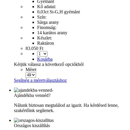
Gyémánt
Kő adatai:
0,03ct Si-G,H gyémánt
Szín:
Sárga arany
Finomság:
14 karátos arany
Készlet:
Raktáron
83.050 Ft
Kosárba
Kérjük válassz a következő opciókból
Méret
Segítség a méretválasztáshoz
Ajándékba vennéd?
Nálunk biztosan megtalálod az igazit. Ha kérdésed lenne,
szakértőink segítenek.
Országos kiszállítás