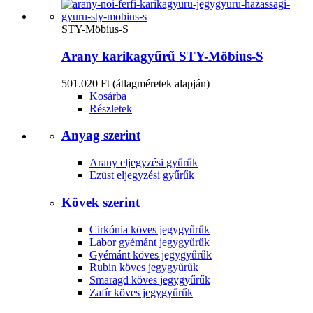
STY-Möbius-S
Arany karikagyűrű STY-Möbius-S
501.020 Ft
(átlagméretek alapján)
Kosárba
Részletek
Anyag szerint
Arany eljegyzési gyűrűk
Ezüst eljegyzési gyűrűk
Kövek szerint
Cirkónia köves jegygyűrűk
Labor gyémánt jegygyűrűk
Gyémánt köves jegygyűrűk
Rubin köves jegygyűrűk
Smaragd köves jegygyűrűk
Zafír köves jegygyűrűk