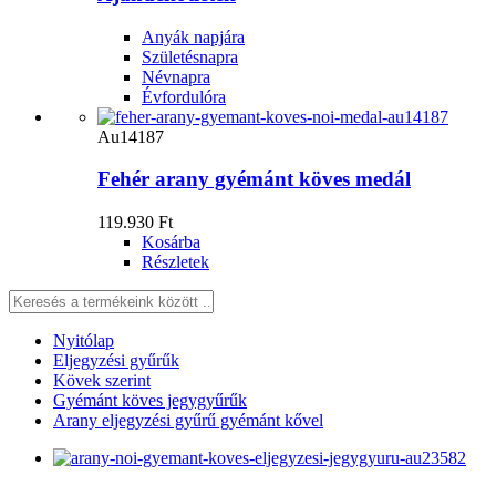
Anyák napjára
Születésnapra
Névnapra
Évfordulóra
Au14187
Fehér arany gyémánt köves medál
119.930 Ft
Kosárba
Részletek
Nyitólap
Eljegyzési gyűrűk
Kövek szerint
Gyémánt köves jegygyűrűk
Arany eljegyzési gyűrű gyémánt kővel