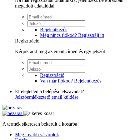
Ha már regisztráltál oldalunkra, jelentkezz be korábban
megadott adataiddal.
Bejelentkezés
Még nincs fiókod? Regisztrálj itt
Regisztráció
Kérjük add meg az email címed és egy jelszót
Regisztráció
Van már fiókod? Bejelentkezés
Elfelejtetted a belépési jelszavadat?
Jelszóemlékeztető email küldése
A termék sikeresen bekerült a kosárba!
Még tovább vásárolok