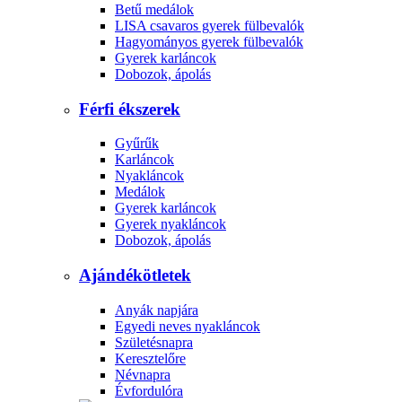
Betű medálok
LISA csavaros gyerek fülbevalók
Hagyományos gyerek fülbevalók
Gyerek karláncok
Dobozok, ápolás
Férfi ékszerek
Gyűrűk
Karláncok
Nyakláncok
Medálok
Gyerek karláncok
Gyerek nyakláncok
Dobozok, ápolás
Ajándékötletek
Anyák napjára
Egyedi neves nyakláncok
Születésnapra
Keresztelőre
Névnapra
Évfordulóra