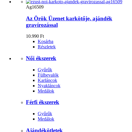
Ag16509
Az Örök Üzenet karkötője, ajándék
gravírozással
10.990 Ft
Kosárba
Részletek
Női ékszerek
Gyűrűk
Fülbevalók
Karláncok
Nyakláncok
Medálok
Férfi ékszerek
Gyűrűk
Medálok
Ajándékötletek