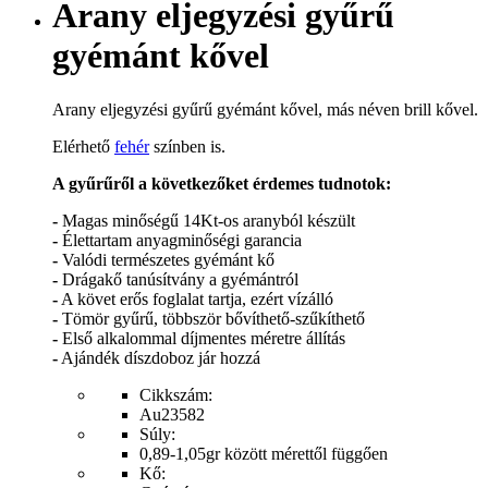
Arany eljegyzési gyűrű
gyémánt kővel
Arany eljegyzési gyűrű gyémánt kővel, más néven brill kővel.
Elérhető
fehér
színben is.
A gyűrűről a következőket érdemes tudnotok:
-
Magas minőségű 14Kt-os aranyból készült
-
Élettartam anyagminőségi garancia
-
Valódi természetes gyémánt kő
-
Drágakő tanúsítvány a gyémántról
-
A követ erős foglalat tartja, ezért vízálló
-
Tömör gyűrű, többször bővíthető-szűkíthető
-
Első alkalommal díjmentes méretre állítás
-
Ajándék díszdoboz jár hozzá
Cikkszám:
Au23582
Súly:
0,89-1,05gr között mérettől függően
Kő: