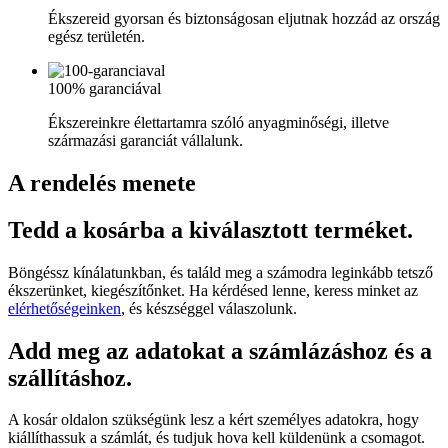
Ékszereid gyorsan és biztonságosan eljutnak hozzád az ország
egész területén.
100% garanciával
Ékszereinkre élettartamra szóló anyagminőségi, illetve
származási garanciát vállalunk.
A rendelés menete
Tedd a kosárba a kiválasztott terméket.
Böngéssz kínálatunkban, és találd meg a számodra leginkább tetsző
ékszerünket, kiegészítőnket. Ha kérdésed lenne, keress minket az
elérhetőségeinken
, és készséggel válaszolunk.
Add meg az adatokat a számlázáshoz és a
szállításhoz.
A kosár oldalon szükségünk lesz a kért személyes adatokra, hogy
kiállíthassuk a számlát, és tudjuk hova kell küldenünk a csomagot.