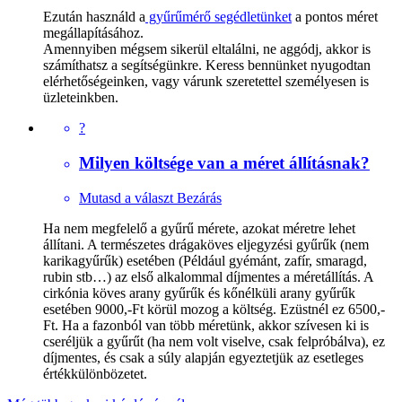
Ezután használd a
gyűrűmérő segédletünket
a pontos méret
megállapításához.
Amennyiben mégsem sikerül eltalálni, ne aggódj, akkor is
számíthatsz a segítségünkre. Keress bennünket nyugodtan
elérhetőségeinken, vagy várunk szeretettel személyesen is
üzleteinkben.
?
Milyen költsége van a méret állításnak?
Mutasd a választ
Bezárás
Ha nem megfelelő a gyűrű mérete, azokat méretre lehet
állítani. A természetes drágaköves eljegyzési gyűrűk (nem
karikagyűrűk) esetében (Például gyémánt, zafír, smaragd,
rubin stb…) az első alkalommal díjmentes a méretállítás. A
cirkónia köves arany gyűrűk és kőnélküli arany gyűrűk
esetében 9000,-Ft körül mozog a költség. Ezüstnél ez 6500,-
Ft. Ha a fazonból van több méretünk, akkor szívesen ki is
cseréljük a gyűrűt (ha nem volt viselve, csak felpróbálva), ez
díjmentes, és csak a súly alapján egyeztetjük az esetleges
értékkülönbözetet.