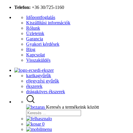
Telefon:
+36 30/725-1160
Időpontfoglalás
Kiszállítási információk
Rólunk
Üzleteink
Garancia
Gyakori kérdések
Blog
Kapcsolat
Visszaküldés
karikagyűrűk
eljegyzési gyűrűk
ékszerek
drágaköves ékszerek
Keresés a termékeink között
0