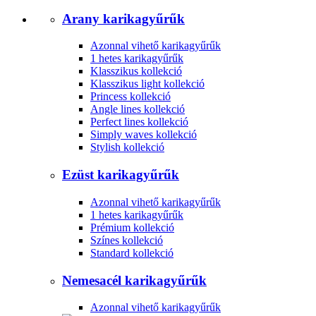
Arany karikagyűrűk
Azonnal vihető karikagyűrűk
1 hetes karikagyűrűk
Klasszikus kollekció
Klasszikus light kollekció
Princess kollekció
Angle lines kollekció
Perfect lines kollekció
Simply waves kollekció
Stylish kollekció
Ezüst karikagyűrűk
Azonnal vihető karikagyűrűk
1 hetes karikagyűrűk
Prémium kollekció
Színes kollekció
Standard kollekció
Nemesacél karikagyűrűk
Azonnal vihető karikagyűrűk