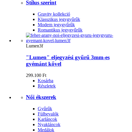
Stílus szerint
Gravity kollekció
Klasszikus jegygyűrűk
Modern jegygyűrűk
Romantikus jegygyűrűk
Lumen3f
"Lumen" eljegyzési gyűrű 3mm-es
gyémánt kővel
299.100 Ft
Kosárba
Részletek
Női ékszerek
Gyűrűk
Fülbevalók
Karláncok
Nyakláncok
Medálok