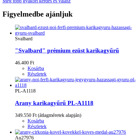
Még több gyakori kérdés és válasz
Figyelmedbe ajánljuk
Svalbard
"Svalbard" prémium ezüst karikagyűrű
46.400 Ft
Kosárba
Részletek
PL-A1118
Arany karikagyűrű PL-A1118
349.550 Ft
(átlagméretek alapján)
Kosárba
Részletek
Au27976