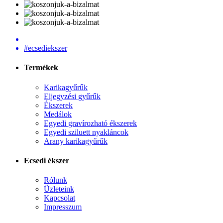
#ecsediekszer
Termékek
Karikagyűrűk
Eljegyzési gyűrűk
Ékszerek
Medálok
Egyedi gravírozható ékszerek
Egyedi sziluett nyakláncok
Arany karikagyűrűk
Ecsedi ékszer
Rólunk
Üzleteink
Kapcsolat
Impresszum