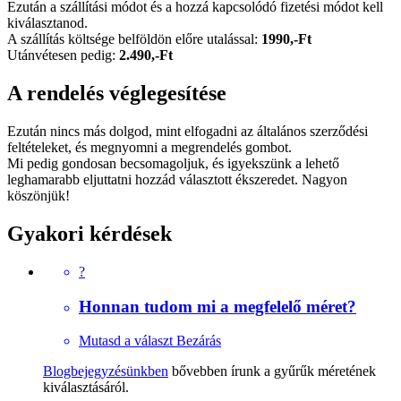
Ezután a szállítási módot és a hozzá kapcsolódó fizetési módot kell
kiválasztanod.
A szállítás költsége belföldön előre utalással:
1990,-Ft
Utánvétesen pedig:
2.490,-Ft
A rendelés véglegesítése
Ezután nincs más dolgod, mint elfogadni az általános szerződési
feltételeket, és megnyomni a megrendelés gombot.
Mi pedig gondosan becsomagoljuk, és igyekszünk a lehető
leghamarabb eljuttatni hozzád választott ékszeredet. Nagyon
köszönjük!
Gyakori kérdések
?
Honnan tudom mi a megfelelő méret?
Mutasd a választ
Bezárás
Blogbejegyzésünkben
bővebben írunk a gyűrűk méretének
kiválasztásáról.