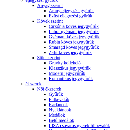
eljegyzési gyűrűk
Anyag szerint
Arany eljegyzési gyűrűk
Ezüst eljegyzési gyűrűk
Kövek szerint
Cirkónia köves jegygyűrűk
Labor gyémánt jegygyűrűk
Gyémánt köves jegygyűrűk
Rubin köves jegygyűrűk
Smaragd köves jegygyűrűk
Zafír köves jegygyűrűk
Stílus szerint
Gravity kollekció
Klasszikus jegygyűrűk
Modern jegygyűrűk
Romantikus jegygyűrűk
ékszerek
Női ékszerek
Gyűrűk
Fülbevalók
Karláncok
Nyakláncok
Medálok
Betű medálok
LISA csavaros gyerek fülbevalók