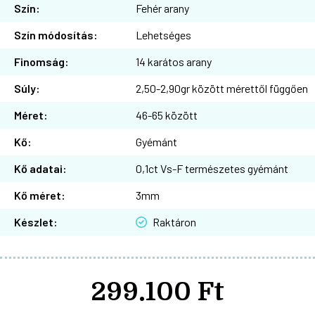
Szín:
Fehér arany
Szín módosítás:
Lehetséges
Finomság:
14 karátos arany
Súly:
2,50-2,90gr között mérettől függően
Méret:
46-65 között
Kő:
Gyémánt
Kő adatai:
0,1ct Vs-F természetes gyémánt
Kő méret:
3mm
Készlet:
Raktáron
299.100 Ft