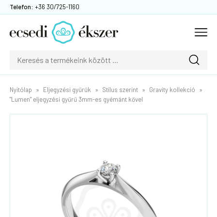
Telefon:
+36 30/725-1160
Nyitólap
Eljegyzési gyűrűk
Stílus szerint
Gravity kollekció
"Lumen" eljegyzési gyűrű 3mm-es gyémánt kővel