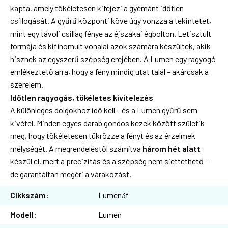
kapta, amely tökéletesen kifejezi a gyémánt időtlen
csillogását. A gyűrű központi köve úgy vonzza a tekintetet,
mint egy távoli csillag fénye az éjszakai égbolton. Letisztult
formája és kifinomult vonalai azok számára készültek, akik
hisznek az egyszerű szépség erejében. A Lumen egy ragyogó
emlékeztető arra, hogy a fény mindig utat talál – akárcsak a
szerelem.
Időtlen ragyogás, tökéletes kivitelezés
A különleges dolgokhoz idő kell – és a Lumen gyűrű sem
kivétel. Minden egyes darab gondos kezek között születik
meg, hogy tökéletesen tükrözze a fényt és az érzelmek
mélységét. A megrendeléstől számítva
három hét alatt
készül el, mert a precizitás és a szépség nem siettethető –
de garantáltan megéri a várakozást.
Cikkszám:
Lumen3f
Modell:
Lumen