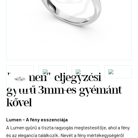
"Lumen" eljegyzési
gyűrű 3mm-es gyémánt
kővel
Lumen – A fény esszenciája
A Lumen gyűrű a tiszta ragyogás megtestesítője, ahol a fény
és az elegancia találkozik. Nevét a fény mértékegységéről