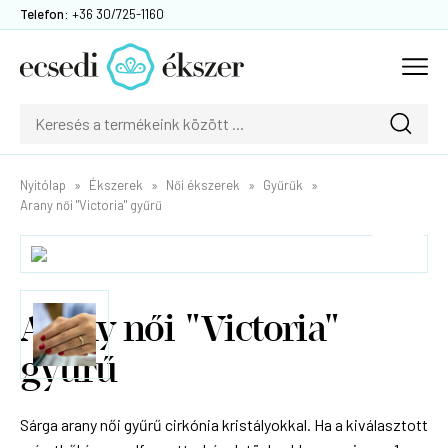
Telefon:
+36 30/725-1160
Nyitólap
Ékszerek
Női ékszerek
Gyűrűk
Arany női "Victoria" gyűrű
Arany női "Victoria"
gyűrű
Sárga arany női gyűrű cirkónia kristályokkal. Ha a kiválasztott