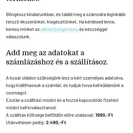
Böngéssz kínálatunkban, és találd meg a számodra leginkább
tetsző ékszerünket, kiegészítőnket. Ha kérdésed lenne,
keress minket az
elérhetőségeinken
, és készséggel
válaszolunk.
Add meg az adatokat a
számlázáshoz és a szállításoz.
A kosár oldalon szükségünk lesz a kért személyes adatokra,
hogy kiállíthassuk a számlát, és tudjuk hova kell küldenünk a
csomagot.
Ezután a szállítási módot és a hozzá kapcsolódó fizetési
módot kell kiválasztanod.
A szállítás költsége belföldön előre utalással:
1990,-Ft
Utánvétesen pedig:
2.490,-Ft