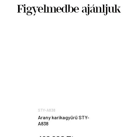
Figyelmedbe ajánljuk
STY-A838
Arany karikagyűrű STY-
A838