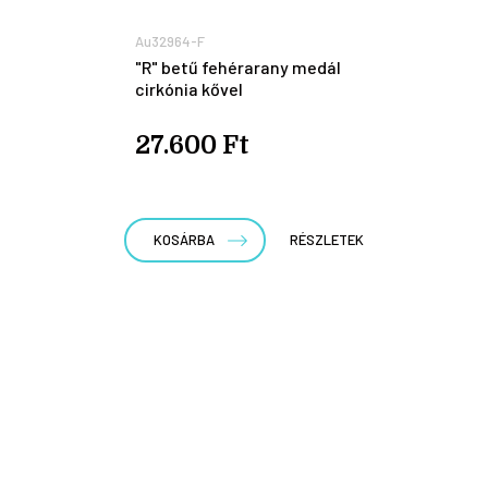
Au32964-F
"R" betű fehérarany medál
cirkónia kővel
27.600 Ft
KOSÁRBA
RÉSZLETEK