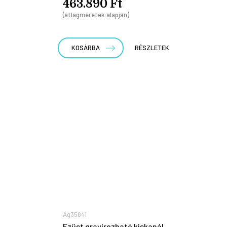
463.890 Ft
(átlagméretek alapján)
KOSÁRBA
RÉSZLETEK
Ag35841
Ezüst gravírozható kiskanál