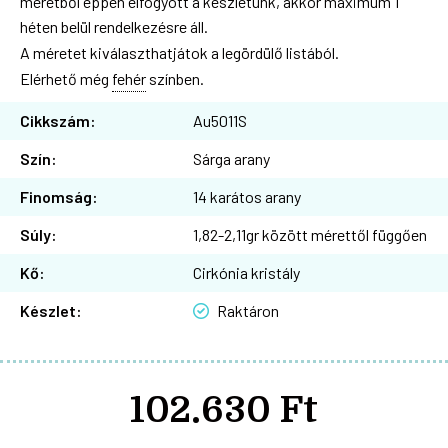
méretből éppen elfogyott a készletünk, akkor maximum 1
héten belül rendelkezésre áll.
A méretet kiválaszthatjátok a legördülő listából.
Elérhető még
fehér
színben.
Cikkszám:
Au5011S
Szín:
Sárga arany
Finomság:
14 karátos arany
Súly:
1,82-2,11gr között mérettől függően
Kő:
Cirkónia kristály
Készlet:
Raktáron
102.630 Ft