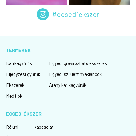
#ecsediekszer
TERMÉKEK
Karikagyűrűk
Egyedi gravírozható ékszerek
Eljegyzési gyűrűk
Egyedi sziluett nyakláncok
Ékszerek
Arany karikagyűrűk
Medálok
ECSEDI ÉKSZER
Rólunk
Kapcsolat