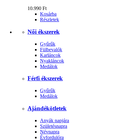
10.990 Ft
Kosárba
Részletek
Női ékszerek
Gyűrűk
Fülbevalók
Karláncok
Nyakláncok
Medálok
Férfi ékszerek
Gyűrűk
Medálok
Ajándékötletek
Anyák napjára
Születésnapra
Névnapra
Évfordulóra