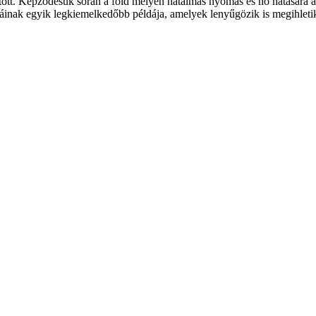
tott. Képződésük során a föld mélyén hatalmas nyomás és hő hatására al
dáinak egyik legkiemelkedőbb példája, amelyek lenyűgözik is megihleti