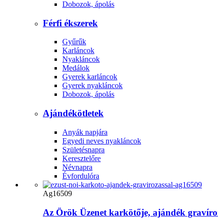
Dobozok, ápolás
Férfi ékszerek
Gyűrűk
Karláncok
Nyakláncok
Medálok
Gyerek karláncok
Gyerek nyakláncok
Dobozok, ápolás
Ajándékötletek
Anyák napjára
Egyedi neves nyakláncok
Születésnapra
Keresztelőre
Névnapra
Évfordulóra
Ag16509
Az Örök Üzenet karkötője, ajándék gravíro