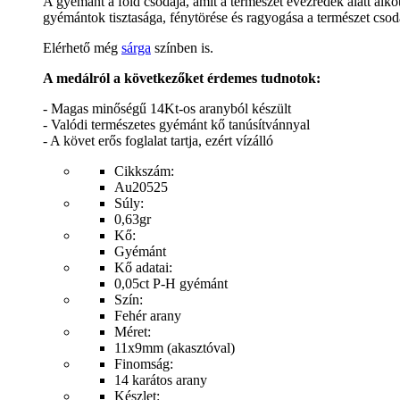
A gyémánt a föld csodája, amit a természet évezredek alatt alko
gyémántok tisztasága, fénytörése és ragyogása a természet cso
Elérhető még
sárga
színben is.
A medálról a következőket érdemes tudnotok:
- Magas minőségű 14Kt-os aranyból készült
- Valódi természetes gyémánt kő tanúsítvánnyal
- A követ erős foglalat tartja, ezért vízálló
Cikkszám:
Au20525
Súly:
0,63gr
Kő:
Gyémánt
Kő adatai:
0,05ct P-H gyémánt
Szín:
Fehér arany
Méret:
11x9mm (akasztóval)
Finomság:
14 karátos arany
Készlet: