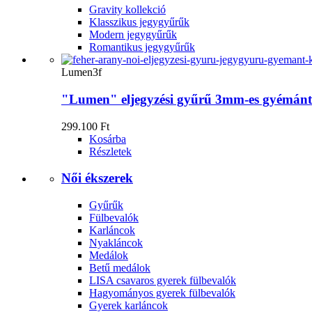
Gravity kollekció
Klasszikus jegygyűrűk
Modern jegygyűrűk
Romantikus jegygyűrűk
Lumen3f
"Lumen" eljegyzési gyűrű 3mm-es gyémánt
299.100 Ft
Kosárba
Részletek
Női ékszerek
Gyűrűk
Fülbevalók
Karláncok
Nyakláncok
Medálok
Betű medálok
LISA csavaros gyerek fülbevalók
Hagyományos gyerek fülbevalók
Gyerek karláncok