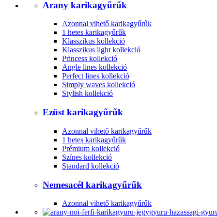
Arany karikagyűrűk
Azonnal vihető karikagyűrűk
1 hetes karikagyűrűk
Klasszikus kollekció
Klasszikus light kollekció
Princess kollekció
Angle lines kollekció
Perfect lines kollekció
Simply waves kollekció
Stylish kollekció
Ezüst karikagyűrűk
Azonnal vihető karikagyűrűk
1 hetes karikagyűrűk
Prémium kollekció
Színes kollekció
Standard kollekció
Nemesacél karikagyűrűk
Azonnal vihető karikagyűrűk