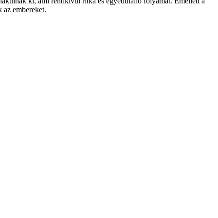
akulnak ki, ami rendkívül ritka és egyedülálló folyamat. Emellett a
k az embereket.