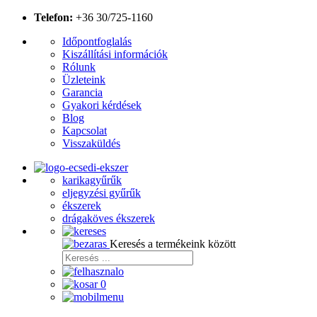
Telefon:
+36 30/725-1160
Időpontfoglalás
Kiszállítási információk
Rólunk
Üzleteink
Garancia
Gyakori kérdések
Blog
Kapcsolat
Visszaküldés
karikagyűrűk
eljegyzési gyűrűk
ékszerek
drágaköves ékszerek
Keresés a termékeink között
0