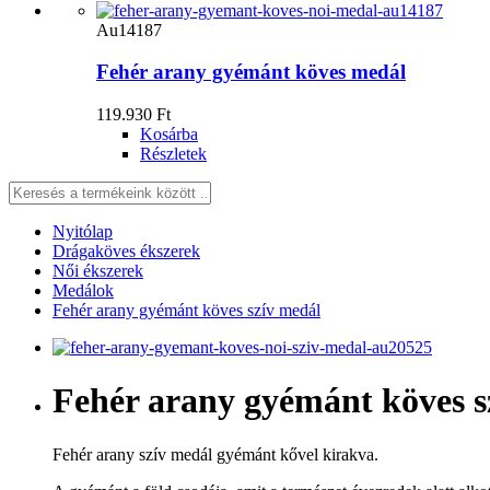
Au14187
Fehér arany gyémánt köves medál
119.930 Ft
Kosárba
Részletek
Nyitólap
Drágaköves ékszerek
Női ékszerek
Medálok
Fehér arany gyémánt köves szív medál
Fehér arany gyémánt köves s
Fehér arany szív medál gyémánt kővel kirakva.