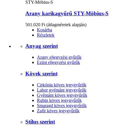
STY-Möbius-S
Arany karikagyűrű STY-Möbius-S
501.020 Ft
(átlagméretek alapján)
Kosárba
Részletek
Anyag szerint
Arany eljegyzési gyűrűk
Ezüst eljegyzési gyűrűk
Kövek szerint
Cirkónia köves jegygyűrűk
Labor gyémánt jegygyűrűk
Gyémánt köves jegygyűrűk
Rubin köves jegygyűrűk
Smaragd köves jegygyűrűk
Zafír köves jegygyűrűk
Stílus szerint