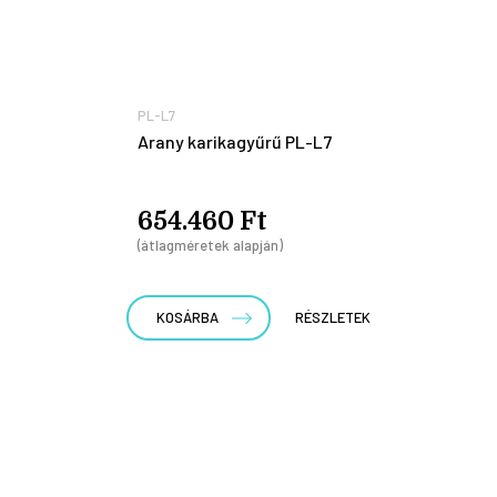
PL-L7
Arany karikagyűrű PL-L7
654.460 Ft
(átlagméretek alapján)
KOSÁRBA
RÉSZLETEK