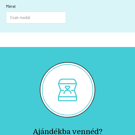
Méret
Ajándékba vennéd?