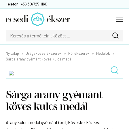
Telefon:
+36 30/725-1160
Nyitólap
Drágaköves ékszerek
Női ékszerek
Medálok
Sárga arany gyémánt köves kulcs medál
Sárga arany gyémánt
köves kulcs medál
Arany kulcs medál gyémánt (brill) kövekkel kirakva.