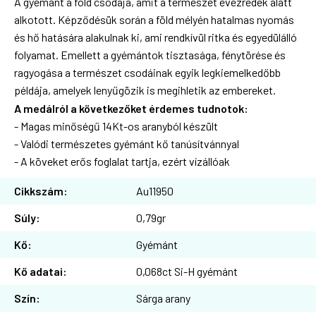
A gyémánt a föld csodája, amit a természet évezredek alatt
alkotott. Képződésük során a föld mélyén hatalmas nyomás
és hő hatására alakulnak ki, ami rendkívül ritka és egyedülálló
folyamat. Emellett a gyémántok tisztasága, fénytörése és
ragyogása a természet csodáinak egyik legkiemelkedőbb
példája, amelyek lenyűgözik is megihletik az embereket.
A medálról a következőket érdemes tudnotok:
- Magas minőségű 14Kt-os aranyból készült
- Valódi természetes gyémánt kő tanúsítvánnyal
- A köveket erős foglalat tartja, ezért vízállóak
Cikkszám:
Au11950
Súly:
0,79gr
Kő:
Gyémánt
Kő adatai:
0,068ct Si-H gyémánt
Szín:
Sárga arany