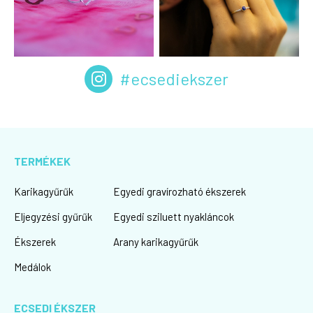
#ecsediekszer
TERMÉKEK
Karikagyűrűk
Egyedi gravírozható ékszerek
Eljegyzési gyűrűk
Egyedi sziluett nyakláncok
Ékszerek
Arany karikagyűrűk
Medálok
ECSEDI ÉKSZER