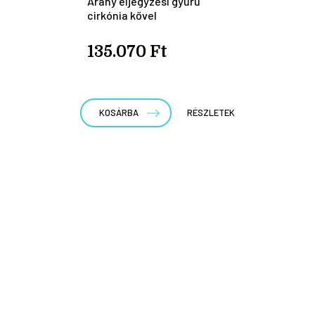
Arany eljegyzési gyűrű
cirkónia kővel
135.070 Ft
KOSÁRBA
RÉSZLETEK